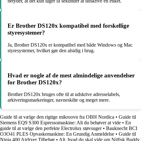
betyder, at det kun tager få sekunder at udskrive en etiket.
Er Brother DS120x kompatibel med forskellige
styresystemer?
Ja, Brother DS120x er kompatibel med både Windows og Mac
styresystemer, hvilket gør den alsidig i brug.
Hvad er nogle af de mest almindelige anvendelser
for Brother DS120x?
Brother DS120x bruges ofte til at udskrive adresselabels,
arkiveringsmarkeringer, navneskilte og meget mere.
Guide til at vælge den rigtige mikroovn fra OBH Nordica
•
Guide til
Siemens EQ9 S300 Espressomaskine: Alt du behøver at vide
•
En
guide til at vælge den perfekte Electrolux støvsuger
•
Bauknecht BCI
O3O41 PLES Opvaskemaskine: En Grundig Anmeldelse
•
Guide til
Ninja 400 Airfryer Tilbehør
•
Alt, hvad du skal vide om Nilfisk Buddy