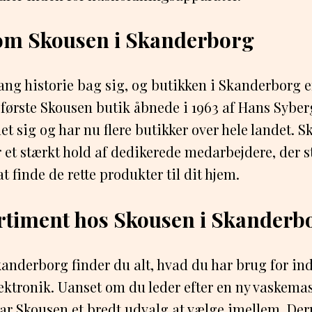
 om Skousen i Skanderborg
ang historie bag sig, og butikken i Skanderborg 
første Skousen butik åbnede i 1963 af Hans Syber
t sig og har nu flere butikker over hele landet. S
et stærkt hold af dedikerede medarbejdere, der stå
 finde de rette produkter til dit hjem.
rtiment hos Skousen i Skanderb
anderborg finder du alt, hvad du har brug for ind
ektronik. Uanset om du leder efter en ny vaskemas
 har Skousen et bredt udvalg at vælge imellem. Der