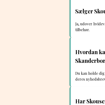
Sælger Sko
Ja, udover hvide
tilbehør.
Hvordan kan
Skanderbo
Du kan holde dig
deres nyhedsbrev 
Har Skousen