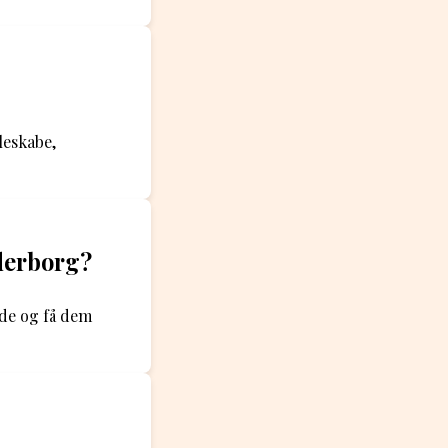
leskabe,
nderborg?
de og få dem