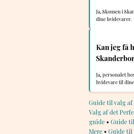
Ja, Skousen i Ska
dine hvidevarer.
Kan jeg få h
Skanderbo
Ja, personalet ho
hvidevare til din
Guide til valg af
Valg af det Perf
guide
•
Guide ti
Mere
•
Guide til