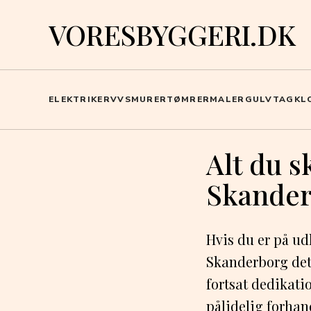
VORESBYGGERI.DK
ELEKTRIKER
VVS
MURER
TØMRER
MALER
GULV
TAG
KL
Alt du s
Skande
Hvis du er på udk
Skanderborg det 
fortsat dedikati
pålidelig forhan