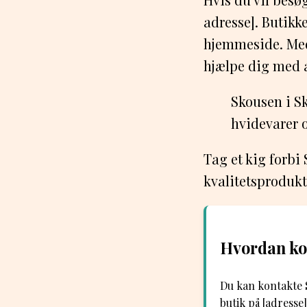
adresse]. Butikk
hjemmeside. Med
hjælpe dig med at
Skousen i Sk
hvidevarer o
Tag et kig forbi
kvalitetsprodukt
Hvordan ko
Du kan kontakte 
butik på [adresse]