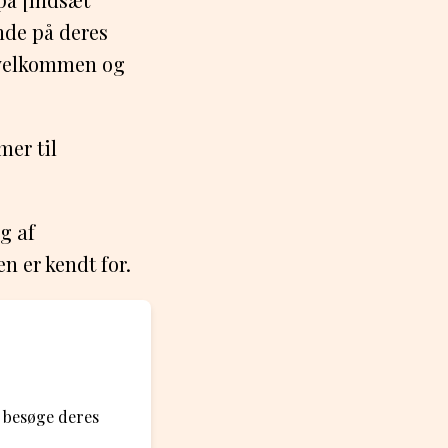
nde på deres
 velkommen og
mer til
g af
 er kendt for.
 besøge deres