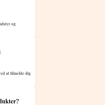
udstyr og
i
ed at tilmelde dig
dukter?