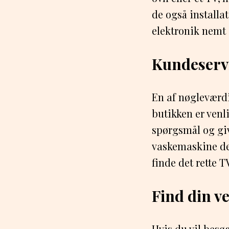
de også installat
elektronik nemt 
Kundeserv
En af nøgleværd
butikken er venl
spørgsmål og giv
vaskemaskine der
finde det rette 
Find din v
Hvis du vil besø