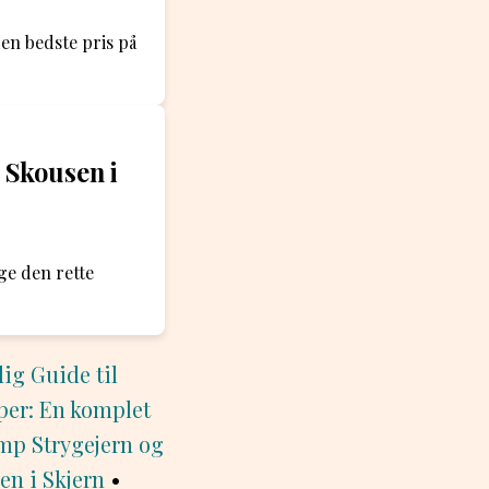
den bedste pris på
s Skousen i
ge den rette
ig Guide til
per: En komplet
amp Strygejern og
en i Skjern
•