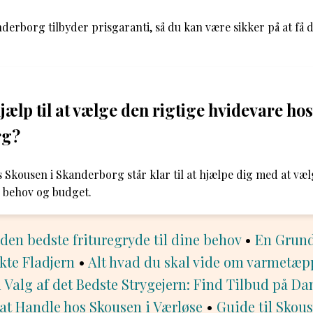
nderborg tilbyder prisgaranti, så du kan være sikker på at få 
jælp til at vælge den rigtige hvidevare ho
rg?
s Skousen i Skanderborg står klar til at hjælpe dig med at væl
e behov og budget.
 den bedste frituregryde til dine behov
•
En Grund
ekte Fladjern
•
Alt hvad du skal vide om varmetæp
l Valg af det Bedste Strygejern: Find Tilbud på D
 at Handle hos Skousen i Værløse
•
Guide til Skous