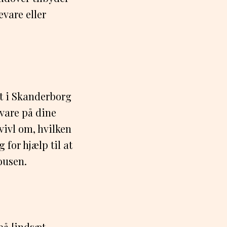
evare eller
t i Skanderborg
svare på dine
vivl om, hvilken
for hjælp til at
ousen.
på [indsæt