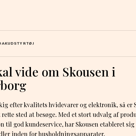
OAK
UDSTYR
TØJ
kal vide om Skousen i
rborg
ig efter kvalitets hvidevarer og elektronik, så er
rette sted at besøge. Med et stort udvalg af prod
on til god kundeservice, har Skousen etableret si
dler inden for husholdningsapparater.