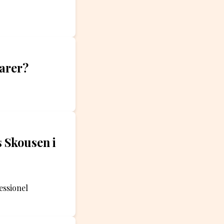
varer?
s Skousen i
essionel