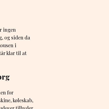
er ingen
g, og siden da
kousen i
r klar til at
org
en for
kine, køleskab,
udover tilbyder