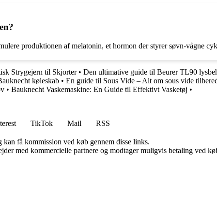
men?
imulere produktionen af melatonin, et hormon der styrer søvn-vågne cyk
sk Strygejern til Skjorter
•
Den ultimative guide til Beurer TL90 lysbe
 Bauknecht køleskab
•
En guide til Sous Vide – Alt om sous vide tilbere
ov
•
Bauknecht Vaskemaskine: En Guide til Effektivt Vasketøj
•
terest
TikTok
Mail
RSS
, og kan få kommission ved køb gennem disse links.
jder med kommercielle partnere og modtager muligvis betaling ved køb.