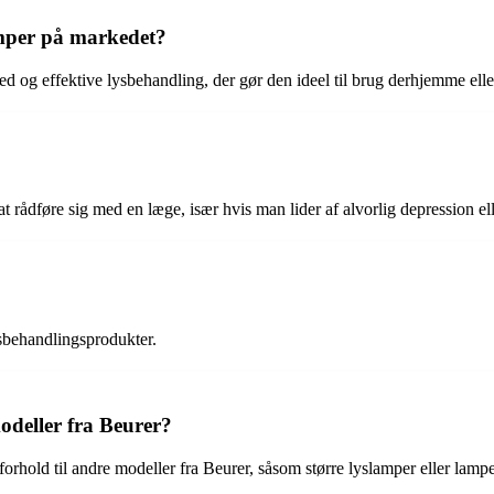
amper på markedet?
d og effektive lysbehandling, der gør den ideel til brug derhjemme elle
t rådføre sig med en læge, især hvis man lider af alvorlig depression el
ysbehandlingsprodukter.
odeller fra Beurer?
forhold til andre modeller fra Beurer, såsom større lyslamper eller lam