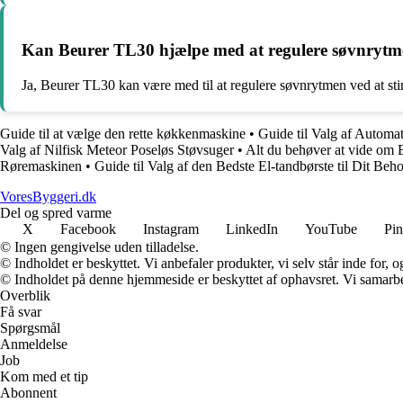
Kan Beurer TL30 hjælpe med at regulere søvnryt
Ja, Beurer TL30 kan være med til at regulere søvnrytmen ved at st
Guide til at vælge den rette køkkenmaskine
•
Guide til Valg af Automati
Valg af Nilfisk Meteor Poseløs Støvsuger
•
Alt du behøver at vide om
Røremaskinen
•
Guide til Valg af den Bedste El-tandbørste til Dit Beh
VoresByggeri.dk
Del og spred varme
X
Facebook
Instagram
LinkedIn
YouTube
Pin
© Ingen gengivelse uden tilladelse.
© Indholdet er beskyttet. Vi anbefaler produkter, vi selv står inde for
© Indholdet på denne hjemmeside er beskyttet af ophavsret. Vi samarbe
Overblik
Få svar
Spørgsmål
Anmeldelse
Job
Kom med et tip
Abonnent