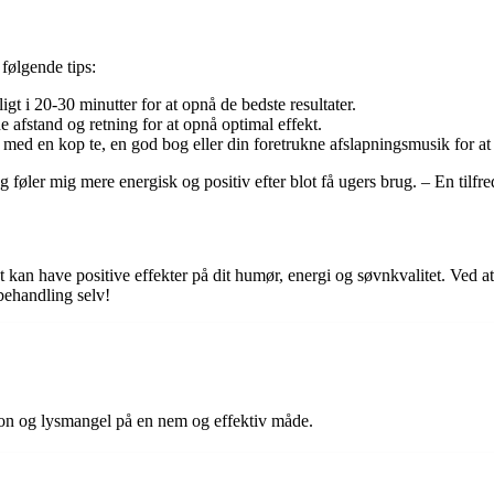
følgende tips:
gt i 20-30 minutter for at opnå de bedste resultater.
 afstand og retning for at opnå optimal effekt.
d en kop te, en god bog eller din foretrukne afslapningsmusik for at 
g føler mig mere energisk og positiv efter blot få ugers brug. – En tilfre
 kan have positive effekter på dit humør, energi og søvnkvalitet. Ved a
sbehandling selv!
ion og lysmangel på en nem og effektiv måde.