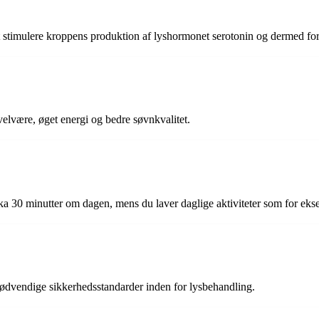
il at stimulere kroppens produktion af lyshormonet serotonin og dermed f
elvære, øget energi og bedre søvnkvalitet.
 30 minutter om dagen, mens du laver daglige aktiviteter som for eksem
 nødvendige sikkerhedsstandarder inden for lysbehandling.