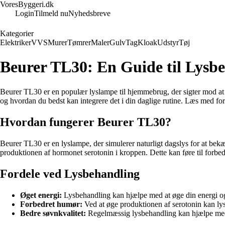
VoresByggeri.dk
Login
Tilmeld nu
Nyhedsbreve
Kategorier
Elektriker
VVS
Murer
Tømrer
Maler
Gulv
Tag
Kloak
Udstyr
Tøj
Beurer TL30: En Guide til Lys
Beurer TL30 er en populær lyslampe til hjemmebrug, der sigter mod at 
og hvordan du bedst kan integrere det i din daglige rutine. Læs med for 
Hvordan fungerer Beurer TL30?
Beurer TL30 er en lyslampe, der simulerer naturligt dagslys for at bek
produktionen af hormonet serotonin i kroppen. Dette kan føre til forbe
Fordele ved Lysbehandling
Øget energi:
Lysbehandling kan hjælpe med at øge din energi o
Forbedret humør:
Ved at øge produktionen af serotonin kan ly
Bedre søvnkvalitet:
Regelmæssig lysbehandling kan hjælpe med 