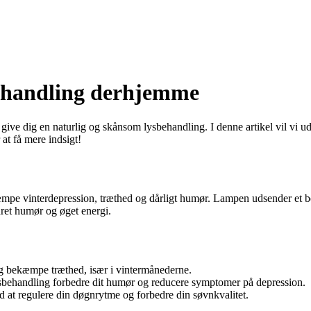
behandling derhjemme
give dig en naturlig og skånsom lysbehandling. I denne artikel vil vi 
at få mere indsigt!
æmpe vinterdepression, træthed og dårligt humør. Lampen udsender et beh
dret humør og øget energi.
g bekæmpe træthed, især i vintermånederne.
sbehandling forbedre dit humør og reducere symptomer på depression.
at regulere din døgnrytme og forbedre din søvnkvalitet.