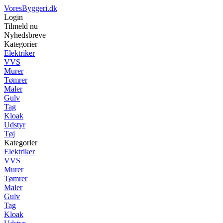
VoresByggeri.dk
Login
Tilmeld nu
Nyhedsbreve
Kategorier
Elektriker
VVS
Murer
Tømrer
Maler
Gulv
Tag
Kloak
Udstyr
Tøj
Kategorier
Elektriker
VVS
Murer
Tømrer
Maler
Gulv
Tag
Kloak