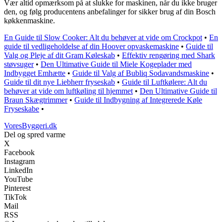
Vær altid opmærksom på at slukke for maskinen, når du ikke bruger
den, og følg producentens anbefalinger for sikker brug af din Bosch
køkkenmaskine.
En Guide til Slow Cooker: Alt du behøver at vide om Crockpot
•
En
guide til vedligeholdelse af din Hoover opvaskemaskine
•
Guide til
Valg og Pleje af dit Gram Køleskab
•
Effektiv rengøring med Shark
støvsuger
•
Den Ultimative Guide til Miele Kogeplader med
Indbygget Emhætte
•
Guide til Valg af Bubliq Sodavandsmaskine
•
Guide til dit nye Liebherr fryseskab
•
Guide til Luftkølere: Alt du
behøver at vide om luftkøling til hjemmet
•
Den Ultimative Guide til
Braun Skægtrimmer
•
Guide til Indbygning af Integrerede Køle
Fryseskabe
•
VoresByggeri.dk
Del og spred varme
X
Facebook
Instagram
LinkedIn
YouTube
Pinterest
TikTok
Mail
RSS