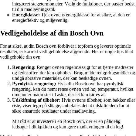
integreret stegetermometer. Vælg de funktioner, der passer bedst
til din madlavningsstil.
Energiklasse:
Tjek ovnens energiklasse for at sikre, at den er
energieffektiv og miljøvenlig.
Vedligeholdelse af din Bosch Ovn
For at sikre, at din Bosch ovn forbliver i topform og leverer optimale
resultater, er korrekt vedligeholdelse afgørende. Her er nogle tips til at
vedligeholde din ovn:
Rengøring:
Rengør ovnen regelmæssigt for at fjerne madrester
og fedtstoffer, der kan ophobes. Brug milde rengøringsmidler og
undgå abrasive materialer, der kan beskadige ovnen.
Pyrolytisk rengøring:
Hvis din Bosch ovn har pyrolytisk
rengøring, kan du nemt rense ovnen ved høj temperatur, hvilket
omdanner madrester til aske, der let kan tørres af.
Udskiftning af tilbehør:
Hvis ovnens tilbehør, som bakker eller
riste, viser tegn på slitage, anbefales det at udskifte dem for at
sikre ensartede resultater under madlavning.
Mit råd er at investere i en Bosch ovn, der er en pålidelig
ledsager i dit køkken og kan gøre madlavningen til en leg!