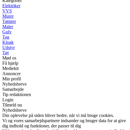
Kategorier
Elektriker
VVS
Murer
Tømrer
Maler
Gulv
Tag
Kloak
Udstyr
Tøj
Mød os
Få hjælp
Mediekit
Annoncer
Min profil
Nyhedsbreve
Samarbejde
Tip redaktionen
Login
Tilmeld nu
Nyhedsbreve
Din oplevelse på siden bliver bedre, når vi må bruge cookies.
Vi og vores samarbejdspartnere indsamler og bruger data for at give
dig indhold og funktioner, der passer til dig