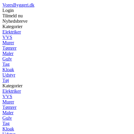
VoresByggeri.dk
Login
Tilmeld nu
Nyhedsbreve
Kategorier
Elektriker
VVS
Murer
Tømrer
Maler
Gulv
Tag
Kloak
Udstyr
Tøj
Kategorier
Elektriker
VVS
Murer
Tømrer
Maler
Gulv
Tag
Kloak