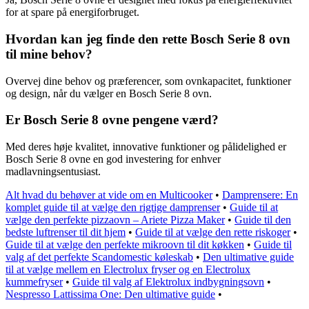
for at spare på energiforbruget.
Hvordan kan jeg finde den rette Bosch Serie 8 ovn
til mine behov?
Overvej dine behov og præferencer, som ovnkapacitet, funktioner
og design, når du vælger en Bosch Serie 8 ovn.
Er Bosch Serie 8 ovne pengene værd?
Med deres høje kvalitet, innovative funktioner og pålidelighed er
Bosch Serie 8 ovne en god investering for enhver
madlavningsentusiast.
Alt hvad du behøver at vide om en Multicooker
•
Damprensere: En
komplet guide til at vælge den rigtige damprenser
•
Guide til at
vælge den perfekte pizzaovn – Ariete Pizza Maker
•
Guide til den
bedste luftrenser til dit hjem
•
Guide til at vælge den rette riskoger
•
Guide til at vælge den perfekte mikroovn til dit køkken
•
Guide til
valg af det perfekte Scandomestic køleskab
•
Den ultimative guide
til at vælge mellem en Electrolux fryser og en Electrolux
kummefryser
•
Guide til valg af Elektrolux indbygningsovn
•
Nespresso Lattissima One: Den ultimative guide
•