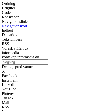
Ordning
Udgifter
Goder
Redskaber
Navigationslinks
Navigationskort
Indlæg
Dataarkiv
Tekstunivers
RSS
VoresByggeri.dk
informedia
kontakt@informedia.dk
Del og spred varme
X
Facebook
Instagram
LinkedIn
YouTube
Pinterest
TikTok
Mail
RSS