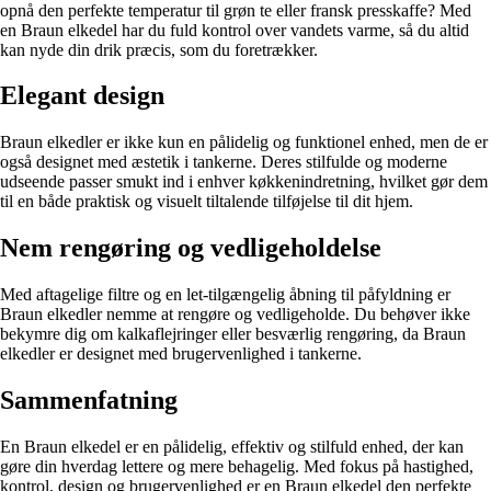
opnå den perfekte temperatur til grøn te eller fransk presskaffe? Med
en Braun elkedel har du fuld kontrol over vandets varme, så du altid
kan nyde din drik præcis, som du foretrækker.
Elegant design
Braun elkedler er ikke kun en pålidelig og funktionel enhed, men de er
også designet med æstetik i tankerne. Deres stilfulde og moderne
udseende passer smukt ind i enhver køkkenindretning, hvilket gør dem
til en både praktisk og visuelt tiltalende tilføjelse til dit hjem.
Nem rengøring og vedligeholdelse
Med aftagelige filtre og en let-tilgængelig åbning til påfyldning er
Braun elkedler nemme at rengøre og vedligeholde. Du behøver ikke
bekymre dig om kalkaflejringer eller besværlig rengøring, da Braun
elkedler er designet med brugervenlighed i tankerne.
Sammenfatning
En Braun elkedel er en pålidelig, effektiv og stilfuld enhed, der kan
gøre din hverdag lettere og mere behagelig. Med fokus på hastighed,
kontrol, design og brugervenlighed er en Braun elkedel den perfekte