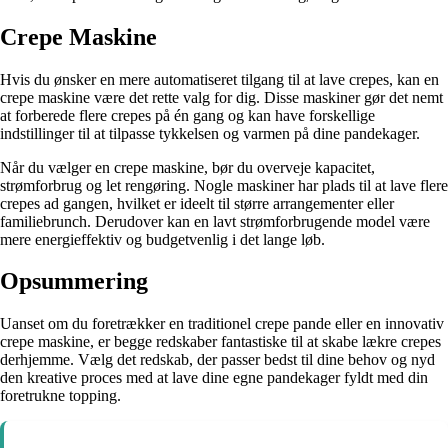
Crepe Maskine
Hvis du ønsker en mere automatiseret tilgang til at lave crepes, kan en
crepe maskine være det rette valg for dig. Disse maskiner gør det nemt
at forberede flere crepes på én gang og kan have forskellige
indstillinger til at tilpasse tykkelsen og varmen på dine pandekager.
Når du vælger en crepe maskine, bør du overveje kapacitet,
strømforbrug og let rengøring. Nogle maskiner har plads til at lave flere
crepes ad gangen, hvilket er ideelt til større arrangementer eller
familiebrunch. Derudover kan en lavt strømforbrugende model være
mere energieffektiv og budgetvenlig i det lange løb.
Opsummering
Uanset om du foretrækker en traditionel crepe pande eller en innovativ
crepe maskine, er begge redskaber fantastiske til at skabe lækre crepes
derhjemme. Vælg det redskab, der passer bedst til dine behov og nyd
den kreative proces med at lave dine egne pandekager fyldt med din
foretrukne topping.