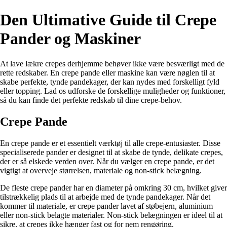
Den Ultimative Guide til Crepe
Pander og Maskiner
At lave lækre crepes derhjemme behøver ikke være besværligt med de
rette redskaber. En crepe pande eller maskine kan være nøglen til at
skabe perfekte, tynde pandekager, der kan nydes med forskelligt fyld
eller topping. Lad os udforske de forskellige muligheder og funktioner,
så du kan finde det perfekte redskab til dine crepe-behov.
Crepe Pande
En crepe pande er et essentielt værktøj til alle crepe-entusiaster. Disse
specialiserede pander er designet til at skabe de tynde, delikate crepes,
der er så elskede verden over. Når du vælger en crepe pande, er det
vigtigt at overveje størrelsen, materiale og non-stick belægning.
De fleste crepe pander har en diameter på omkring 30 cm, hvilket giver
tilstrækkelig plads til at arbejde med de tynde pandekager. Når det
kommer til materiale, er crepe pander lavet af støbejern, aluminium
eller non-stick belagte materialer. Non-stick belægningen er ideel til at
sikre, at crepes ikke hænger fast og for nem rengøring.