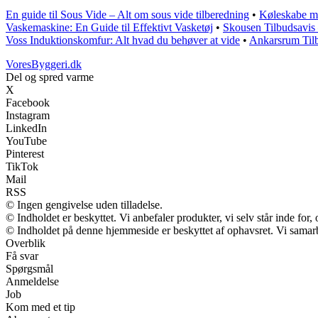
En guide til Sous Vide – Alt om sous vide tilberedning
•
Køleskabe med
Vaskemaskine: En Guide til Effektivt Vasketøj
•
Skousen Tilbudsavis
Voss Induktionskomfur: Alt hvad du behøver at vide
•
Ankarsrum Til
VoresByggeri.dk
Del og spred varme
X
Facebook
Instagram
LinkedIn
YouTube
Pinterest
TikTok
Mail
RSS
© Ingen gengivelse uden tilladelse.
© Indholdet er beskyttet. Vi anbefaler produkter, vi selv står inde fo
© Indholdet på denne hjemmeside er beskyttet af ophavsret. Vi samar
Overblik
Få svar
Spørgsmål
Anmeldelse
Job
Kom med et tip