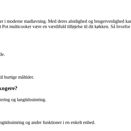
r i moderne madlavning. Med deres alsidighed og brugervenlighed kan du
 Pot multicooker være en værdifuld tilføjelse til dit køkken. Så hvorfo
de.
il hurtige måltider.
kkogere?
tering og langtidssimring.
ngtidssimring og andre funktioner i en enkelt enhed.