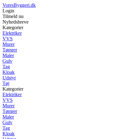
VoresByggeri.dk
Login
Tilmeld nu
Nyhedsbreve
Kategorier
Elektriker
VVS
Murer
Tømrer
Maler
Gulv
Tag
Kloak
Udstyr
Tøj
Kategorier
Elektriker
VVS
Murer
Tømrer
Maler
Gulv
Tag
Kloak