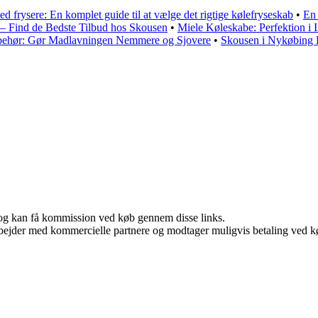
 frysere: En komplet guide til at vælge det rigtige kølefryseskab
•
En 
 – Find de Bedste Tilbud hos Skousen
•
Miele Køleskabe: Perfektion i
behør: Gør Madlavningen Nemmere og Sjovere
•
Skousen i Nykøbing F
r, og kan få kommission ved køb gennem disse links.
bejder med kommercielle partnere og modtager muligvis betaling ved kø