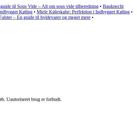
guide til Sous Vide – Alt om sous vide tilberedning
•
Bauknecht
 Indbygget Køling
•
Miele Køleskabe: Perfektion i Indbygget Køling
•
alster – En guide til hvidevarer og meget mere
•
b. Uautoriseret brug er forbudt.