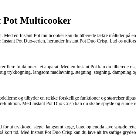
t Pot Multicooker
 Med en Instant Pot multicooker kan du tilberede lækre måltider på en 
nstant Pot Duo-serien, herunder Instant Pot Duo Crisp. Lad os udforske
r flere funktioner i ét apparat. Med en Instant Pot kan du tilberede ri
urtig trykkogning, langsom madlavning, stegning, stegning, dampning og
dellerne og tilbyder en række forskellige funktioner og størrelser tilpa
urefunktion. Med Instant Pot Duo Crisp kan du skabe sprøde og sunde r
d for at trykkoge, stege, langsomt koge, bage og endda lave sprøde retter
 kort tid. Med Instant Pot Duo Crisp kan du lave alt fra saftige gryder