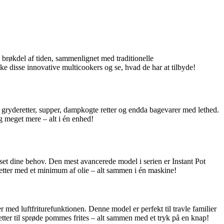
brøkdel af tiden, sammenlignet med traditionelle
 disse innovative multicookers og se, hvad de har at tilbyde!
s, gryderetter, supper, dampkogte retter og endda bagevarer med lethed.
 meget mere – alt i én enhed!
sset dine behov. Den mest avancerede model i serien er Instant Pot
etter med et minimum af olie – alt sammen i én maskine!
 med luftfriturefunktionen. Denne model er perfekt til travle familier
etter til sprøde pommes frites – alt sammen med et tryk på en knap!