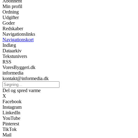
Abonnent
Min profil
Ordning
Udgifter
Goder
Redskaber
Navigationslinks
Navigationskort
Indlæg
Dataarkiv
Tekstunivers
RSS
VoresByggeri.dk
informedia
kontakt@informedia.dk
Del og spred varme
X
Facebook
Instagram
LinkedIn
YouTube
Pinterest
TikTok
Mail