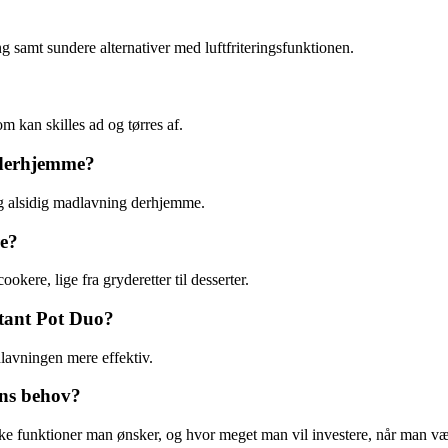
 samt sundere alternativer med luftfriteringsfunktionen.
m kan skilles ad og tørres af.
g derhjemme?
 og alsidig madlavning derhjemme.
re?
ookere, lige fra gryderetter til desserter.
tant Pot Duo?
lavningen mere effektiv.
ens behov?
lke funktioner man ønsker, og hvor meget man vil investere, når man væ