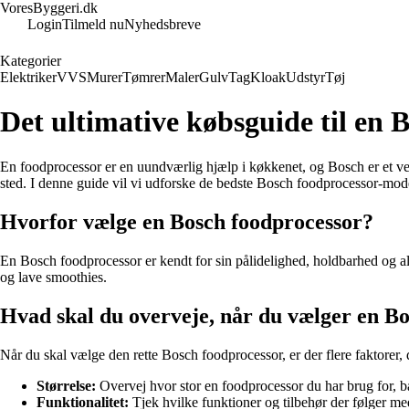
VoresByggeri.dk
Login
Tilmeld nu
Nyhedsbreve
Kategorier
Elektriker
VVS
Murer
Tømrer
Maler
Gulv
Tag
Kloak
Udstyr
Tøj
Det ultimative købsguide til en 
En foodprocessor er en uundværlig hjælp i køkkenet, og Bosch er et vel
sted. I denne guide vil vi udforske de bedste Bosch foodprocessor-modell
Hvorfor vælge en Bosch foodprocessor?
En Bosch foodprocessor er kendt for sin pålidelighed, holdbarhed og al
og lave smoothies.
Hvad skal du overveje, når du vælger en B
Når du skal vælge den rette Bosch foodprocessor, er der flere faktorer,
Størrelse:
Overvej hvor stor en foodprocessor du har brug for, b
Funktionalitet:
Tjek hvilke funktioner og tilbehør der følger me