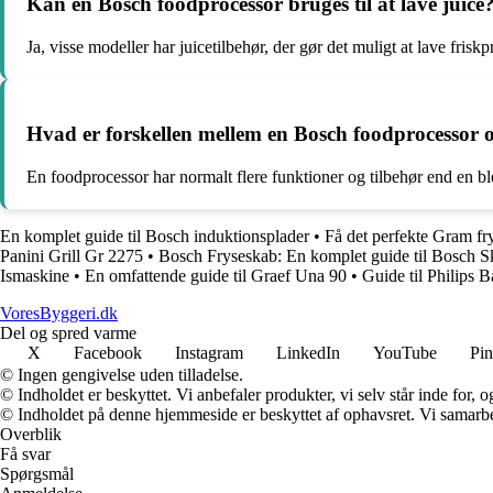
Kan en Bosch foodprocessor bruges til at lave juice
Ja, visse modeller har juicetilbehør, der gør det muligt at lave friskpr
Hvad er forskellen mellem en Bosch foodprocessor 
En foodprocessor har normalt flere funktioner og tilbehør end en b
En komplet guide til Bosch induktionsplader
•
Få det perfekte Gram fry
Panini Grill Gr 2275
•
Bosch Fryseskab: En komplet guide til Bosch S
Ismaskine
•
En omfattende guide til Graef Una 90
•
Guide til Philips 
VoresByggeri.dk
Del og spred varme
X
Facebook
Instagram
LinkedIn
YouTube
Pin
© Ingen gengivelse uden tilladelse.
© Indholdet er beskyttet. Vi anbefaler produkter, vi selv står inde for
© Indholdet på denne hjemmeside er beskyttet af ophavsret. Vi samarbe
Overblik
Få svar
Spørgsmål