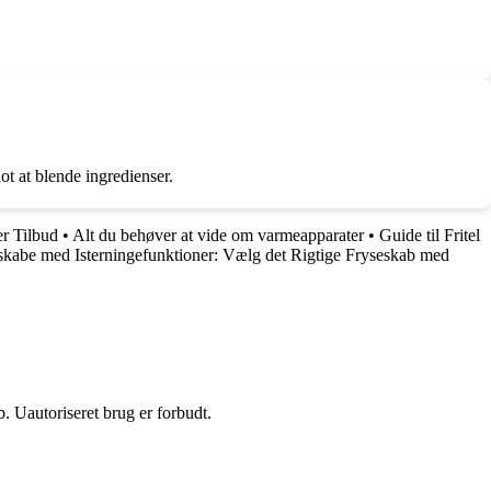
t at blende ingredienser.
er Tilbud
•
Alt du behøver at vide om varmeapparater
•
Guide til Fritel
eskabe med Isterningefunktioner: Vælg det Rigtige Fryseskab med
 Uautoriseret brug er forbudt.