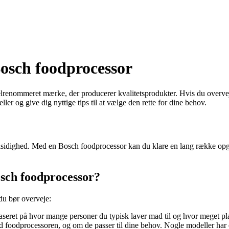
Bosch foodprocessor
renommeret mærke, der producerer kvalitetsprodukter. Hvis du overvejer
er og give dig nyttige tips til at vælge den rette for dine behov.
sidighed. Med en Bosch foodprocessor kan du klare en lang række opgave
osch foodprocessor?
 du bør overveje:
aseret på hvor mange personer du typisk laver mad til og hvor meget pl
d foodprocessoren, og om de passer til dine behov. Nogle modeller har ek