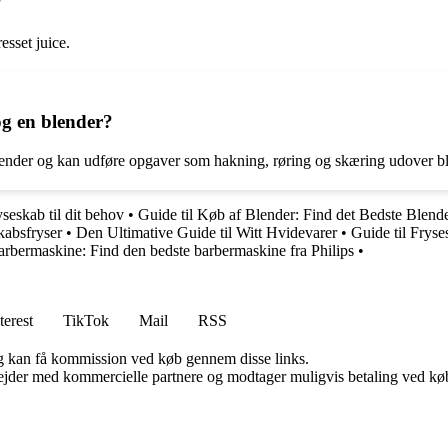
?
esset juice.
og en blender?
lender og kan udføre opgaver som hakning, røring og skæring udover blo
seskab til dit behov
•
Guide til Køb af Blender: Find det Bedste Blend
kabsfryser
•
Den Ultimative Guide til Witt Hvidevarer
•
Guide til Frys
Barbermaskine: Find den bedste barbermaskine fra Philips
•
terest
TikTok
Mail
RSS
, og kan få kommission ved køb gennem disse links.
jder med kommercielle partnere og modtager muligvis betaling ved køb.