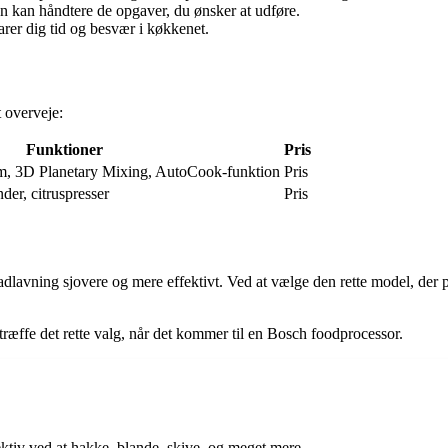
en kan håndtere de opgaver, du ønsker at udføre.
rer dig tid og besvær i køkkenet.
 overveje:
Funktioner
Pris
em, 3D Planetary Mixing, AutoCook-funktion
Pris
der, citruspresser
Pris
lavning sjovere og mere effektivt. Ved at vælge den rette model, der pa
 træffe det rette valg, når det kommer til en Bosch foodprocessor.
tiv ved at hakke, blande, skive, og meget mere.