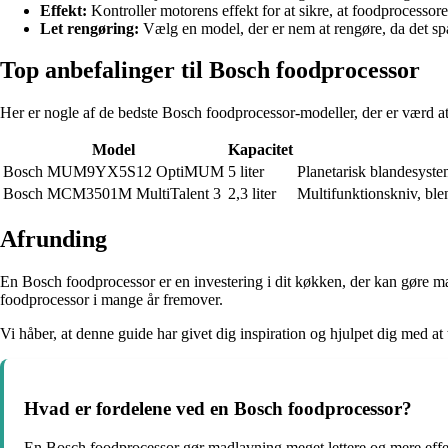
Effekt:
Kontroller motorens effekt for at sikre, at foodprocessor
Let rengøring:
Vælg en model, der er nem at rengøre, da det spa
Top anbefalinger til Bosch foodprocessor
Her er nogle af de bedste Bosch foodprocessor-modeller, der er værd at
Model
Kapacitet
Bosch MUM9YX5S12 OptiMUM
5 liter
Planetarisk blandesyst
Bosch MCM3501M MultiTalent 3
2,3 liter
Multifunktionskniv, blen
Afrunding
En Bosch foodprocessor er en investering i dit køkken, der kan gøre mad
foodprocessor i mange år fremover.
Vi håber, at denne guide har givet dig inspiration og hjulpet dig med at
Hvad er fordelene ved en Bosch foodprocessor?
En Bosch foodprocessor gør madlavning meget lettere og mere effek