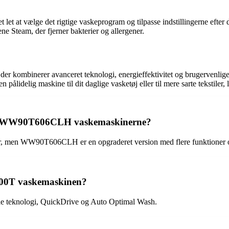
t at vælge det rigtige vaskeprogram og tilpasse indstillingerne efter
ne Steam, der fjerner bakterier og allergener.
inerer avanceret teknologi, energieffektivitet og brugervenlige fu
pålidelig maskine til dit daglige vasketøj eller til mere sarte tekstiler,
og WW90T606CLH vaskemaskinerne?
 WW90T606CLH er en opgraderet version med flere funktioner og 
000T vaskemaskinen?
teknologi, QuickDrive og Auto Optimal Wash.