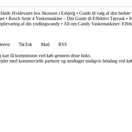
 Hårde Hvidevarer hos Skousen i Esbjerg
•
Guide til valg af den beds
ræt
•
Bosch Serie 4 Vaskemaskine – Din Guide til Effektivt Tøjvask
•
M
l opbevaring af din yndlingscandy
•
Alt om Candy Vaskemaskiner: Effekti
terest
TikTok
Mail
RSS
, og kan få kommission ved køb gennem disse links.
jder med kommercielle partnere og modtager muligvis betaling ved køb.