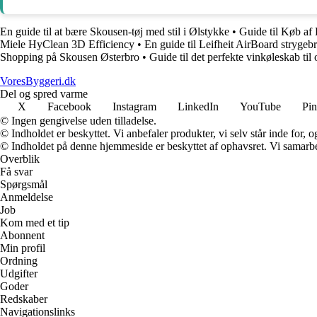
En guide til at bære Skousen-tøj med stil i Ølstykke
•
Guide til Køb af
Miele HyClean 3D Efficiency
•
En guide til Leifheit AirBoard strygeb
Shopping på Skousen Østerbro
•
Guide til det perfekte vinkøleskab ti
VoresByggeri.dk
Del og spred varme
X
Facebook
Instagram
LinkedIn
YouTube
Pin
© Ingen gengivelse uden tilladelse.
© Indholdet er beskyttet. Vi anbefaler produkter, vi selv står inde for
© Indholdet på denne hjemmeside er beskyttet af ophavsret. Vi samarbe
Overblik
Få svar
Spørgsmål
Anmeldelse
Job
Kom med et tip
Abonnent
Min profil
Ordning
Udgifter
Goder
Redskaber
Navigationslinks