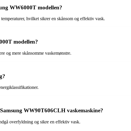
msung WW6000T modellen?
temperaturer, hvilket sikrer en skånsom og effektiv vask.
000T modellen?
igere og mere skånsomme vaskemønstre.
g?
rgiklassifikationer.
 en Samsung WW90T606CLH vaskemaskine?
undgå overfyldning og sikre en effektiv vask.