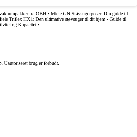
te vakuumpakker fra OBH
•
Miele GN Støvsugerposer: Din guide til
iele Triflex HX1: Den ultimative støvsuger til dit hjem
•
Guide til
vitet og Kapacitet
•
 Uautoriseret brug er forbudt.