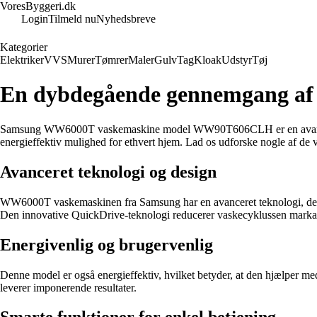
VoresByggeri.dk
Login
Tilmeld nu
Nyhedsbreve
Kategorier
Elektriker
VVS
Murer
Tømrer
Maler
Gulv
Tag
Kloak
Udstyr
Tøj
En dybdegående gennemgang 
Samsung WW6000T vaskemaskine model WW90T606CLH er en avanceret mask
energieffektiv mulighed for ethvert hjem. Lad os udforske nogle af de 
Avanceret teknologi og design
WW6000T vaskemaskinen fra Samsung har en avanceret teknologi, der sik
Den innovative QuickDrive-teknologi reducerer vaskecyklussen markant, 
Energivenlig og brugervenlig
Denne model er også energieffektiv, hvilket betyder, at den hjælper me
leverer imponerende resultater.