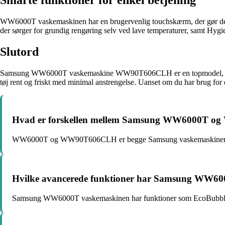
Smarte funktioner for enkel betjening
WW6000T vaskemaskinen har en brugervenlig touchskærm, der gør det le
der sørger for grundig rengøring selv ved lave temperaturer, samt Hygie
Slutord
Samsung WW6000T vaskemaskine WW90T606CLH er en topmodel, der komb
tøj rent og friskt med minimal anstrengelse. Uanset om du har brug for en 
Hvad er forskellen mellem Samsung WW6000T 
WW6000T og WW90T606CLH er begge Samsung vaskemaskiner, men
Hvilke avancerede funktioner har Samsung WW6
Samsung WW6000T vaskemaskinen har funktioner som EcoBubble 