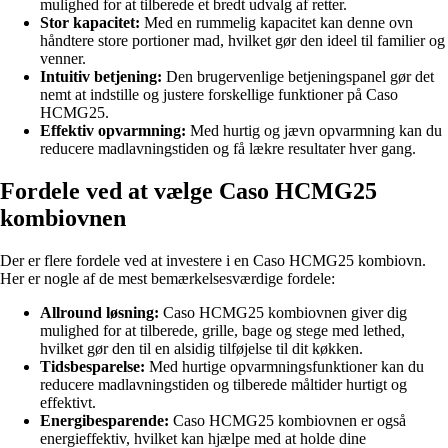
mulighed for at tilberede et bredt udvalg af retter.
Stor kapacitet:
Med en rummelig kapacitet kan denne ovn
håndtere store portioner mad, hvilket gør den ideel til familier og
venner.
Intuitiv betjening:
Den brugervenlige betjeningspanel gør det
nemt at indstille og justere forskellige funktioner på Caso
HCMG25.
Effektiv opvarmning:
Med hurtig og jævn opvarmning kan du
reducere madlavningstiden og få lækre resultater hver gang.
Fordele ved at vælge Caso HCMG25
kombiovnen
Der er flere fordele ved at investere i en Caso HCMG25 kombiovn.
Her er nogle af de mest bemærkelsesværdige fordele:
Allround løsning:
Caso HCMG25 kombiovnen giver dig
mulighed for at tilberede, grille, bage og stege med lethed,
hvilket gør den til en alsidig tilføjelse til dit køkken.
Tidsbesparelse:
Med hurtige opvarmningsfunktioner kan du
reducere madlavningstiden og tilberede måltider hurtigt og
effektivt.
Energibesparende:
Caso HCMG25 kombiovnen er også
energieffektiv, hvilket kan hjælpe med at holde dine