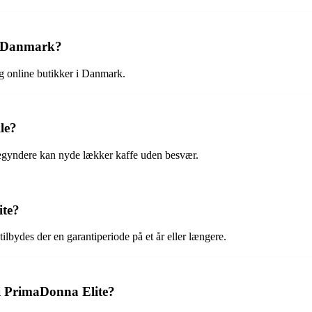
i Danmark?
 online butikker i Danmark.
le?
begyndere kan nyde lækker kaffe uden besvær.
ite?
ilbydes der en garantiperiode på et år eller længere.
i PrimaDonna Elite?