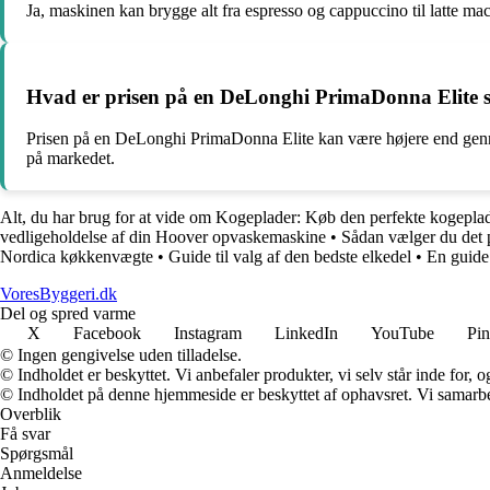
Ja, maskinen kan brygge alt fra espresso og cappuccino til latte ma
Hvad er prisen på en DeLonghi PrimaDonna Elite 
Prisen på en DeLonghi PrimaDonna Elite kan være højere end genne
på markedet.
Alt, du har brug for at vide om Kogeplader: Køb den perfekte kogeplad
vedligeholdelse af din Hoover opvaskemaskine
•
Sådan vælger du det p
Nordica køkkenvægte
•
Guide til valg af den bedste elkedel
•
En guide
VoresByggeri.dk
Del og spred varme
X
Facebook
Instagram
LinkedIn
YouTube
Pin
© Ingen gengivelse uden tilladelse.
© Indholdet er beskyttet. Vi anbefaler produkter, vi selv står inde for
© Indholdet på denne hjemmeside er beskyttet af ophavsret. Vi samarbe
Overblik
Få svar
Spørgsmål
Anmeldelse