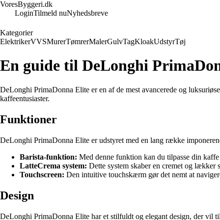
VoresByggeri.dk
Login
Tilmeld nu
Nyhedsbreve
Kategorier
Elektriker
VVS
Murer
Tømrer
Maler
Gulv
Tag
Kloak
Udstyr
Tøj
En guide til DeLonghi PrimaDon
DeLonghi PrimaDonna Elite er en af de mest avancerede og luksuriøse
kaffeentusiaster.
Funktioner
DeLonghi PrimaDonna Elite er udstyret med en lang række imponerende f
Barista-funktion:
Med denne funktion kan du tilpasse din kaffe 
LatteCrema system:
Dette system skaber en cremet og lækker sku
Touchscreen:
Den intuitive touchskærm gør det nemt at navigere
Design
DeLonghi PrimaDonna Elite har et stilfuldt og elegant design, der vil til