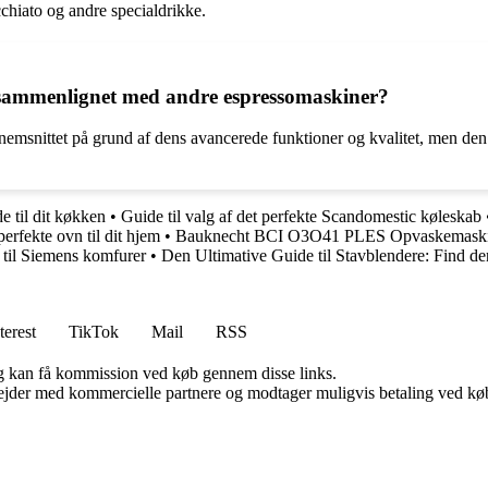
cchiato og andre specialdrikke.
sammenlignet med andre espressomaskiner?
msnittet på grund af dens avancerede funktioner og kvalitet, men den 
e til dit køkken
•
Guide til valg af det perfekte Scandomestic køleskab
erfekte ovn til dit hjem
•
Bauknecht BCI O3O41 PLES Opvaskemaskin
 til Siemens komfurer
•
Den Ultimative Guide til Stavblendere: Find de
terest
TikTok
Mail
RSS
, og kan få kommission ved køb gennem disse links.
jder med kommercielle partnere og modtager muligvis betaling ved køb.