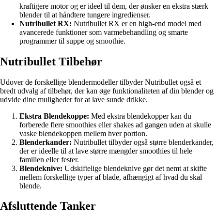
kraftigere motor og er ideel til dem, der ønsker en ekstra stærk
blender til at håndtere tungere ingredienser.
Nutribullet RX:
Nutribullet RX er en high-end model med
avancerede funktioner som varmebehandling og smarte
programmer til suppe og smoothie.
Nutribullet Tilbehør
Udover de forskellige blendermodeller tilbyder Nutribullet også et
bredt udvalg af tilbehør, der kan øge funktionaliteten af din blender og
udvide dine muligheder for at lave sunde drikke.
Ekstra Blendekoppe:
Med ekstra blendekopper kan du
forberede flere smoothies eller shakes ad gangen uden at skulle
vaske blendekoppen mellem hver portion.
Blenderkander:
Nutribullet tilbyder også større blenderkander,
der er ideelle til at lave større mængder smoothies til hele
familien eller fester.
Blendeknive:
Udskiftelige blendeknive gør det nemt at skifte
mellem forskellige typer af blade, afhængigt af hvad du skal
blende.
Afsluttende Tanker