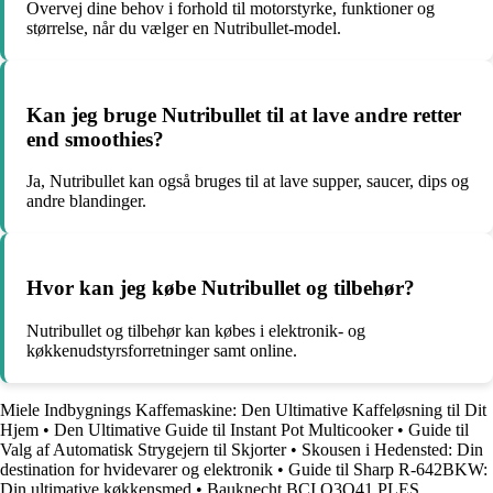
Overvej dine behov i forhold til motorstyrke, funktioner og
størrelse, når du vælger en Nutribullet-model.
Kan jeg bruge Nutribullet til at lave andre retter
end smoothies?
Ja, Nutribullet kan også bruges til at lave supper, saucer, dips og
andre blandinger.
Hvor kan jeg købe Nutribullet og tilbehør?
Nutribullet og tilbehør kan købes i elektronik- og
køkkenudstyrsforretninger samt online.
Miele Indbygnings Kaffemaskine: Den Ultimative Kaffeløsning til Dit
Hjem
•
Den Ultimative Guide til Instant Pot Multicooker
•
Guide til
Valg af Automatisk Strygejern til Skjorter
•
Skousen i Hedensted: Din
destination for hvidevarer og elektronik
•
Guide til Sharp R-642BKW:
Din ultimative køkkensmed
•
Bauknecht BCI O3O41 PLES