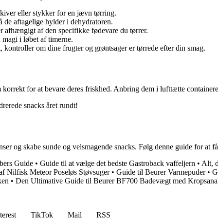
iver eller stykker for en jævn tørring.
 de aftagelige hylder i dehydratoren.
r afhængigt af den specifikke fødevare du tørrer.
 magi i løbet af timerne.
t, kontroller om dine frugter og grøntsager er tørrede efter din smag.
 korrekt for at bevare deres friskhed. Anbring dem i lufttætte containere
rerede snacks året rundt!
 og skabe sunde og velsmagende snacks. Følg denne guide for at få me
bers Guide
•
Guide til at vælge det bedste Gastroback vaffeljern
•
Alt, 
 af Nilfisk Meteor Poseløs Støvsuger
•
Guide til Beurer Varmepuder
•
G
ken
•
Den Ultimative Guide til Beurer BF700 Badevægt med Kropsana
terest
TikTok
Mail
RSS