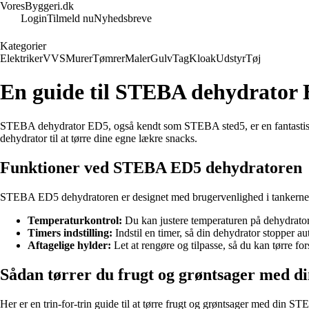
VoresByggeri.dk
Login
Tilmeld nu
Nyhedsbreve
Kategorier
Elektriker
VVS
Murer
Tømrer
Maler
Gulv
Tag
Kloak
Udstyr
Tøj
En guide til STEBA dehydrator E
STEBA dehydrator ED5, også kendt som STEBA sted5, er en fantastisk 
dehydrator til at tørre dine egne lækre snacks.
Funktioner ved STEBA ED5 dehydratoren
STEBA ED5 dehydratoren er designet med brugervenlighed i tankerne og
Temperaturkontrol:
Du kan justere temperaturen på dehydratoren
Timers indstilling:
Indstil en timer, så din dehydrator stopper au
Aftagelige hylder:
Let at rengøre og tilpasse, så du kan tørre for
Sådan tørrer du frugt og grøntsager med 
Her er en trin-for-trin guide til at tørre frugt og grøntsager med din 