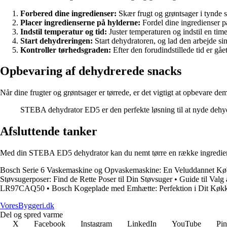
Forbered dine ingredienser:
Skær frugt og grøntsager i tynde sk
Placer ingredienserne på hylderne:
Fordel dine ingredienser på
Indstil temperatur og tid:
Juster temperaturen og indstil en time
Start dehydreringen:
Start dehydratoren, og lad den arbejde sin
Kontroller tørhedsgraden:
Efter den forudindstillede tid er gåe
Opbevaring af dehydrerede snacks
Når dine frugter og grøntsager er tørrede, er det vigtigt at opbevare dem
STEBA dehydrator ED5 er den perfekte løsning til at nyde dehyd
Afsluttende tanker
Med din STEBA ED5 dehydrator kan du nemt tørre en række ingredienser
Bosch Serie 6 Vaskemaskine og Opvaskemaskine: En Veluddannet Kø
Støvsugerposer: Find de Rette Poser til Din Støvsuger
•
Guide til Valg
LR97CAQ50
•
Bosch Kogeplade med Emhætte: Perfektion i Dit Køk
VoresByggeri.dk
Del og spred varme
X
Facebook
Instagram
LinkedIn
YouTube
Pin