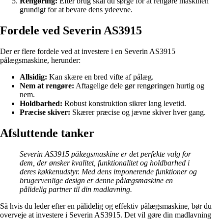
Rengøring:
Efter brug skal du sørge for at rengøre maskinen
grundigt for at bevare dens ydeevne.
Fordele ved Severin AS3915
Der er flere fordele ved at investere i en Severin AS3915
pålægsmaskine, herunder:
Allsidig:
Kan skære en bred vifte af pålæg.
Nem at rengøre:
Aftagelige dele gør rengøringen hurtig og
nem.
Holdbarhed:
Robust konstruktion sikrer lang levetid.
Præcise skiver:
Skærer præcise og jævne skiver hver gang.
Afsluttende tanker
Severin AS3915 pålægsmaskine er det perfekte valg for
dem, der ønsker kvalitet, funktionalitet og holdbarhed i
deres køkkenudstyr. Med dens imponerende funktioner og
brugervenlige design er denne pålægsmaskine en
pålidelig partner til din madlavning.
Så hvis du leder efter en pålidelig og effektiv pålægsmaskine, bør du
overveje at investere i Severin AS3915. Det vil gøre din madlavning