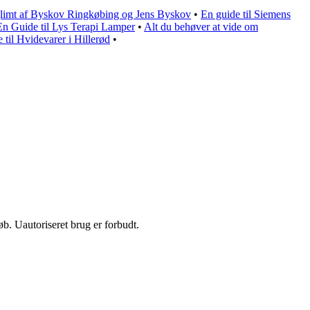
limt af Byskov Ringkøbing og Jens Byskov
•
En guide til Siemens
n Guide til Lys Terapi Lamper
•
Alt du behøver at vide om
 til Hvidevarer i Hillerød
•
b. Uautoriseret brug er forbudt.