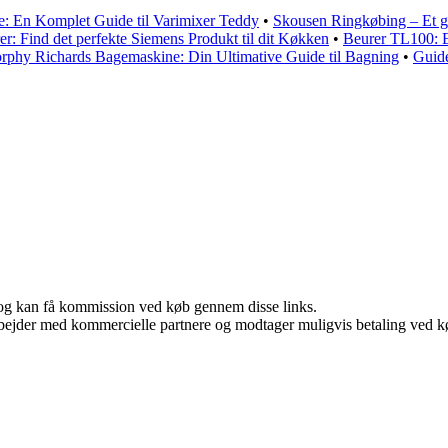
: En Komplet Guide til Varimixer Teddy
•
Skousen Ringkøbing – Et g
r: Find det perfekte Siemens Produkt til dit Køkken
•
Beurer TL100: E
rphy Richards Bagemaskine: Din Ultimative Guide til Bagning
•
Guide
r, og kan få kommission ved køb gennem disse links.
bejder med kommercielle partnere og modtager muligvis betaling ved kø