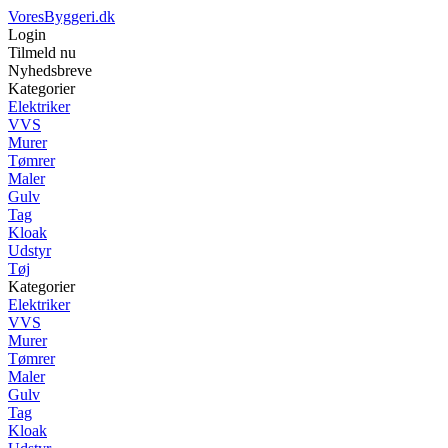
VoresByggeri.dk
Login
Tilmeld nu
Nyhedsbreve
Kategorier
Elektriker
VVS
Murer
Tømrer
Maler
Gulv
Tag
Kloak
Udstyr
Tøj
Kategorier
Elektriker
VVS
Murer
Tømrer
Maler
Gulv
Tag
Kloak