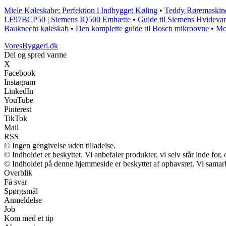
Miele Køleskabe: Perfektion i Indbygget Køling
•
Teddy Røremaskine
LF97BCP50 | Siemens IQ500 Emhætte
•
Guide til Siemens Hvidevare
Bauknecht køleskab
•
Den komplette guide til Bosch mikroovne
•
Mo
VoresByggeri.dk
Del og spred varme
X
Facebook
Instagram
LinkedIn
YouTube
Pinterest
TikTok
Mail
RSS
© Ingen gengivelse uden tilladelse.
© Indholdet er beskyttet. Vi anbefaler produkter, vi selv står inde fo
© Indholdet på denne hjemmeside er beskyttet af ophavsret. Vi samar
Overblik
Få svar
Spørgsmål
Anmeldelse
Job
Kom med et tip