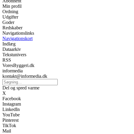
Abonnent
Min profil
Ordning
Udgifter
Goder
Redskaber
Navigationslinks
Navigationskort
Indlæg
Dataarkiv
Tekstunivers
RSS
VoresByggeri.dk
informedia
kontakt@informedia.dk
Del og spred varme
X
Facebook
Instagram
LinkedIn
YouTube
Pinterest
TikTok
Mail