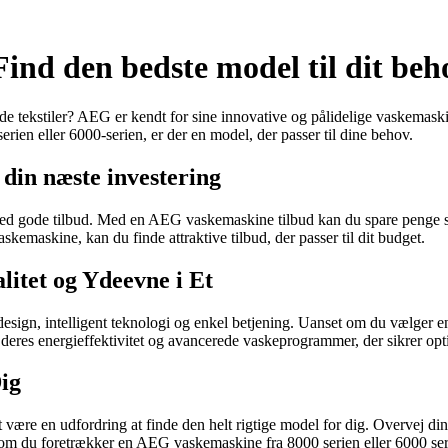
ind den bedste model til dit beh
e tekstiler? AEG er kendt for sine innovative og pålidelige vaskemask
ien eller 6000-serien, er der en model, der passer til dine behov.
din næste investering
 med gode tilbud. Med en AEG vaskemaskine tilbud kan du spare penge s
maskine, kan du finde attraktive tilbud, der passer til dit budget.
tet og Ydeevne i Et
ign, intelligent teknologi og enkel betjening. Uanset om du vælger en
eres energieffektivitet og avancerede vaskeprogrammer, der sikrer opti
ig
være en udfordring at finde den helt rigtige model for dig. Overvej d
m du foretrækker en AEG vaskemaskine fra 8000 serien eller 6000 serien