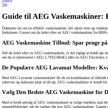
Udstyr
Tøj
Guide til AEG Vaskemaskiner: F
Drømmer du om en effektiv vaskemaskine, der sikrer rene og velplejed
funktioner. Uanset om du leder efter en AEG vaskemaskine fra 8000-ser
AEG Vaskemaskine Tilbud: Spar penge på 
Når du leder efter en AEG vaskemaskine, er det vigtigt at holde øje
om du er interesseret i AEG L7FEG964E2 eller en AEG Electrolux vaske
De Populære AEG Lavamat Modeller: Kvali
Med AEG Lavamat vaskemaskiner får du en kombination af stilfuldt des
ydeevne og skånsom pleje af dit tøj. AEG vaskemaskiner er kendt for d
Vælg Den Bedste AEG Vaskemaskine for D
Med et bredt udvalg af AEG vaskemaskiner at vælge imellem, kan det 
energieffektivitet, når du vælger din nye AEG vaskemaskine. Uanset o