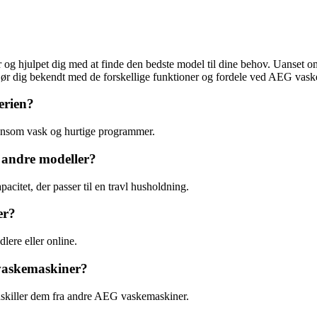
r og hjulpet dig med at finde den bedste model til dine behov. Uanset
Gør dig bekendt med de forskellige funktioner og fordele ved AEG vaskem
erien?
ånsom vask og hurtige programmer.
 andre modeller?
itet, der passer til en travl husholdning.
er?
ere eller online.
vaskemaskiner?
dskiller dem fra andre AEG vaskemaskiner.