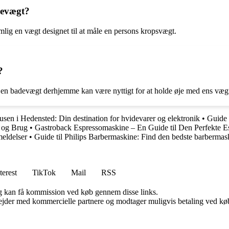
devægt?
lig en vægt designet til at måle en persons kropsvægt.
?
 en badevægt derhjemme kan være nyttigt for at holde øje med ens vægt
sen i Hedensted: Din destination for hvidevarer og elektronik
•
Guide 
 og Brug
•
Gastroback Espressomaskine – En Guide til Den Perfekte E
meldelser
•
Guide til Philips Barbermaskine: Find den bedste barbermask
terest
TikTok
Mail
RSS
, og kan få kommission ved køb gennem disse links.
jder med kommercielle partnere og modtager muligvis betaling ved køb.