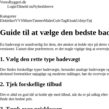
VoresByggeri.dk
Login
Tilmeld nu
Nyhedsbreve
Kategorier
Elektriker
VVS
Murer
Tømrer
Maler
Gulv
Tag
Kloak
Udstyr
Tøj
Guide til at vælge den bedste ba
En badevægt er uundværlig for dem, der ønsker at holde styr på deres 
versioner. Uanset dine præferencer, er der nogle vigtige ting at overvej
1. Vælg den rette type badevægt
Der findes forskellige typer badevægte, herunder analoge badevægte o
derimod foretrækker nøjagtige og moderne målinger, bør du overveje e
2. Tjek forskellige tilbud
Det er altid en god idé at holde øje med tilbud, når du er på udkig eft
finde den bedste pris.