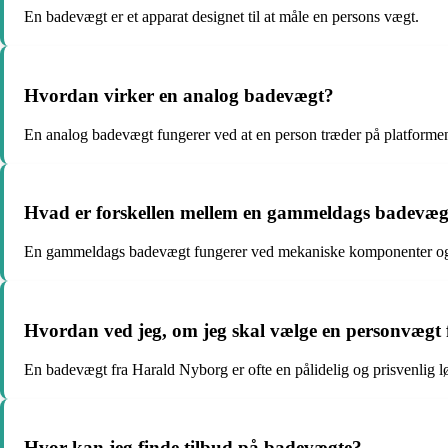
En badevægt er et apparat designet til at måle en persons vægt.
Hvordan virker en analog badevægt?
En analog badevægt fungerer ved at en person træder på platformen
Hvad er forskellen mellem en gammeldags badevægt
En gammeldags badevægt fungerer ved mekaniske komponenter og vis
Hvordan ved jeg, om jeg skal vælge en personvægt
En badevægt fra Harald Nyborg er ofte en pålidelig og prisvenlig l
Hvor kan jeg finde tilbud på badevægte?