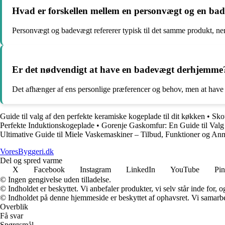
Hvad er forskellen mellem en personvægt og en ba
Personvægt og badevægt refererer typisk til det samme produkt, nem
Er det nødvendigt at have en badevægt derhjemme
Det afhænger af ens personlige præferencer og behov, men at have
Guide til valg af den perfekte keramiske kogeplade til dit køkken
•
Skou
Perfekte Induktionskogeplade
•
Gorenje Gaskomfur: En Guide til Valg
Ultimative Guide til Miele Vaskemaskiner – Tilbud, Funktioner og An
VoresByggeri.dk
Del og spred varme
X
Facebook
Instagram
LinkedIn
YouTube
Pin
© Ingen gengivelse uden tilladelse.
© Indholdet er beskyttet. Vi anbefaler produkter, vi selv står inde for
© Indholdet på denne hjemmeside er beskyttet af ophavsret. Vi samarbe
Overblik
Få svar
Spørgsmål