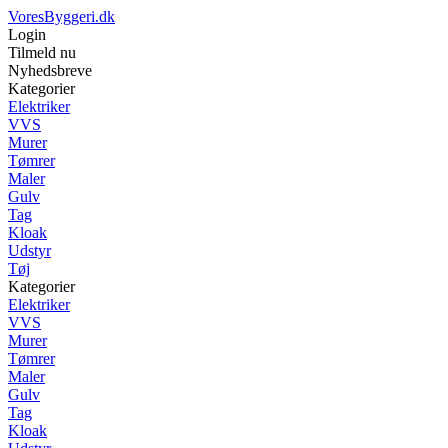
VoresByggeri.dk
Login
Tilmeld nu
Nyhedsbreve
Kategorier
Elektriker
VVS
Murer
Tømrer
Maler
Gulv
Tag
Kloak
Udstyr
Tøj
Kategorier
Elektriker
VVS
Murer
Tømrer
Maler
Gulv
Tag
Kloak