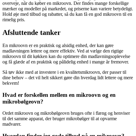
overveje, når du køber en mikroovn. Der findes mange forskellige
mærker og modeller på markedet, og priserne kan variere betydeligt.
Hold øje med tilbud og rabatter, så du kan få en god mikroovn til en
rimelig pris.
Afsluttende tanker
En mikroovn er en praktisk og alsidig enhed, der kan gøre
madlavningen lettere og mere effektiv. Ved at vælge den rigtige
mikroovn til dit køkken kan du optimere din madlavningsoplevelse
og få glæde af en praktisk og pålidelig enhed i mange år fremover.
Så tøv ikke med at investere i en kvalitetsmikroovn, der passer til
dine behov – det vil helt sikkert gøre din hverdag lidt lettere og mere
bekvem!
Hvad er forskellen mellem en mikroovn og en
mikrobølgeovn?
Ordet mikroovn og mikrobølgeovn bruges ofte i flæng og henviser
til det samme apparat, der bruger mikrobølger til at opvarme
madvarer.
Hvordan finder jeg gode tilbud på en mikroovn?