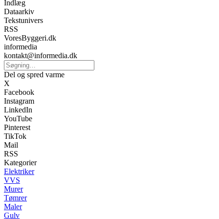
Indlæg
Dataarkiv
Tekstunivers
RSS
VoresByggeri.dk
informedia
kontakt@informedia.dk
Del og spred varme
X
Facebook
Instagram
LinkedIn
YouTube
Pinterest
TikTok
Mail
RSS
Kategorier
Elektriker
VVS
Murer
Tømrer
Maler
Gulv