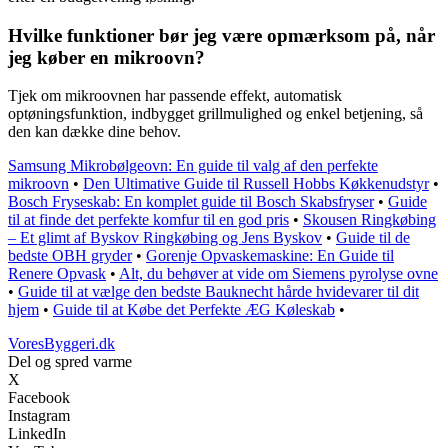
Hvilke funktioner bør jeg være opmærksom på, når
jeg køber en mikroovn?
Tjek om mikroovnen har passende effekt, automatisk
optøningsfunktion, indbygget grillmulighed og enkel betjening, så
den kan dække dine behov.
Samsung Mikrobølgeovn: En guide til valg af den perfekte
mikroovn
•
Den Ultimative Guide til Russell Hobbs Køkkenudstyr
•
Bosch Fryseskab: En komplet guide til Bosch Skabsfryser
•
Guide
til at finde det perfekte komfur til en god pris
•
Skousen Ringkøbing
– Et glimt af Byskov Ringkøbing og Jens Byskov
•
Guide til de
bedste OBH gryder
•
Gorenje Opvaskemaskine: En Guide til
Renere Opvask
•
Alt, du behøver at vide om Siemens pyrolyse ovne
•
Guide til at vælge den bedste Bauknecht hårde hvidevarer til dit
hjem
•
Guide til at Købe det Perfekte ÆG Køleskab
•
VoresByggeri.dk
Del og spred varme
X
Facebook
Instagram
LinkedIn