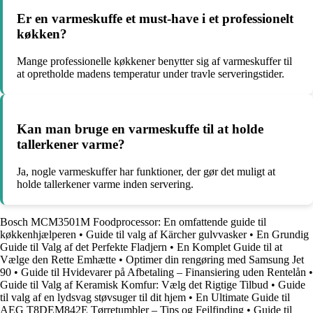
Er en varmeskuffe et must-have i et professionelt
køkken?
Mange professionelle køkkener benytter sig af varmeskuffer til
at opretholde madens temperatur under travle serveringstider.
Kan man bruge en varmeskuffe til at holde
tallerkener varme?
Ja, nogle varmeskuffer har funktioner, der gør det muligt at
holde tallerkener varme inden servering.
Bosch MCM3501M Foodprocessor: En omfattende guide til
køkkenhjælperen
•
Guide til valg af Kärcher gulvvasker
•
En Grundig
Guide til Valg af det Perfekte Fladjern
•
En Komplet Guide til at
Vælge den Rette Emhætte
•
Optimer din rengøring med Samsung Jet
90
•
Guide til Hvidevarer på Afbetaling – Finansiering uden Rentelån
•
Guide til Valg af Keramisk Komfur: Vælg det Rigtige Tilbud
•
Guide
til valg af en lydsvag støvsuger til dit hjem
•
En Ultimate Guide til
AEG T8DEM842E Tørretumbler – Tips og Fejlfinding
•
Guide til