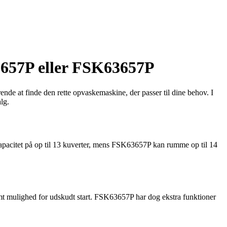
3657P eller FSK63657P
e at finde den rette opvaskemaskine, der passer til dine behov. I
lg.
citet på op til 13 kuverter, mens FSK63657P kan rumme op til 14
mt mulighed for udskudt start. FSK63657P har dog ekstra funktioner