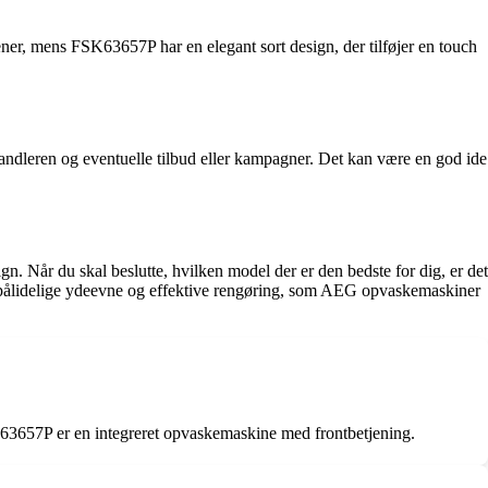
kener, mens FSK63657P har en elegant sort design, der tilføjer en touch
ndleren og eventuelle tilbud eller kampagner. Det kan være en god ide
Når du skal beslutte, hvilken model der er den bedste for dig, er det
en pålidelige ydeevne og effektive rengøring, som AEG opvaskemaskiner
657P er en integreret opvaskemaskine med frontbetjening.