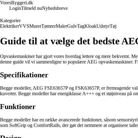
VoresByggeri.dk
Login
Tilmeld nu
Nyhedsbreve
Kategorier
Elektriker
VVS
Murer
Tømrer
Maler
Gulv
Tag
Kloak
Udstyr
Tøj
Guide til at vælge det bedste 
Opvaskemaskiner har gjort vores hverdag lettere og mere bekvemt. Men
denne guide vil vi sammenligne to populære AEG opvaskemaskiner: FS
Specifikationer
Begge modeller, AEG FSE63657P og FSK63657P, er fremragende valg, 
kuverter. Begge modeller har energiklasse A+++ og et støjniveau på om
Funktioner
Begge modeller har en række avancerede funktioner, såsom sensorstyri
som SoftGrip og ComfortRails, der gør det nemmere at organisere talle