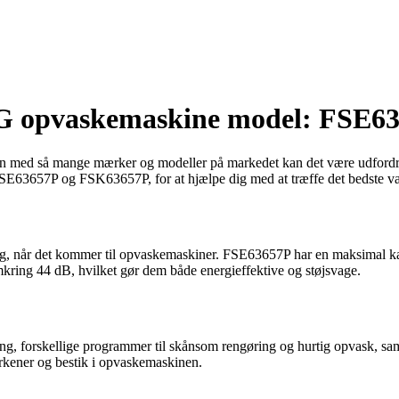
AEG opvaskemaskine model: FSE6
 med så mange mærker og modeller på markedet kan det være udfordrend
E63657P og FSK63657P, for at hjælpe dig med at træffe det bedste va
når det kommer til opvaskemaskiner. FSE63657P har en maksimal kapa
kring 44 dB, hvilket gør dem både energieffektive og støjsvage.
ng, forskellige programmer til skånsom rengøring og hurtig opvask, sa
rkener og bestik i opvaskemaskinen.