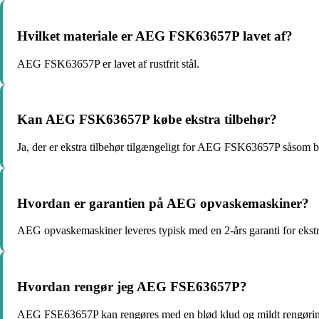
Hvilket materiale er AEG FSK63657P lavet af?
AEG FSK63657P er lavet af rustfrit stål.
Kan AEG FSK63657P købe ekstra tilbehør?
Ja, der er ekstra tilbehør tilgængeligt for AEG FSK63657P såsom b
Hvordan er garantien på AEG opvaskemaskiner?
AEG opvaskemaskiner leveres typisk med en 2-års garanti for ekstr
Hvordan rengør jeg AEG FSE63657P?
AEG FSE63657P kan rengøres med en blød klud og mildt rengørings