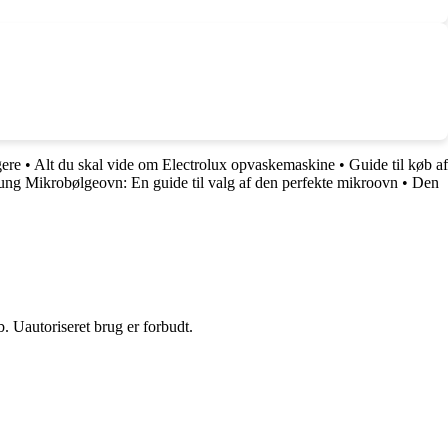
gere
•
Alt du skal vide om Electrolux opvaskemaskine
•
Guide til køb af
ng Mikrobølgeovn: En guide til valg af den perfekte mikroovn
•
Den
 Uautoriseret brug er forbudt.