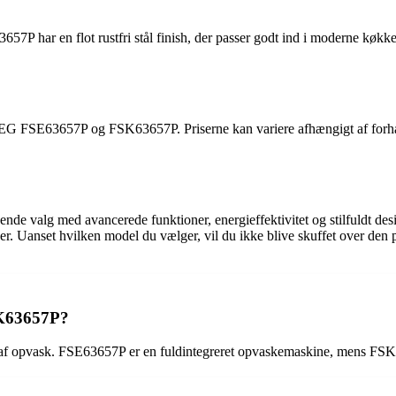
3657P har en flot rustfri stål finish, der passer godt ind i moderne køk
m AEG FSE63657P og FSK63657P. Priserne kan variere afhængigt af forha
g med avancerede funktioner, energieffektivitet og stilfuldt design. 
ncer. Uanset hvilken model du vælger, vil du ikke blive skuffet over d
SK63657P?
 opvask. FSE63657P er en fuldintegreret opvaskemaskine, mens FSK63