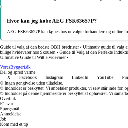
Hvor kan jeg købe AEG FSK63657P?
AEG FSK63657P kan købes hos udvalgte forhandlere og online fo
Guide til valg af den bedste OBH brødrister
•
Ultimativ guide til valg 
billige hvidevarer hos Skousen
•
Guide til Valg af den Perfekte Indukt
Ultimative Guide til Witt Hvidevarer
•
VoresByggeri.dk
Del og spred varme
X
Facebook
Instagram
LinkedIn
YouTube
Pin
© Ingen gengivelse uden tilladelse.
© Indholdet er beskyttet. Vi anbefaler produkter, vi selv står inde for
© Indholdet på denne hjemmeside er beskyttet af ophavsret. Vi samarbe
Overblik
Få svar
Spørgsmål
Anmeldelse
Job
Kom med et tip