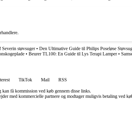
rhandlere.
af Severin støvsuger
•
Den Ultimative Guide til Philips Poseløse Støvsu
ionskogeplade
•
Beurer TL100: En Guide til Lys Terapi Lamper
•
Samsu
terest
TikTok
Mail
RSS
, og kan få kommission ved køb gennem disse links.
jder med kommercielle partnere og modtager muligvis betaling ved køb.