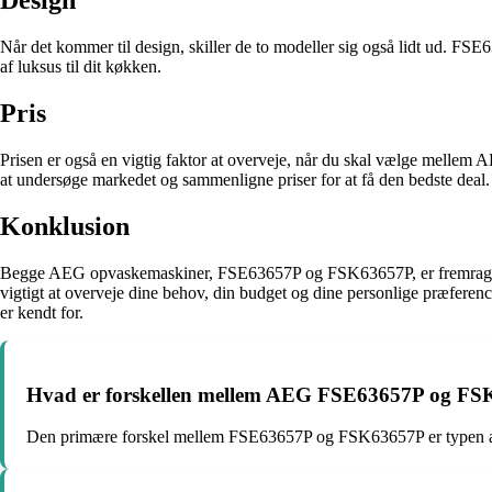
Design
Når det kommer til design, skiller de to modeller sig også lidt ud. FSE6
af luksus til dit køkken.
Pris
Prisen er også en vigtig faktor at overveje, når du skal vælge melle
at undersøge markedet og sammenligne priser for at få den bedste deal.
Konklusion
Begge AEG opvaskemaskiner, FSE63657P og FSK63657P, er fremragende val
vigtigt at overveje dine behov, din budget og dine personlige præfere
er kendt for.
Hvad er forskellen mellem AEG FSE63657P og F
Den primære forskel mellem FSE63657P og FSK63657P er typen af