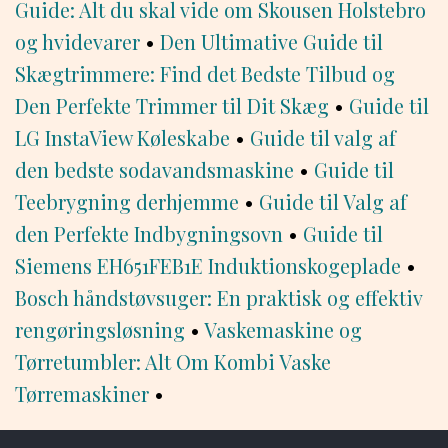
Guide: Alt du skal vide om Skousen Holstebro
og hvidevarer
•
Den Ultimative Guide til
Skægtrimmere: Find det Bedste Tilbud og
Den Perfekte Trimmer til Dit Skæg
•
Guide til
LG InstaView Køleskabe
•
Guide til valg af
den bedste sodavandsmaskine
•
Guide til
Teebrygning derhjemme
•
Guide til Valg af
den Perfekte Indbygningsovn
•
Guide til
Siemens EH651FEB1E Induktionskogeplade
•
Bosch håndstøvsuger: En praktisk og effektiv
rengøringsløsning
•
Vaskemaskine og
Tørretumbler: Alt Om Kombi Vaske
Tørremaskiner
•