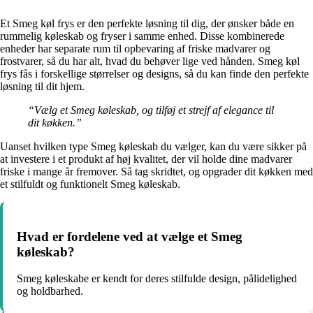
Et Smeg køl frys er den perfekte løsning til dig, der ønsker både en
rummelig køleskab og fryser i samme enhed. Disse kombinerede
enheder har separate rum til opbevaring af friske madvarer og
frostvarer, så du har alt, hvad du behøver lige ved hånden. Smeg køl
frys fås i forskellige størrelser og designs, så du kan finde den perfekte
løsning til dit hjem.
“Vælg et Smeg køleskab, og tilføj et strejf af elegance til
dit køkken.”
Uanset hvilken type Smeg køleskab du vælger, kan du være sikker på
at investere i et produkt af høj kvalitet, der vil holde dine madvarer
friske i mange år fremover. Så tag skridtet, og opgrader dit køkken med
et stilfuldt og funktionelt Smeg køleskab.
Hvad er fordelene ved at vælge et Smeg
køleskab?
Smeg køleskabe er kendt for deres stilfulde design, pålidelighed
og holdbarhed.