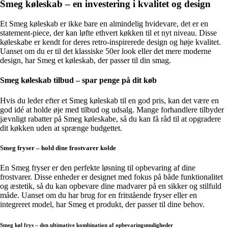
Smeg køleskab – en investering i kvalitet og design
Et Smeg køleskab er ikke bare en almindelig hvidevare, det er en
statement-piece, der kan løfte ethvert køkken til et nyt niveau. Disse
køleskabe er kendt for deres retro-inspirerede design og høje kvalitet.
Uanset om du er til det klassiske 50er look eller det mere moderne
design, har Smeg et køleskab, der passer til din smag.
Smeg køleskab tilbud – spar penge på dit køb
Hvis du leder efter et Smeg køleskab til en god pris, kan det være en
god idé at holde øje med tilbud og udsalg. Mange forhandlere tilbyder
jævnligt rabatter på Smeg køleskabe, så du kan få råd til at opgradere
dit køkken uden at sprænge budgettet.
Smeg fryser – hold dine frostvarer kolde
En Smeg fryser er den perfekte løsning til opbevaring af dine
frostvarer. Disse enheder er designet med fokus på både funktionalitet
og æstetik, så du kan opbevare dine madvarer på en sikker og stilfuld
måde. Uanset om du har brug for en fritstående fryser eller en
integreret model, har Smeg et produkt, der passer til dine behov.
Smeg køl frys – den ultimative kombination af opbevaringsmuligheder