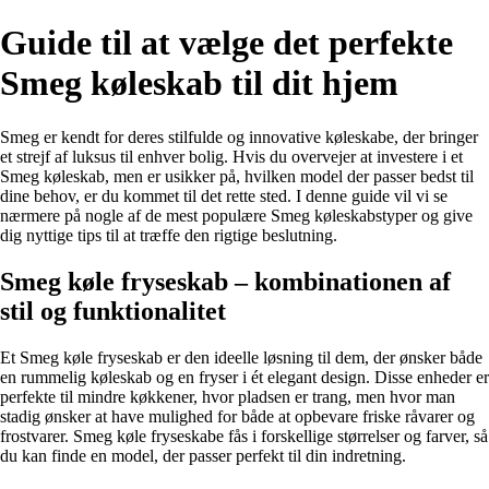
Guide til at vælge det perfekte
Smeg køleskab til dit hjem
Smeg er kendt for deres stilfulde og innovative køleskabe, der bringer
et strejf af luksus til enhver bolig. Hvis du overvejer at investere i et
Smeg køleskab, men er usikker på, hvilken model der passer bedst til
dine behov, er du kommet til det rette sted. I denne guide vil vi se
nærmere på nogle af de mest populære Smeg køleskabstyper og give
dig nyttige tips til at træffe den rigtige beslutning.
Smeg køle fryseskab – kombinationen af
stil og funktionalitet
Et Smeg køle fryseskab er den ideelle løsning til dem, der ønsker både
en rummelig køleskab og en fryser i ét elegant design. Disse enheder er
perfekte til mindre køkkener, hvor pladsen er trang, men hvor man
stadig ønsker at have mulighed for både at opbevare friske råvarer og
frostvarer. Smeg køle fryseskabe fås i forskellige størrelser og farver, så
du kan finde en model, der passer perfekt til din indretning.