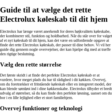
Guide til at vælge det rette
Electrolux køleskab til dit hjem
Electrolux har længe været anerkendt for deres højkvalitets køleskabe,
der kombinerer stil, funktion og holdbarhed. Når du står over for valget
af et nyt køleskab til dit hjem, kan det være en udfordrende opgave at
finde det rette Electrolux køleskab, der passer til dine behov. Vi vil her
guide dig gennem nogle overvejelser, der kan hjælpe dig med at træffe
den rigtige beslutning.
Vælg den rette størrelse
Det første skridt i at finde det perfekte Electrolux køleskab er at
vurdere, hvor meget plads du har til rådighed i dit køkken. Overvej,
om du foretrækker et fritstående køleskab eller en integreret model, der
kan blende sømløst ind i dine køkkenskabe. Electrolux tilbyder et bredt
udvalg af størrelser, så du kan finde den perfekte løsning, uanset om du
bor i en lille lejlighed eller et stort familiehjem.
Overvej funktioner og teknologi