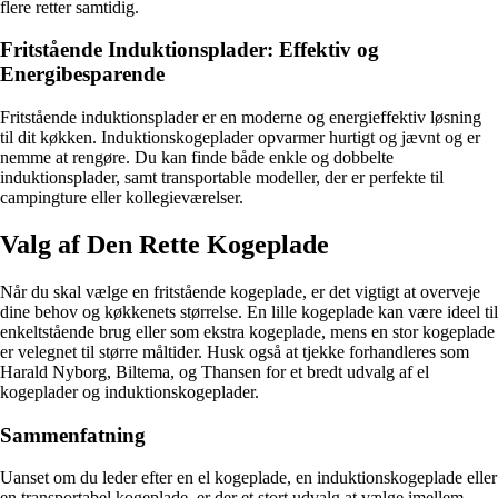
flere retter samtidig.
Fritstående Induktionsplader: Effektiv og
Energibesparende
Fritstående induktionsplader er en moderne og energieffektiv løsning
til dit køkken. Induktionskogeplader opvarmer hurtigt og jævnt og er
nemme at rengøre. Du kan finde både enkle og dobbelte
induktionsplader, samt transportable modeller, der er perfekte til
campingture eller kollegieværelser.
Valg af Den Rette Kogeplade
Når du skal vælge en fritstående kogeplade, er det vigtigt at overveje
dine behov og køkkenets størrelse. En lille kogeplade kan være ideel til
enkeltstående brug eller som ekstra kogeplade, mens en stor kogeplade
er velegnet til større måltider. Husk også at tjekke forhandleres som
Harald Nyborg, Biltema, og Thansen for et bredt udvalg af el
kogeplader og induktionskogeplader.
Sammenfatning
Uanset om du leder efter en el kogeplade, en induktionskogeplade eller
en transportabel kogeplade, er der et stort udvalg at vælge imellem.