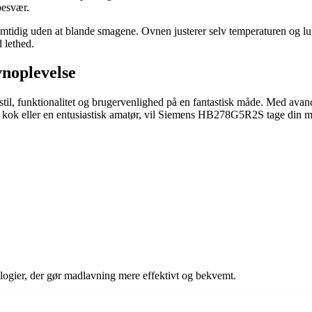
besvær.
mtidig uden at blande smagene. Ovnen justerer selv temperaturen og luftfo
 lethed.
noplevelse
l, funktionalitet og brugervenlighed på en fantastisk måde. Med avance
n kok eller en entusiastisk amatør, vil Siemens HB278G5R2S tage din m
gier, der gør madlavning mere effektivt og bekvemt.