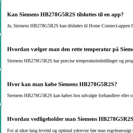
Kan Siemens HB278G5R2S tilsluttes til en app?
Ja, Siemens HB278G5R2S kan tilsluttes til Home Connect-appen for
Hvordan vælger man den rette temperatur på Si
Siemens HB278G5R2S har præcise temperaturindstillinger og progr
Hvor kan man købe Siemens HB278G5R2S?
Siemens HB278G5R2S kan købes hos udvalgte forhandlere eller onl
Hvordan vedligeholder man Siemens HB278G5R2S 
For at sikre lang levetid og optimal ydeevne bør man regelmæssig