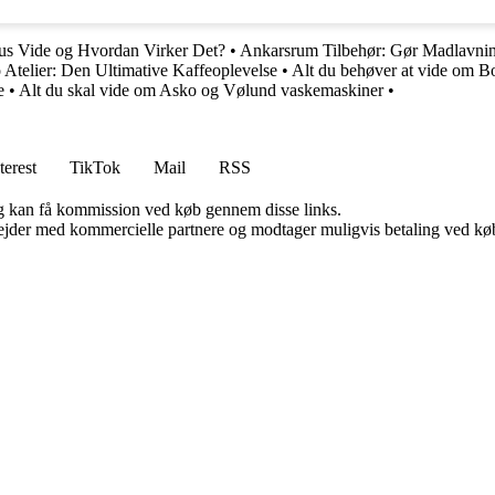
s Vide og Hvordan Virker Det?
•
Ankarsrum Tilbehør: Gør Madlavni
 Atelier: Den Ultimative Kaffeoplevelse
•
Alt du behøver at vide om B
e
•
Alt du skal vide om Asko og Vølund vaskemaskiner
•
terest
TikTok
Mail
RSS
, og kan få kommission ved køb gennem disse links.
jder med kommercielle partnere og modtager muligvis betaling ved køb.