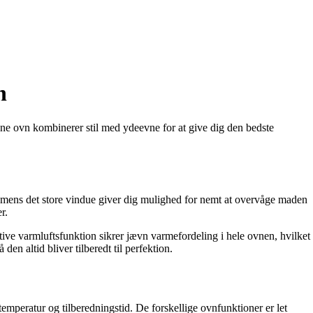
n
e ovn kombinerer stil med ydeevne for at give dig den bedste
ce, mens det store vindue giver dig mulighed for nemt at overvåge maden
r.
e varmluftsfunktion sikrer jævn varmefordeling i hele ovnen, hvilket
en altid bliver tilberedt til perfektion.
mperatur og tilberedningstid. De forskellige ovnfunktioner er let