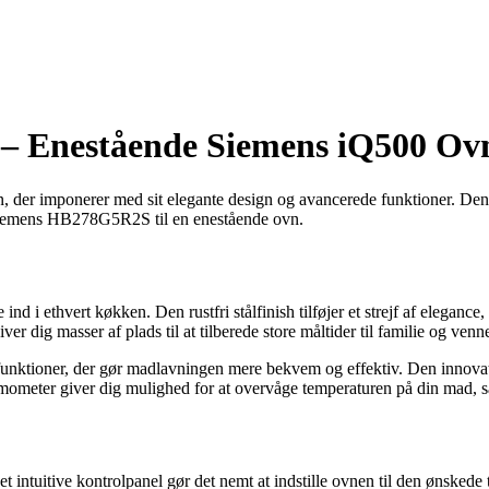
– Enestående Siemens iQ500 Ov
der imponerer med sit elegante design og avancerede funktioner. Denn
Siemens HB278G5R2S til en enestående ovn.
d i ethvert køkken. Den rustfri stålfinish tilføjer et strejf af elegan
r dig masser af plads til at tilberede store måltider til familie og venne
ktioner, der gør madlavningen mere bekvem og effektiv. Den innovativ
rmometer giver dig mulighed for at overvåge temperaturen på din mad, så d
uitive kontrolpanel gør det nemt at indstille ovnen til den ønskede te