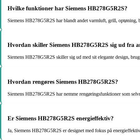
Hvilke funktioner har Siemens HB278G5R2S?
Siemens HB278G5R2S har blandt andet varmluft, grill, optøning, 
Hvordan skiller Siemens HB278G5R2S sig ud fra a
Siemens HB278G5R2S skiller sig ud med sit elegante design, bruge
Hvordan rengøres Siemens HB278G5R2S?
Siemens HB278G5R2S har nemme rengøringsfunktioner som selvre
Er Siemens HB278G5R2S energieffektiv?
Ja, Siemens HB278G5R2S er designet med fokus på energieffektivit