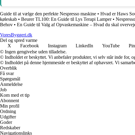
Guide til at vælge den perfekte Nespresso maskine
•
Hvad er Haws Sou
køleskab
•
Beurer TL100: En Guide til Lys Terapi Lamper
•
Nespresso
Behov
•
En Guide til Valg af Opvaskemaskine – Hvad du skal overvej
VoresByggeri.dk
Del og spred varme
X
Facebook
Instagram
LinkedIn
YouTube
Pin
© Ingen gengivelse uden tilladelse.
© Indholdet er beskyttet. Vi anbefaler produkter, vi selv står inde for
© Indholdet på denne hjemmeside er beskyttet af ophavsret. Vi samarbe
Overblik
Få svar
Spørgsmål
Anmeldelse
Job
Kom med et tip
Abonnent
Min profil
Ordning
Udgifter
Goder
Redskaber
Navigationslinks