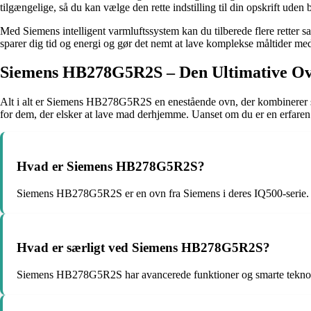
tilgængelige, så du kan vælge den rette indstilling til din opskrift uden 
Med Siemens intelligent varmluftssystem kan du tilberede flere retter sa
sparer dig tid og energi og gør det nemt at lave komplekse måltider med
Siemens HB278G5R2S – Den Ultimative Ov
Alt i alt er Siemens HB278G5R2S en enestående ovn, der kombinerer sti
for dem, der elsker at lave mad derhjemme. Uanset om du er en erfare
Hvad er Siemens HB278G5R2S?
Siemens HB278G5R2S er en ovn fra Siemens i deres IQ500-serie.
Hvad er særligt ved Siemens HB278G5R2S?
Siemens HB278G5R2S har avancerede funktioner og smarte teknolo