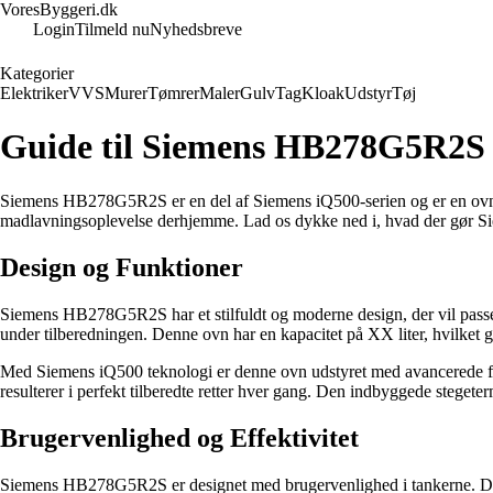
VoresByggeri.dk
Login
Tilmeld nu
Nyhedsbreve
Kategorier
Elektriker
VVS
Murer
Tømrer
Maler
Gulv
Tag
Kloak
Udstyr
Tøj
Guide til Siemens HB278G5R2S 
Siemens HB278G5R2S er en del af Siemens iQ500-serien og er en ovn, 
madlavningsoplevelse derhjemme. Lad os dykke ned i, hvad der gør 
Design og Funktioner
Siemens HB278G5R2S har et stilfuldt og moderne design, der vil passe in
under tilberedningen. Denne ovn har en kapacitet på XX liter, hvilket give
Med Siemens iQ500 teknologi er denne ovn udstyret med avancerede fun
resulterer i perfekt tilberedte retter hver gang. Den indbyggede stegete
Brugervenlighed og Effektivitet
Siemens HB278G5R2S er designet med brugervenlighed i tankerne. Det int