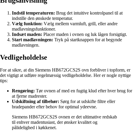
Brugsanvisning
Indstil temperaturen:
Brug det intuitive kontrolpanel til at
indstille den ønskede temperatur.
Vælg funktion:
Vælg mellem varmluft, grill, eller andre
madlavningsfunktioner.
Indsæt maden:
Placer maden i ovnen og luk lågen forsigtigt.
Start madlavningen:
Tryk på startknappen for at begynde
madlavningen.
Vedligeholdelse
For at sikre, at din Siemens HB672GCS2S ovn forbliver i topform, er
det vigtigt at udføre regelmæssig vedligeholdelse. Her er nogle nyttige
tips:
Rengøring:
Tør ovnen af med en fugtig klud efter hver brug for
at fjerne madrester.
Udskiftning af tilbehør:
Sørg for at udskifte filtre eller
bradepander efter behov for optimal ydeevne.
Siemens HB672GCS2S ovnen er det ultimative redskab
til enhver madentusiast, der ønsker kvalitet og
pålidelighed i køkkenet.