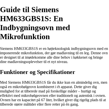
Guide til Siemens
HM633GBS1S: En
Indbygningsovn med
Mikrofunktion
Siemens HM633GBS1S er en højteknologisk indbygningsovn med en
imponerende mikrofunktion, der gør madlavning til en leg. Denne ovn
er designet til at imødekomme alle dine behov i køkkenet og bringe
dine madlavningsoplevelser til et nyt niveau.
Funktioner og Specifikationer
Med Siemens HM633GBS1S får du ikke kun en almindelig ovn, men
også en mikrobølgeovn kombineret i ét apparat. Dette giver dig
mulighed for at tilberede mad på forskellige måder – hurtigt og
effektivt med mikrobølgeovnen eller traditionelt og autentisk i ovnen.
Ovnen har en kapacitet på 67 liter, hvilket giver dig rigelig plads til at
tilberede større måltider eller flere retter på én gang.