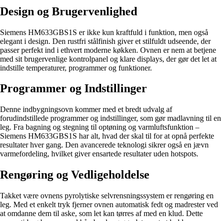
Design og Brugervenlighed
Siemens HM633GBS1S er ikke kun kraftfuld i funktion, men også
elegant i design. Den rustfri stålfinish giver et stilfuldt udseende, der
passer perfekt ind i ethvert moderne køkken. Ovnen er nem at betjene
med sit brugervenlige kontrolpanel og klare displays, der gør det let at
indstille temperaturer, programmer og funktioner.
Programmer og Indstillinger
Denne indbygningsovn kommer med et bredt udvalg af
forudindstillede programmer og indstillinger, som gør madlavning til en
leg. Fra bagning og stegning til optøning og varmluftsfunktion –
Siemens HM633GBS1S har alt, hvad der skal til for at opnå perfekte
resultater hver gang. Den avancerede teknologi sikrer også en jævn
varmefordeling, hvilket giver ensartede resultater uden hotspots.
Rengøring og Vedligeholdelse
Takket være ovnens pyrolytiske selvrensningssystem er rengøring en
leg. Med et enkelt tryk fjerner ovnen automatisk fedt og madrester ved
at omdanne dem til aske, som let kan tørres af med en klud. Dette