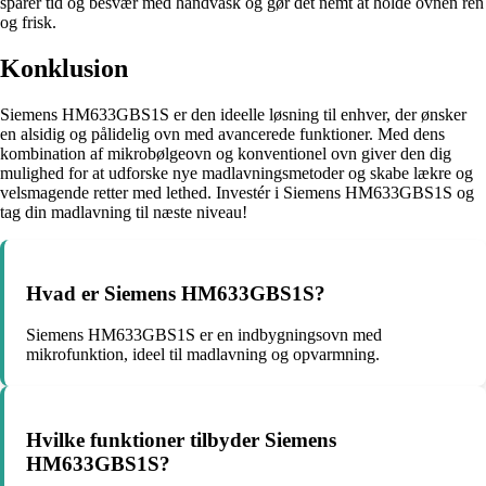
sparer tid og besvær med håndvask og gør det nemt at holde ovnen ren
og frisk.
Konklusion
Siemens HM633GBS1S er den ideelle løsning til enhver, der ønsker
en alsidig og pålidelig ovn med avancerede funktioner. Med dens
kombination af mikrobølgeovn og konventionel ovn giver den dig
mulighed for at udforske nye madlavningsmetoder og skabe lækre og
velsmagende retter med lethed. Investér i Siemens HM633GBS1S og
tag din madlavning til næste niveau!
Hvad er Siemens HM633GBS1S?
Siemens HM633GBS1S er en indbygningsovn med
mikrofunktion, ideel til madlavning og opvarmning.
Hvilke funktioner tilbyder Siemens
HM633GBS1S?