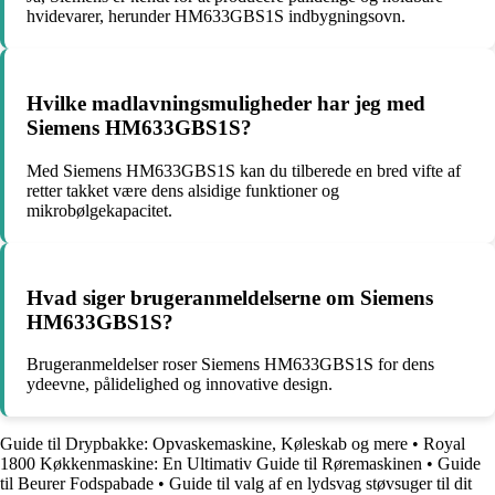
hvidevarer, herunder HM633GBS1S indbygningsovn.
Hvilke madlavningsmuligheder har jeg med
Siemens HM633GBS1S?
Med Siemens HM633GBS1S kan du tilberede en bred vifte af
retter takket være dens alsidige funktioner og
mikrobølgekapacitet.
Hvad siger brugeranmeldelserne om Siemens
HM633GBS1S?
Brugeranmeldelser roser Siemens HM633GBS1S for dens
ydeevne, pålidelighed og innovative design.
Guide til Drypbakke: Opvaskemaskine, Køleskab og mere
•
Royal
1800 Køkkenmaskine: En Ultimativ Guide til Røremaskinen
•
Guide
til Beurer Fodspabade
•
Guide til valg af en lydsvag støvsuger til dit