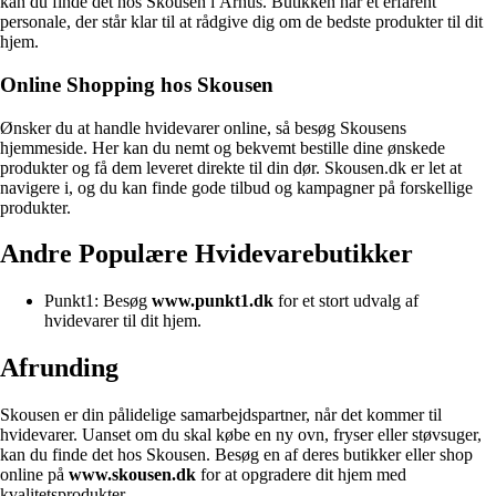
kan du finde det hos Skousen i Århus. Butikken har et erfarent
personale, der står klar til at rådgive dig om de bedste produkter til dit
hjem.
Online Shopping hos Skousen
Ønsker du at handle hvidevarer online, så besøg Skousens
hjemmeside. Her kan du nemt og bekvemt bestille dine ønskede
produkter og få dem leveret direkte til din dør. Skousen.dk er let at
navigere i, og du kan finde gode tilbud og kampagner på forskellige
produkter.
Andre Populære Hvidevarebutikker
Punkt1: Besøg
www.punkt1.dk
for et stort udvalg af
hvidevarer til dit hjem.
Afrunding
Skousen er din pålidelige samarbejdspartner, når det kommer til
hvidevarer. Uanset om du skal købe en ny ovn, fryser eller støvsuger,
kan du finde det hos Skousen. Besøg en af deres butikker eller shop
online på
www.skousen.dk
for at opgradere dit hjem med
kvalitetsprodukter.