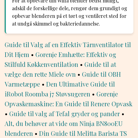
For at opbevare din Wilfa blender bedst muligt,
adskil de forskellige dele, rengør dem grundigt og
opbevar blenderen på et tørt og ventileret sted for
at undgå skimmel og bakteriedannelse.
Guide til Valg af en Effektiv Tårnventilator til
Dit Hjem
•
Gorenje Emhætte: Effektiv og
Stilfuld Køkkenventilation
•
Guide til at
vælge den rette Miele ovn
•
Guide til OBH
Varmetæppe
•
Den Ultimative Guide til
iRobot Roomba j7 Støvsugeren
•
Gorenje
Opvaskemaskine: En Guide til Renere Opvask
•
Guide til valg af Tefal gryder og pander
•
Alt, du behøver at vide om Ninja BN800EU
blenderen
•
Din Guide til Melitta Barista TS