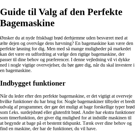
Guide til Valg af den Perfekte
Bagemaskine
Ønsker du at nyde friskbagt brød derhjemme uden besværet med at
ælte dejen og overvåge dens hævning? En bagemaskine kan være den
perfekte løsning for dig. Men med så mange muligheder på markedet
kan det være en udfordring at vælge den rigtige bagemaskine, der
passer til dine behov og præferencer. I denne vejledning vil vi dykke
ned i nogle vigtige overvejelser, du bør gøre dig, når du skal investere i
en bagemaskine.
Indbygget funktioner
Når du leder efter den perfekte bagemaskine, er det vigtigt at overveje
hvilke funktioner du har brug for. Nogle bagemaskiner tilbyder et bredt
udvalg af programmer, der gør det muligt at bage forskellige typer brød
som f.eks. surdejsbrød eller glutenfrit brød. Andre har ekstra funktioner
som timerfunktion, der giver dig mulighed for at indstille maskinen til
at begynde at bage på et bestemt tidspunkt. Tænk over dine behov og
find en maskine, der har de funktioner, du vil have.