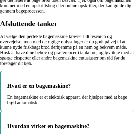
gør det lettere at bage brød uden besvær. Tjek også om bagemaskinen
kommer med en opskriftsbog eller online opskrifter, der kan guide dig
gennem bageprocessen.
Afsluttende tanker
At vælge den perfekte bagemaskine kræver lidt research og
overvejelse, men med de rigtige oplysninger er du godt på vej til at
kunne nyde friskbagt brød derhjemme på en nem og bekvem måde.
Husk at have dine behov og præferencer i tankerne, og tøv ikke med at
spørge eksperter eller andre bagemaskine entusiaster om råd før du
foretager dit køb.
Hvad er en bagemaskine?
En bagemaskine er et elektrisk apparat, der hjælper med at bage
brød automatisk.
Hvordan virker en bagemaskine?