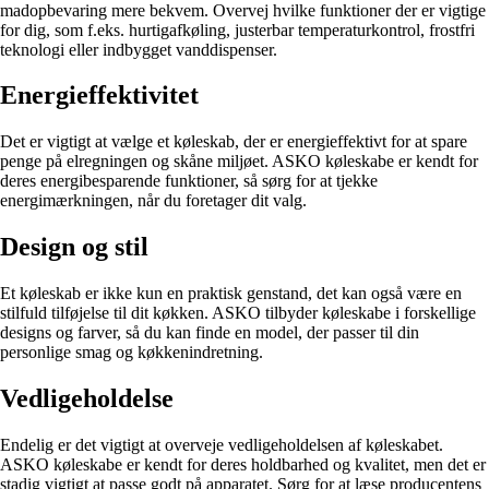
madopbevaring mere bekvem. Overvej hvilke funktioner der er vigtige
for dig, som f.eks. hurtigafkøling, justerbar temperaturkontrol, frostfri
teknologi eller indbygget vanddispenser.
Energieffektivitet
Det er vigtigt at vælge et køleskab, der er energieffektivt for at spare
penge på elregningen og skåne miljøet. ASKO køleskabe er kendt for
deres energibesparende funktioner, så sørg for at tjekke
energimærkningen, når du foretager dit valg.
Design og stil
Et køleskab er ikke kun en praktisk genstand, det kan også være en
stilfuld tilføjelse til dit køkken. ASKO tilbyder køleskabe i forskellige
designs og farver, så du kan finde en model, der passer til din
personlige smag og køkkenindretning.
Vedligeholdelse
Endelig er det vigtigt at overveje vedligeholdelsen af køleskabet.
ASKO køleskabe er kendt for deres holdbarhed og kvalitet, men det er
stadig vigtigt at passe godt på apparatet. Sørg for at læse producentens