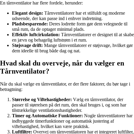
En tårnventilator har flere fordele, herunder:
Elegant design:
Tårnventilatorer har et stilfuldt og moderne
udseende, der kan passe ind i enhver indretning.
Pladsbesparende:
Deres lodrette form gør dem velegnede til
små rum, da de optager minimal plads.
Effektiv luftcirkulation:
Tårnventilatorer er designet til at skabe
en jævn og behagelig luftstrøm i et rum.
Støjsvage drift:
Mange tårnventilatorer er støjsvage, hvilket gør
dem ideelle til brug både dag og nat.
Hvad skal du overveje, når du vælger en
Tårnventilator?
Når du skal vælge en tårnventilator, er der flere faktorer, du bør tage i
betragtning:
Størrelse og Viftehastigheder:
Vælg en tårnventilator, der
passer til størrelsen på det rum, den skal bruges i, og som har
tilstrækkelige ventilationshastigheder.
Timer og Automatiske Funktioner:
Nogle tårnventilatorer har
indbyggede timerfunktioner og automatisk justering af
viftehastighed, hvilket kan være praktisk.
Luftfiltre:
Overvej om tårnventilatoren har et integreret luftfilter,