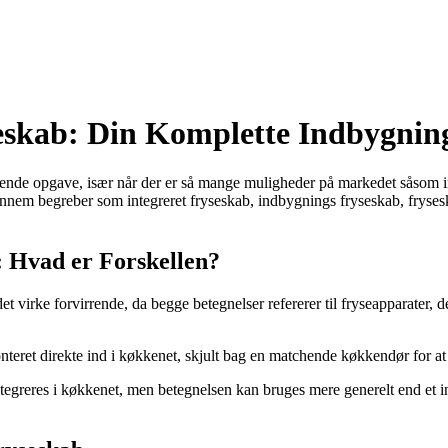
yseskab: Din Komplette Indbygnin
drende opgave, især når der er så mange muligheder på markedet såsom ind
nnem begreber som integreret fryseskab, indbygnings fryseskab, fryseska
: Hvad er Forskellen?
t virke forvirrende, da begge betegnelser refererer til fryseapparater, d
monteret direkte ind i køkkenet, skjult bag en matchende køkkendør for at
ntegreres i køkkenet, men betegnelsen kan bruges mere generelt end et 