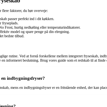
ryseskab
 flere faktorer, du bør overveje:
eskab passer perfekt ind i dit køkken.
r fryseplads.
 Frost, hurtig nedkøling eller temperaturindikatorer.
fektiv model og spare penge på din elregning.
et bedste tilbud.
daglige rutine. Ved at forstå forskellene mellem integreret fryseskab, in
e en informeret beslutning. Brug vores guide som et redskab til at finde d
g en indbygningsfryser?
kenskab, mens en indbygningsfryser er en fritstående enhed, der kan pla
nløsning?