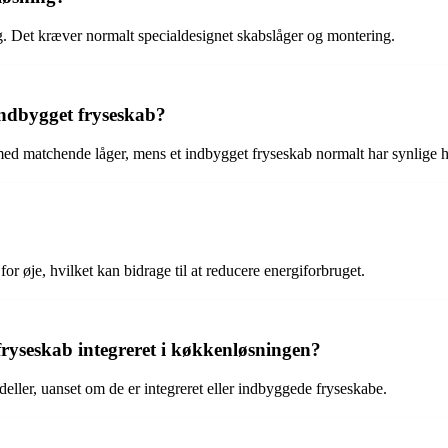
g. Det kræver normalt specialdesignet skabslåger og montering.
 indbygget fryseskab?
net med matchende låger, mens et indbygget fryseskab normalt har synlig
or øje, hvilket kan bidrage til at reducere energiforbruget.
ryseskab integreret i køkkenløsningen?
ller, uanset om de er integreret eller indbyggede fryseskabe.