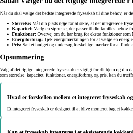
Sådan Vælger du det Rigtige Integrerede F
Når du skal vælge det bedste integrerede fryseskab til dine behov, er der
Størrelse:
Mål din plads nøje for at sikre, at det integrerede frys
Kapacitet:
Vælg en størrelse, der passer til din families behov fo
Funktioner:
Overvej om du har brug for ekstra funktioner som No
Energiforbrug:
Tjek energimærkningen for at vælge en energief
Pris:
Sæt et budget og undersøg forskellige mærker for at finde d
Opsummering
Valg af det rigtige integrerede fryseskab er vigtigt for dit hjem og din 
som størrelse, kapacitet, funktioner, energiforbrug og pris, kan du træff
Hvad er forskellen mellem et integreret fryseskab o
Et integreret fryseskab er designet til at blive monteret bag et køk
Kan et fryseskab integreres i et eksisterende køkke