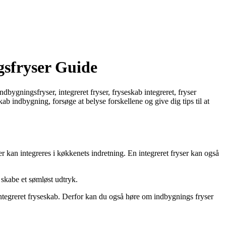
gsfryser Guide
bygningsfryser, integreret fryser, fryseskab integreret, fryser
b indbygning, forsøge at belyse forskellene og give dig tips til at
er kan integreres i køkkenets indretning. En integreret fryser kan også
 skabe et sømløst udtryk.
integreret fryseskab. Derfor kan du også høre om indbygnings fryser