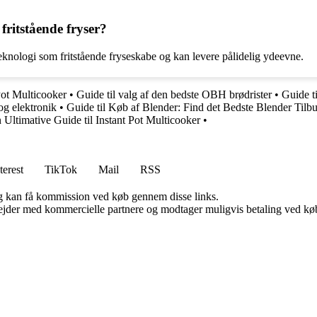
 fritstående fryser?
knologi som fritstående fryseskabe og kan levere pålidelig ydeevne.
Pot Multicooker
•
Guide til valg af den bedste OBH brødrister
•
Guide t
og elektronik
•
Guide til Køb af Blender: Find det Bedste Blender Tilb
 Ultimative Guide til Instant Pot Multicooker
•
terest
TikTok
Mail
RSS
, og kan få kommission ved køb gennem disse links.
jder med kommercielle partnere og modtager muligvis betaling ved køb.