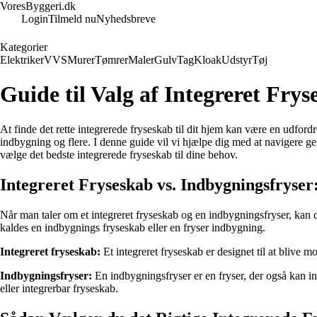
VoresByggeri.dk
Login
Tilmeld nu
Nyhedsbreve
Kategorier
Elektriker
VVS
Murer
Tømrer
Maler
Gulv
Tag
Kloak
Udstyr
Tøj
Guide til Valg af Integreret Fr
At finde det rette integrerede fryseskab til dit hjem kan være en udfor
indbygning og flere. I denne guide vil vi hjælpe dig med at navigere ge
vælge det bedste integrerede fryseskab til dine behov.
Integreret Fryseskab vs. Indbygningsfryser
Når man taler om et integreret fryseskab og en indbygningsfryser, kan de
kaldes en indbygnings fryseskab eller en fryser indbygning.
Integreret fryseskab:
Et integreret fryseskab er designet til at blive 
Indbygningsfryser:
En indbygningsfryser er en fryser, der også kan i
eller integrerbar fryseskab.