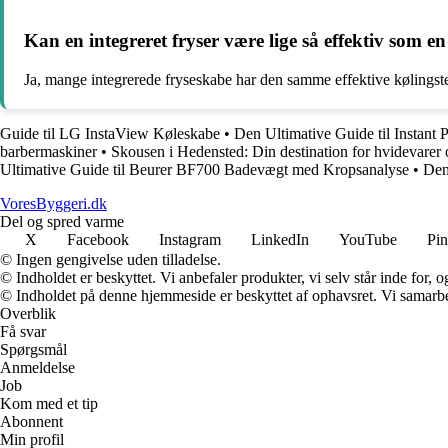
Kan en integreret fryser være lige så effektiv som en
Ja, mange integrerede fryseskabe har den samme effektive kølingste
Guide til LG InstaView Køleskabe
•
Den Ultimative Guide til Instant 
barbermaskiner
•
Skousen i Hedensted: Din destination for hvidevarer 
Ultimative Guide til Beurer BF700 Badevægt med Kropsanalyse
•
Den
VoresByggeri.dk
Del og spred varme
X
Facebook
Instagram
LinkedIn
YouTube
Pin
© Ingen gengivelse uden tilladelse.
© Indholdet er beskyttet. Vi anbefaler produkter, vi selv står inde for
© Indholdet på denne hjemmeside er beskyttet af ophavsret. Vi samarbe
Overblik
Få svar
Spørgsmål
Anmeldelse
Job
Kom med et tip
Abonnent
Min profil