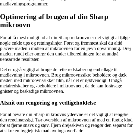
madlavningsprogrammer.
Optimering af brugen af din Sharp
mikroovn
For at få mest muligt ud af din Sharp mikroovn er det vigtigt at følge
nogle enkle tips og retningslinjer. Først og fremmest skal du altid
placere maden i midten af mikroovnen for en jævn opvarmning. Drej
maden rundt eller omrør den under tilberedningen for at undgå
uensartede resultater.
Det er også vigtigt at bruge de rette redskaber og emballage til
madlavning i mikroovnen. Brug mikroovnssikre beholdere og dæk
maden med mikroovnssikker film, når det er nødvendigt. Undgå
metalredskaber og -beholdere i mikroovnen, da de kan forårsage
gnister og beskadige mikroovnen.
Afsnit om rengøring og vedligeholdelse
For at bevare din Sharp mikroovns ydeevne er det vigtigt at rengøre
den regelmæssigt. Tør oversiden af mikroovnen af med en fugtig klud
for at fjerne snavs og støv. Fjern drejeskiven og rengør den separat for
at sikre en hygiejnisk madlavningsoverflade.