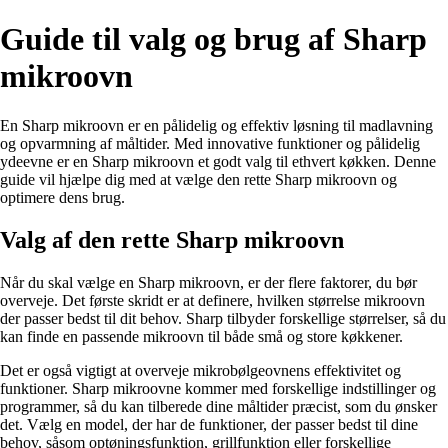
Guide til valg og brug af Sharp
mikroovn
En Sharp mikroovn er en pålidelig og effektiv løsning til madlavning
og opvarmning af måltider. Med innovative funktioner og pålidelig
ydeevne er en Sharp mikroovn et godt valg til ethvert køkken. Denne
guide vil hjælpe dig med at vælge den rette Sharp mikroovn og
optimere dens brug.
Valg af den rette Sharp mikroovn
Når du skal vælge en Sharp mikroovn, er der flere faktorer, du bør
overveje. Det første skridt er at definere, hvilken størrelse mikroovn
der passer bedst til dit behov. Sharp tilbyder forskellige størrelser, så du
kan finde en passende mikroovn til både små og store køkkener.
Det er også vigtigt at overveje mikrobølgeovnens effektivitet og
funktioner. Sharp mikroovne kommer med forskellige indstillinger og
programmer, så du kan tilberede dine måltider præcist, som du ønsker
det. Vælg en model, der har de funktioner, der passer bedst til dine
behov, såsom optøningsfunktion, grillfunktion eller forskellige