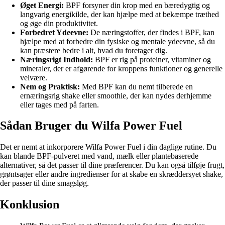
Øget Energi:
BPF forsyner din krop med en bæredygtig og
langvarig energikilde, der kan hjælpe med at bekæmpe træthed
og øge din produktivitet.
Forbedret Ydeevne:
De næringstoffer, der findes i BPF, kan
hjælpe med at forbedre din fysiske og mentale ydeevne, så du
kan præstere bedre i alt, hvad du foretager dig.
Næringsrigt Indhold:
BPF er rig på proteiner, vitaminer og
mineraler, der er afgørende for kroppens funktioner og generelle
velvære.
Nem og Praktisk:
Med BPF kan du nemt tilberede en
ernæringsrig shake eller smoothie, der kan nydes derhjemme
eller tages med på farten.
Sådan Bruger du Wilfa Power Fuel
Det er nemt at inkorporere Wilfa Power Fuel i din daglige rutine. Du
kan blande BPF-pulveret med vand, mælk eller plantebaserede
alternativer, så det passer til dine præferencer. Du kan også tilføje frugt,
grøntsager eller andre ingredienser for at skabe en skræddersyet shake,
der passer til dine smagsløg.
Konklusion