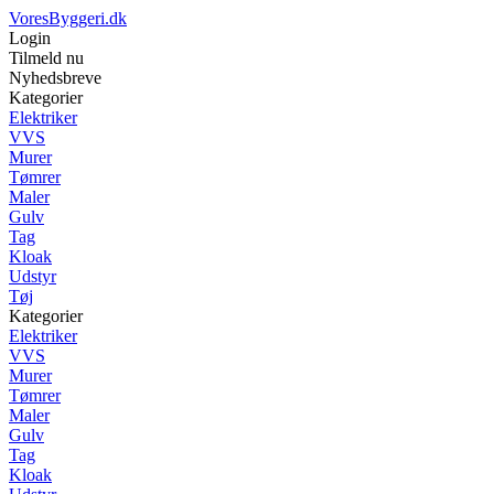
VoresByggeri.dk
Login
Tilmeld nu
Nyhedsbreve
Kategorier
Elektriker
VVS
Murer
Tømrer
Maler
Gulv
Tag
Kloak
Udstyr
Tøj
Kategorier
Elektriker
VVS
Murer
Tømrer
Maler
Gulv
Tag
Kloak