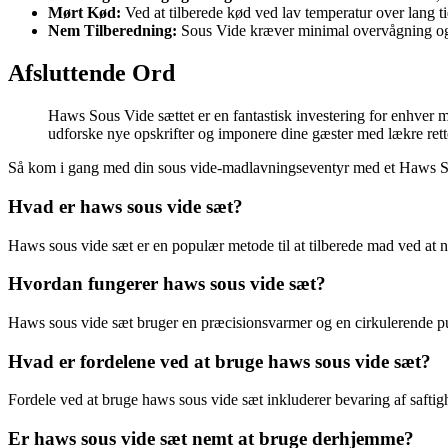
Mørt Kød:
Ved at tilberede kød ved lav temperatur over lang ti
Nem Tilberedning:
Sous Vide kræver minimal overvågning og gi
Afsluttende Ord
Haws Sous Vide sættet er en fantastisk investering for enhver m
udforske nye opskrifter og imponere dine gæster med lækre rett
Så kom i gang med din sous vide-madlavningseventyr med et Haws So
Hvad er haws sous vide sæt?
Haws sous vide sæt er en populær metode til at tilberede mad ved at
Hvordan fungerer haws sous vide sæt?
Haws sous vide sæt bruger en præcisionsvarmer og en cirkulerende pump
Hvad er fordelene ved at bruge haws sous vide sæt?
Fordele ved at bruge haws sous vide sæt inkluderer bevaring af saft
Er haws sous vide sæt nemt at bruge derhjemme?