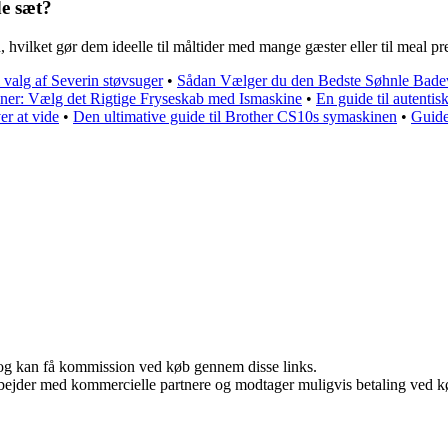
e sæt?
, hvilket gør dem ideelle til måltider med mange gæster eller til meal pr
l valg af Severin støvsuger
•
Sådan Vælger du den Bedste Søhnle Badev
oner: Vælg det Rigtige Fryseskab med Ismaskine
•
En guide til autenti
er at vide
•
Den ultimative guide til Brother CS10s symaskinen
•
Guide 
r, og kan få kommission ved køb gennem disse links.
bejder med kommercielle partnere og modtager muligvis betaling ved kø