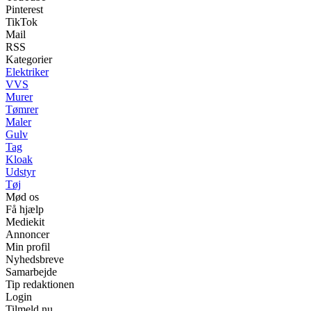
Pinterest
TikTok
Mail
RSS
Kategorier
Elektriker
VVS
Murer
Tømrer
Maler
Gulv
Tag
Kloak
Udstyr
Tøj
Mød os
Få hjælp
Mediekit
Annoncer
Min profil
Nyhedsbreve
Samarbejde
Tip redaktionen
Login
Tilmeld nu