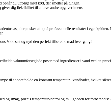
d opnår du utroligt mørt kød, der smelter på tungen.
ver dig fleksibilitet til at lave andre opgaver imens.
adentusiast, der ønsker at opnå professionelle resultater i eget køkken
er.
us Vide sæt og nyd den perfekt tilberedte mad hver gang!
 nedfælde vakuumforseglede poser med ingredienser i vand ved en præci
e til at opretholde en konstant temperatur i vandbadet, hvilket sikrer 
ighed og smag, præcis temperaturkontrol og muligheden for forberedelse