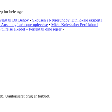
ep for hele ugen.
ægt til Dit Behov
•
Skousen i Nørresundby: Din lokale ekspert i
sk Austin og barbeque oplevelse
•
Miele Køleskabe: Perfektion i
til rejse elkedel – Perfekt til dine rejser
•
b. Uautoriseret brug er forbudt.