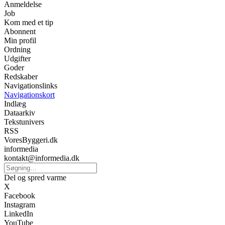
Anmeldelse
Job
Kom med et tip
Abonnent
Min profil
Ordning
Udgifter
Goder
Redskaber
Navigationslinks
Navigationskort
Indlæg
Dataarkiv
Tekstunivers
RSS
VoresByggeri.dk
informedia
kontakt@informedia.dk
Del og spred varme
X
Facebook
Instagram
LinkedIn
YouTube