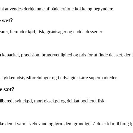
 nemt anvendes derhjemme af både erfarne kokke og begyndere.
e sæt?
varer, herunder kød, fisk, grøntsager og endda desserter.
pacitet, præcision, brugervenlighed og pris for at finde det sæt, der b
 køkkenudstyrsforretninger og i udvalgte større supermarkeder.
de sæt?
tilberedt svinekød, mørt oksekød og delikat pocheret fisk.
e dem i varmt sæbevand og tørre dem grundigt, så de er klar til brug i