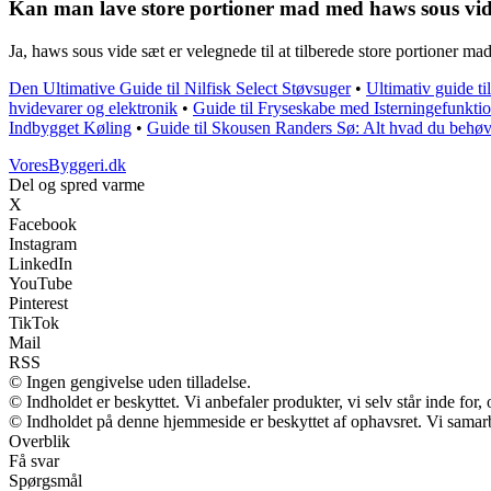
Kan man lave store portioner mad med haws sous vid
Ja, haws sous vide sæt er velegnede til at tilberede store portioner mad
Den Ultimative Guide til Nilfisk Select Støvsuger
•
Ultimativ guide ti
hvidevarer og elektronik
•
Guide til Fryseskabe med Isterningefunkti
Indbygget Køling
•
Guide til Skousen Randers Sø: Alt hvad du behøv
VoresByggeri.dk
Del og spred varme
X
Facebook
Instagram
LinkedIn
YouTube
Pinterest
TikTok
Mail
RSS
© Ingen gengivelse uden tilladelse.
© Indholdet er beskyttet. Vi anbefaler produkter, vi selv står inde fo
© Indholdet på denne hjemmeside er beskyttet af ophavsret. Vi samar
Overblik
Få svar
Spørgsmål