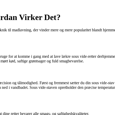
rdan Virker Det?
nik til madlavning, der vinder mere og mere popularitet blandt hjemm
bruge for at komme i gang med at lave lækre sous vide-retter derhjemme.
 mørt kød, saftige grøntsager og fuld smagbevarelse.
ision og tålmodighed. Først og fremmest sætter du din sous vide-stav 
ned i vandbadet. Sous vide-staven opretholder den præcise temperatur g
 dine retter bevarer alle smags- og saftighedskvaliteter.