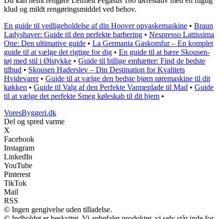
Du kan nemt rengøre Leifheit Pegasus 180 tørrestativ med en fugtig
klud og mildt rengøringsmiddel ved behov.
En guide til vedligeholdelse af din Hoover opvaskemaskine
•
Braun
Ladyshaver: Guide til den perfekte barbering
•
Nespresso Lattissima
One: Den ultimative guide
•
La Germania Gaskomfur – En komplet
guide til at vælge det rigtige for dig
•
En guide til at bære Skousen-
tøj med stil i Ølstykke
•
Guide til billige emhætter: Find de bedste
tilbud
•
Skousen Haderslev – Din Destination for Kvalitets
Hvidevarer
•
Guide til at vælge den bedste bjørn røremaskine til dit
køkken
•
Guide til Valg af den Perfekte Varmeplade til Mad
•
Guide
til at vælge det perfekte Smeg køleskab til dit hjem
•
VoresByggeri.dk
Del og spred varme
X
Facebook
Instagram
LinkedIn
YouTube
Pinterest
TikTok
Mail
RSS
© Ingen gengivelse uden tilladelse.
© Indholdet er beskyttet. Vi anbefaler produkter, vi selv står inde for,