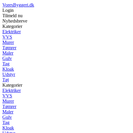
VoresByggeri.dk
Login
Tilmeld nu
Nyhedsbreve
Kategorier
Elektriker
VVS
Murer
Tømrer
Maler
Gulv
Tag
Kloak
Udstyr
Tøj
Kategorier
Elektriker
VVS
Murer
Tømrer
Maler
Gulv
Tag
Kloak