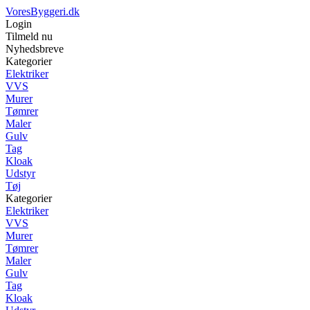
VoresByggeri.dk
Login
Tilmeld nu
Nyhedsbreve
Kategorier
Elektriker
VVS
Murer
Tømrer
Maler
Gulv
Tag
Kloak
Udstyr
Tøj
Kategorier
Elektriker
VVS
Murer
Tømrer
Maler
Gulv
Tag
Kloak