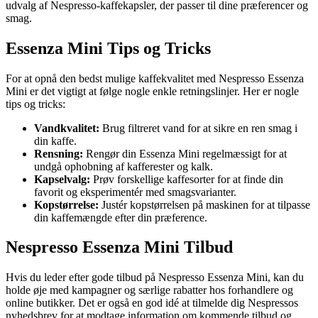
udvalg af Nespresso-kaffekapsler, der passer til dine præferencer og
smag.
Essenza Mini Tips og Tricks
For at opnå den bedst mulige kaffekvalitet med Nespresso Essenza
Mini er det vigtigt at følge nogle enkle retningslinjer. Her er nogle
tips og tricks:
Vandkvalitet:
Brug filtreret vand for at sikre en ren smag i
din kaffe.
Rensning:
Rengør din Essenza Mini regelmæssigt for at
undgå ophobning af kafferester og kalk.
Kapselvalg:
Prøv forskellige kaffesorter for at finde din
favorit og eksperimentér med smagsvarianter.
Kopstørrelse:
Justér kopstørrelsen på maskinen for at tilpasse
din kaffemængde efter din præference.
Nespresso Essenza Mini Tilbud
Hvis du leder efter gode tilbud på Nespresso Essenza Mini, kan du
holde øje med kampagner og særlige rabatter hos forhandlere og
online butikker. Det er også en god idé at tilmelde dig Nespressos
nyhedsbrev for at modtage information om kommende tilbud og