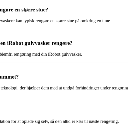
ngøre en større stue?
vvaskere kan typisk rengøre en større stue på omkring en time.
 en iRobot gulvvasker rengøre?
roblemfri rengøring med din iRobot gulvvasker.
 rummet?
g teknologi, der hjælper dem med at undgå forhindringer under rengørin
ion for at oplade sig selv, så den altid er klar til næste rengøring.