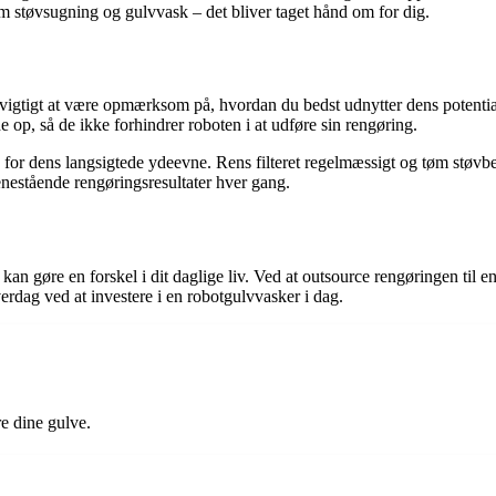
støvsugning og gulvvask – det bliver taget hånd om for dig.
 vigtigt at være opmærksom på, hvordan du bedst udnytter dens potenti
 op, så de ikke forhindrer roboten i at udføre sin rengøring.
or dens langsigtede ydeevne. Rens filteret regelmæssigt og tøm støvbeho
 enestående rengøringsresultater hver gang.
n gøre en forskel i dit daglige liv. Ved at outsource rengøringen til e
erdag ved at investere i en robotgulvvasker i dag.
e dine gulve.