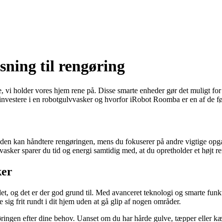
ning til rengøring
i holder vores hjem rene på. Disse smarte enheder gør det muligt for o
investere i en robotgulvvasker og hvorfor iRobot Roomba er en af de f
da den kan håndtere rengøringen, mens du fokuserer på andre vigtige opgav
vvasker sparer du tid og energi samtidig med, at du opretholder et højt r
ker
 og det er der god grund til. Med avanceret teknologi og smarte funkt
sig frit rundt i dit hjem uden at gå glip af nogen områder.
ngøringen efter dine behov. Uanset om du har hårde gulve, tæpper elle