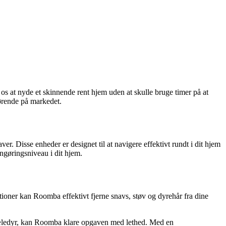
s at nyde et skinnende rent hjem uden at skulle bruge timer på at
ørende på markedet.
er. Disse enheder er designet til at navigere effektivt rundt i dit hjem
engøringsniveau i dit hjem.
ioner kan Roomba effektivt fjerne snavs, støv og dyrehår fra dine
r kæledyr, kan Roomba klare opgaven med lethed. Med en