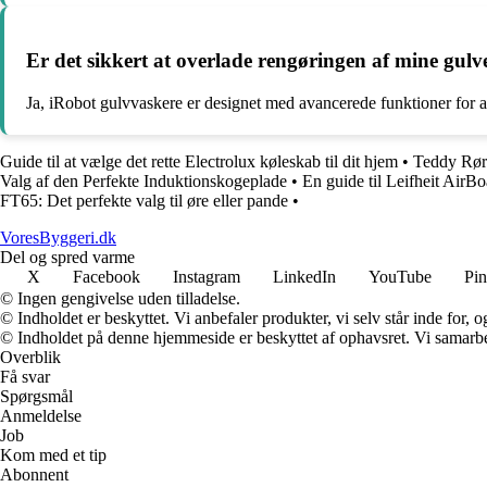
Er det sikkert at overlade rengøringen af mine gulv
Ja, iRobot gulvvaskere er designet med avancerede funktioner for a
Guide til at vælge det rette Electrolux køleskab til dit hjem
•
Teddy Rør
Valg af den Perfekte Induktionskogeplade
•
En guide til Leifheit AirB
FT65: Det perfekte valg til øre eller pande
•
VoresByggeri.dk
Del og spred varme
X
Facebook
Instagram
LinkedIn
YouTube
Pin
© Ingen gengivelse uden tilladelse.
© Indholdet er beskyttet. Vi anbefaler produkter, vi selv står inde for
© Indholdet på denne hjemmeside er beskyttet af ophavsret. Vi samarbe
Overblik
Få svar
Spørgsmål
Anmeldelse
Job
Kom med et tip
Abonnent