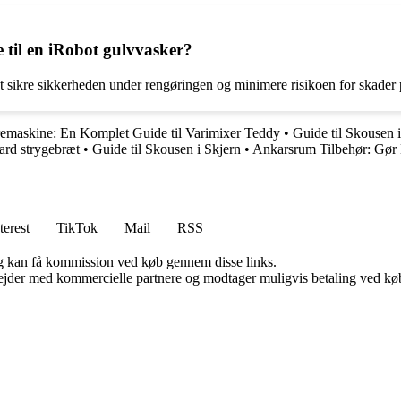
e til en iRobot gulvvasker?
t sikre sikkerheden under rengøringen og minimere risikoen for skader
emaskine: En Komplet Guide til Varimixer Teddy
•
Guide til Skousen 
oard strygebræt
•
Guide til Skousen i Skjern
•
Ankarsrum Tilbehør: Gør
terest
TikTok
Mail
RSS
, og kan få kommission ved køb gennem disse links.
jder med kommercielle partnere og modtager muligvis betaling ved køb.