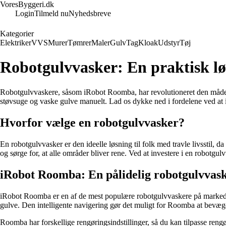
VoresByggeri.dk
Login
Tilmeld nu
Nyhedsbreve
Kategorier
Elektriker
VVS
Murer
Tømrer
Maler
Gulv
Tag
Kloak
Udstyr
Tøj
Robotgulvvasker: En praktisk løs
Robotgulvvaskere, såsom iRobot Roomba, har revolutioneret den måde, v
støvsuge og vaske gulve manuelt. Lad os dykke ned i fordelene ved at 
Hvorfor vælge en robotgulvvasker?
En robotgulvvasker er den ideelle løsning til folk med travle livsstil, 
og sørge for, at alle områder bliver rene. Ved at investere i en robotgul
iRobot Roomba: En pålidelig robotgulvvas
iRobot Roomba er en af de mest populære robotgulvvaskere på markedet,
gulve. Den intelligente navigering gør det muligt for Roomba at bevæge 
Roomba har forskellige rengøringsindstillinger, så du kan tilpasse re