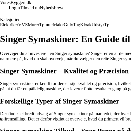
VoresByggeri.dk
Login
Tilmeld nu
Nyhedsbreve
Kategorier
Elektriker
VVS
Murer
Tømrer
Maler
Gulv
Tag
Kloak
Udstyr
Tøj
Singer Symaskiner: En Guide til
Overvejer du at investere i en Singer symaskine? Singer er en af de mes
nærmere på, hvad du skal overveje, når du vælger den rette Singer syma
Singer Symaskiner – Kvalitet og Præcision
Singer symaskiner er kendt for deres høje kvalitet og præcision, hvilke
på, at du får en pålidelig maskine, der leverer flotte resultater gang på 
Forskellige Typer af Singer Symaskiner
Der findes et bredt udvalg af Singer symaskiner på markedet, der hver i
tøjfremstilling. Det er derfor vigtigt at overveje, hvad du primært vil bru