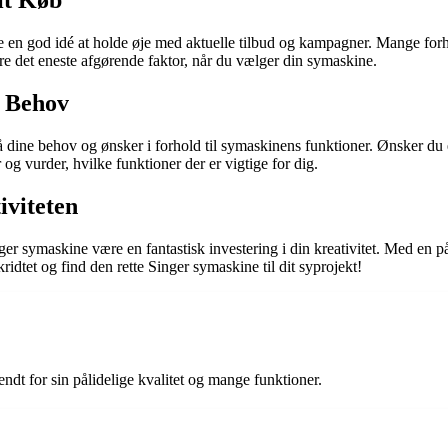
it Køb
 en god idé at holde øje med aktuelle tilbud og kampagner. Mange forha
e det eneste afgørende faktor, når du vælger din symaskine.
e Behov
 på dine behov og ønsker i forhold til symaskinens funktioner. Ønsker
g vurder, hvilke funktioner der er vigtige for dig.
iviteten
ger symaskine være en fantastisk investering i din kreativitet. Med en 
ridtet og find den rette Singer symaskine til dit syprojekt!
dt for sin pålidelige kvalitet og mange funktioner.