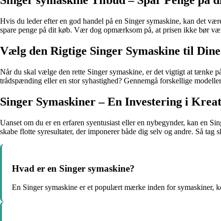
Singer symaskine Tilbud – Spar Penge på d
Hvis du leder efter en god handel på en Singer symaskine, kan det være
spare penge på dit køb. Vær dog opmærksom på, at prisen ikke bør vær
Vælg den Rigtige Singer Symaskine til Din
Når du skal vælge den rette Singer symaskine, er det vigtigt at tænke
trådspænding eller en stor syhastighed? Gennemgå forskellige modeller o
Singer Symaskiner – En Investering i Kreat
Uanset om du er en erfaren syentusiast eller en nybegynder, kan en Sin
skabe flotte syresultater, der imponerer både dig selv og andre. Så tag sk
Hvad er en Singer symaskine?
En Singer symaskine er et populært mærke inden for symaskiner, ken