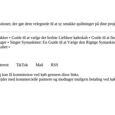
ioner, der gør dem velegnede til at sy smukke quiltninger på dine proje
akker
•
Guide til at vælge det bedste Liebherr køleskab
•
Guide til at f
uger
•
Singer Symaskiner: En Guide til at Vælge den Rigtige Symaskin
kabet
•
terest
TikTok
Mail
RSS
, og kan få kommission ved køb gennem disse links.
jder med kommercielle partnere og modtager muligvis betaling ved køb.