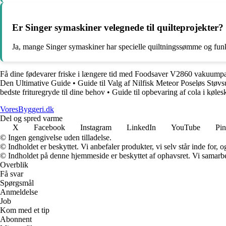
Er Singer symaskiner velegnede til quilteprojekter?
Ja, mange Singer symaskiner har specielle quiltningssømme og funkt
Få dine fødevarer friske i længere tid med Foodsaver V2860 vakuump
Den Ultimative Guide
•
Guide til Valg af Nilfisk Meteor Poseløs Støvs
bedste frituregryde til dine behov
•
Guide til opbevaring af cola i køles
VoresByggeri.dk
Del og spred varme
X
Facebook
Instagram
LinkedIn
YouTube
Pin
© Ingen gengivelse uden tilladelse.
© Indholdet er beskyttet. Vi anbefaler produkter, vi selv står inde for
© Indholdet på denne hjemmeside er beskyttet af ophavsret. Vi samarbe
Overblik
Få svar
Spørgsmål
Anmeldelse
Job
Kom med et tip
Abonnent