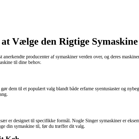
 at Vælge den Rigtige Symaskine
t anerkendte producenter af symaskiner verden over, og deres maskiner e
skine til dine behov.
t gør dem til et populært valg blandt både erfarne syentusiaster og nyb
gang.
sær er designet til specifikke formål. Nogle Singer symaskiner er eksemp
ge din symaskine til, før du træffer dit valg.