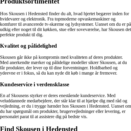
Produktsortimentet
Hos Skousen i Hedensted finder du alt, hvad hjertet begærer inden for
hvidevarer og elektronik. Fra topmoderne opvaskemaskiner og
komfurer til avancerede tv-skærme og lydsystemer. Uanset om du er på
udkig efter noget til dit køkken, stue eller soveværelse, har Skousen det
perfekte produkt til dig.
Kvalitet og pålidelighed
Skousen går ikke på kompromis med kvaliteten af deres produkter.
Med anerkendte mærker og pålidelige modeller sikrer Skousen, at du
får produkter, der lever op til dine forventninger. Holdbarhed og
ydeevne er i fokus, så du kan nyde dit køb i mange år fremover.
Kundeservice i verdensklasse
En af Skousens styrker er deres enestående kundeservice. Med
veluddannede medarbejdere, der står klar til at hjælpe dig med råd og
vejledning, er du i trygge hænder hos Skousen i Hedensted. Uanset om
du har spørgsmål om produkter, brugervejledninger eller levering, er
personalet parat til at assistere dig på bedste vis.
Find Skousen i Hedensted