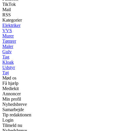
TikTok
Mail
RSS
Kategorier
Elektriker
VVS
Murer
Tømrer
Maler
Gulv
Tag
Kloak
Udstyr
Tøj
Mød os
Få hjælp
Mediekit
Annoncer
Min profil
Nyhedsbreve
Samarbejde
Tip redaktionen
Login
Tilmeld nu
Nyhedsbreve