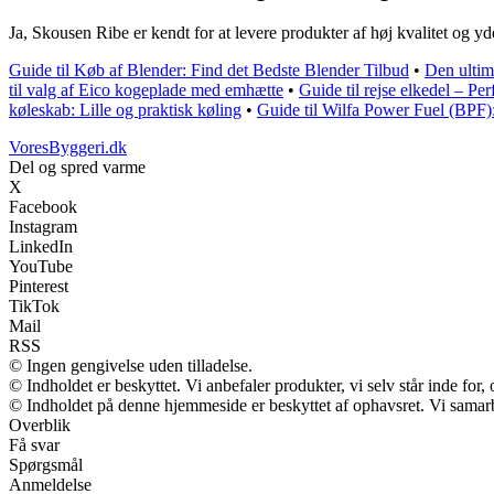
Ja, Skousen Ribe er kendt for at levere produkter af høj kvalitet og yd
Guide til Køb af Blender: Find det Bedste Blender Tilbud
•
Den ultim
til valg af Eico kogeplade med emhætte
•
Guide til rejse elkedel – Perf
køleskab: Lille og praktisk køling
•
Guide til Wilfa Power Fuel (BPF
VoresByggeri.dk
Del og spred varme
X
Facebook
Instagram
LinkedIn
YouTube
Pinterest
TikTok
Mail
RSS
© Ingen gengivelse uden tilladelse.
© Indholdet er beskyttet. Vi anbefaler produkter, vi selv står inde fo
© Indholdet på denne hjemmeside er beskyttet af ophavsret. Vi samar
Overblik
Få svar
Spørgsmål
Anmeldelse