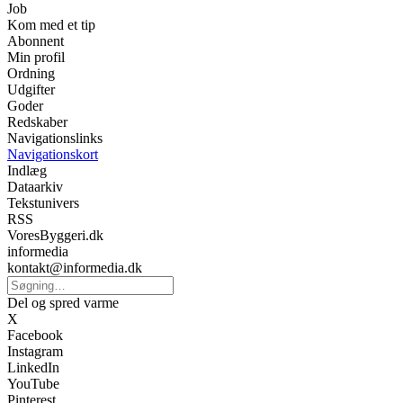
Job
Kom med et tip
Abonnent
Min profil
Ordning
Udgifter
Goder
Redskaber
Navigationslinks
Navigationskort
Indlæg
Dataarkiv
Tekstunivers
RSS
VoresByggeri.dk
informedia
kontakt@informedia.dk
Del og spred varme
X
Facebook
Instagram
LinkedIn
YouTube
Pinterest