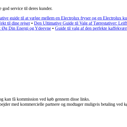
e god service til deres kunder.
ative guide til at vælge mellem en Electrolux fryser og en Electrolux 
ekt til dine rejser
•
Den Ultimative Guide til Valg af Tørrestativer: Lei
): Øg Din Energi og Ydeevne
•
Guide til valg af den perfekte kaffekvær
r, og kan få kommission ved køb gennem disse links.
bejder med kommercielle partnere og modtager muligvis betaling ved kø