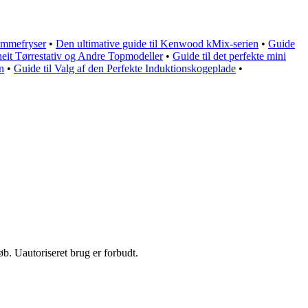
kummefryser
•
Den ultimative guide til Kenwood kMix-serien
•
Guide
fheit Tørrestativ og Andre Topmodeller
•
Guide til det perfekte mini
n
•
Guide til Valg af den Perfekte Induktionskogeplade
•
b. Uautoriseret brug er forbudt.