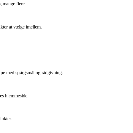
 mange flere.
ukter at vælge imellem.
jælpe med spørgsmål og rådgivning.
res hjemmeside.
dukter.