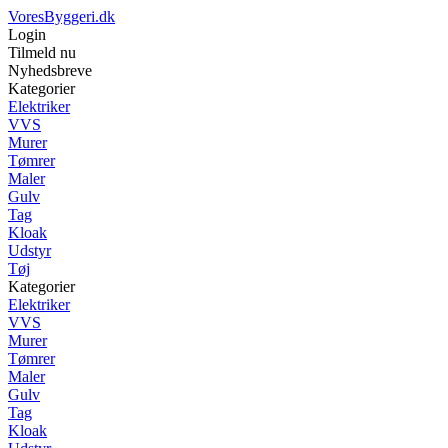
VoresByggeri.dk
Login
Tilmeld nu
Nyhedsbreve
Kategorier
Elektriker
VVS
Murer
Tømrer
Maler
Gulv
Tag
Kloak
Udstyr
Tøj
Kategorier
Elektriker
VVS
Murer
Tømrer
Maler
Gulv
Tag
Kloak