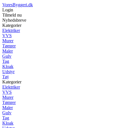
VoresByggeri.dk
Login
Tilmeld nu
Nyhedsbreve
Kategorier
Elektriker
VVS
Murer
Tømrer
Maler
Gulv
Tag
Kloak
Udstyr
Tøj
Kategorier
Elektriker
VVS
Murer
Tømrer
Maler
Gulv
Tag
Kloak