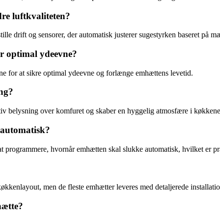
re luftkvaliteten?
lle drift og sensorer, der automatisk justerer sugestyrken baseret på 
or optimal ydeevne?
rene for at sikre optimal ydeevne og forlænge emhættens levetid.
ing?
iv belysning over komfuret og skaber en hyggelig atmosfære i køkkene
 automatisk?
t programmere, hvornår emhætten skal slukke automatisk, hvilket er pra
kkenlayout, men de fleste emhætter leveres med detaljerede installations
hætte?