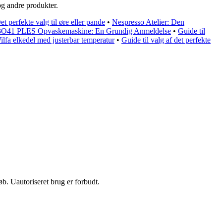
og andre produkter.
 perfekte valg til øre eller pande
•
Nespresso Atelier: Den
O41 PLES Opvaskemaskine: En Grundig Anmeldelse
•
Guide til
Wilfa elkedel med justerbar temperatur
•
Guide til valg af det perfekte
b. Uautoriseret brug er forbudt.