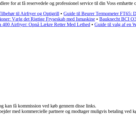
dlere for at få reservedele og professionel service til din Voss emhætte 
lbehør til Airfryer og Optigrill
•
Guide til Beurer Termometer FT65: Det
tioner: Vælg det Rigtige Fryseskab med Ismaskine
•
Bauknecht BCI O3
ja 400 Airfryer: Opnå Lækre Retter Med Lethed
•
Guide til valg af en 
r, og kan få kommission ved køb gennem disse links.
bejder med kommercielle partnere og modtager muligvis betaling ved kø