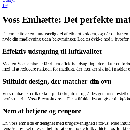
Udstyr
Tøj
Voss Emhætte: Det perfekte matc
En emhætte er en uundværlig del af ethvert køkken, og når du har en 
nyde din madlavning uden bekymringer. Lad os dykke ned i, hvorfor e
Effektiv udsugning til luftkvalitet
Med en Voss emhætte får du en effektiv udsugning, der sikrer en forbed
med til at reducere risikoen for madlugt, der trænger sig ind i møbler og
Stilfuldt design, der matcher din ovn
Voss emhætter er ikke kun praktiske, de er også designet med æstetik
perfekt til din Voss Electrolux ovn. Det stilfulde design giver dit køk
Nem at betjene og rengøre
En Voss emhætte er designet med brugervenlighed i fokus. Med intuiti
rengøre, hvilket er essentielt for at opretholde luftkvaliteten og funktio