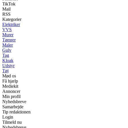
TikTok
Mail
RSS
Kategorier
Elektriker
VVS
Murer
Tømrer
Maler
Gulv
Tag
Kloak
Udstyr
Tøj
Mød os
Få hjælp
Mediekit
Annoncer
Min profil
Nyhedsbreve
Samarbejde
Tip redaktionen
Login
Tilmeld nu
Nyhedsbreve