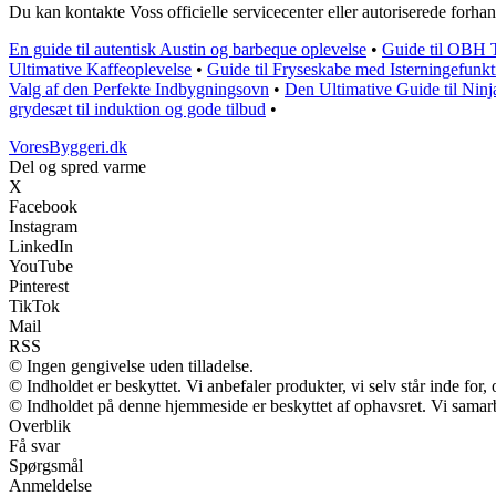
Du kan kontakte Voss officielle servicecenter eller autoriserede forhan
En guide til autentisk Austin og barbeque oplevelse
•
Guide til OBH Ti
Ultimative Kaffeoplevelse
•
Guide til Fryseskabe med Isterningefunk
Valg af den Perfekte Indbygningsovn
•
Den Ultimative Guide til Nin
grydesæt til induktion og gode tilbud
•
VoresByggeri.dk
Del og spred varme
X
Facebook
Instagram
LinkedIn
YouTube
Pinterest
TikTok
Mail
RSS
© Ingen gengivelse uden tilladelse.
© Indholdet er beskyttet. Vi anbefaler produkter, vi selv står inde fo
© Indholdet på denne hjemmeside er beskyttet af ophavsret. Vi samar
Overblik
Få svar
Spørgsmål
Anmeldelse