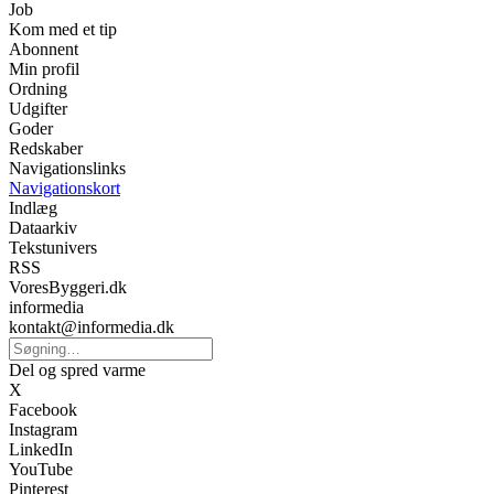
Job
Kom med et tip
Abonnent
Min profil
Ordning
Udgifter
Goder
Redskaber
Navigationslinks
Navigationskort
Indlæg
Dataarkiv
Tekstunivers
RSS
VoresByggeri.dk
informedia
kontakt@informedia.dk
Del og spred varme
X
Facebook
Instagram
LinkedIn
YouTube
Pinterest