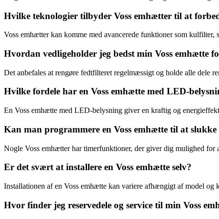
Hvilke teknologier tilbyder Voss emhætter til at forbed
Voss emhætter kan komme med avancerede funktioner som kulfilter, sti
Hvordan vedligeholder jeg bedst min Voss emhætte f
Det anbefales at rengøre fedtfilteret regelmæssigt og holde alle dele 
Hvilke fordele har en Voss emhætte med LED-belysn
En Voss emhætte med LED-belysning giver en kraftig og energieffekt
Kan man programmere en Voss emhætte til at slukke
Nogle Voss emhætter har timerfunktioner, der giver dig mulighed for a
Er det svært at installere en Voss emhætte selv?
Installationen af en Voss emhætte kan variere afhængigt af model og kø
Hvor finder jeg reservedele og service til min Voss em