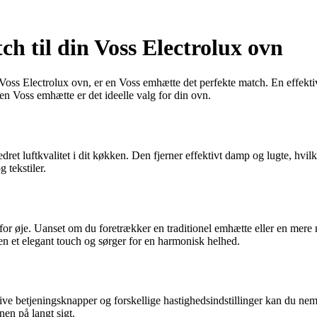
h til din Voss Electrolux ovn
Voss Electrolux ovn, er en Voss emhætte det perfekte match. En effekt
n Voss emhætte er det ideelle valg for din ovn.
ret luftkvalitet i dit køkken. Den fjerner effektivt damp og lugte, hvil
 tekstiler.
 for øje. Uanset om du foretrækker en traditionel emhætte eller en mer
ken et elegant touch og sørger for en harmonisk helhed.
ve betjeningsknapper og forskellige hastighedsindstillinger kan du ne
nen på langt sigt.