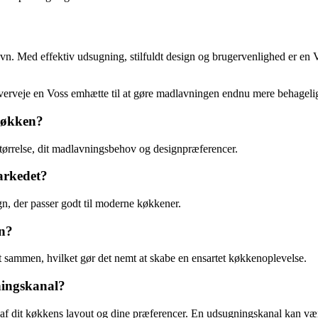
vn. Med effektiv udsugning, stilfuldt design og brugervenlighed er en Vo
overveje en Voss emhætte til at gøre madlavningen endnu mere behageli
 køkken?
størrelse, dit madlavningsbehov og designpræferencer.
arkedet?
ign, der passer godt til moderne køkkener.
vn?
t sammen, hvilket gør det nemt at skabe en ensartet køkkenoplevelse.
ningskanal?
dit køkkens layout og dine præferencer. En udsugningskanal kan være me