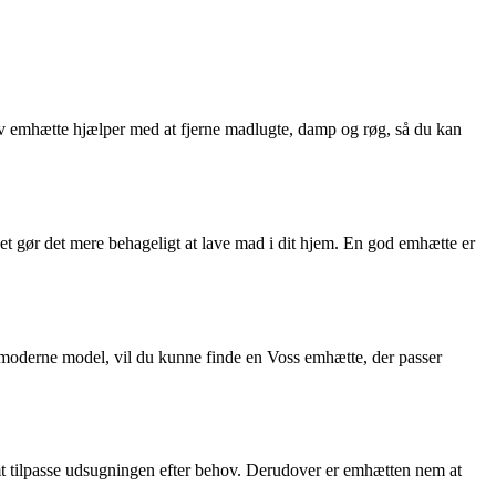
iv emhætte hjælper med at fjerne madlugte, damp og røg, så du kan
ket gør det mere behageligt at lave mad i dit hjem. En god emhætte er
e moderne model, vil du kunne finde en Voss emhætte, der passer
mt tilpasse udsugningen efter behov. Derudover er emhætten nem at