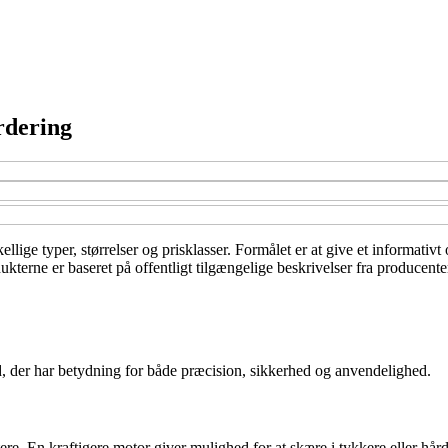
rdering
kellige typer, størrelser og prisklasser. Formålet er at give et informat
kterne er baseret på offentligt tilgængelige beskrivelser fra producente
ld, der har betydning for både præcision, sikkerhed og anvendelighed.
ere. En kraftigere motor giver mulighed for at skære i tykkere eller hår