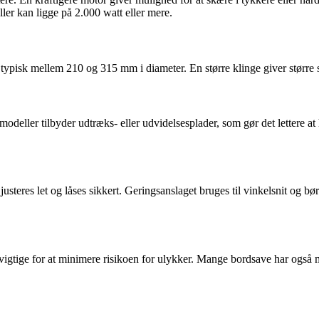
ler kan ligge på 2.000 watt eller mere.
r typisk mellem 210 og 315 mm i diameter. En større klinge giver størr
modeller tilbyder udtræks- eller udvidelsesplader, som gør det lettere at
justeres let og låses sikkert. Geringsanslaget bruges til vinkelsnit og bø
gtige for at minimere risikoen for ulykker. Mange bordsave har også mul