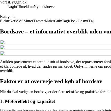
VoresByggeri.dk
Login
Tilmeld nu
Nyhedsbreve
Kategorier
Elektriker
VVS
Murer
Tømrer
Maler
Gulv
Tag
Kloak
Udstyr
Tøj
Bordsave – et informativt overblik uden vu
Artiklen præsenterer et bredt udsnit af bordsave, der repræsenterer fors
et klart billede af, hvad der findes på markedet. Oplysningerne om produ
overblik.
Faktorer at overveje ved køb af bordsav
Når du skal vælge en bordsav, er der flere tekniske og praktiske forho
1. Motoreffekt og kapacitet
Motoreffekten har stor betydning for, hvilke materialer saven kan håndt