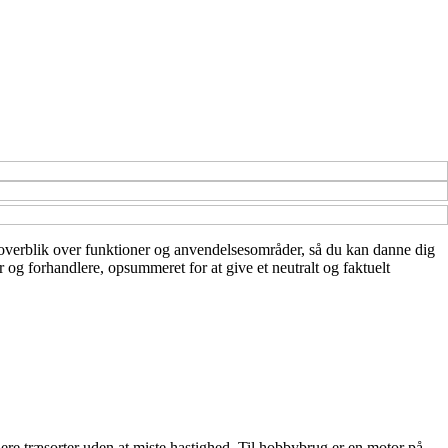
ivt overblik over funktioner og anvendelsesområder, så du kan danne dig
r og forhandlere, opsummeret for at give et neutralt og faktuelt
dere træsorter uden at miste hastighed. Til hobbybrug er en motor på