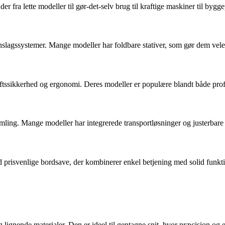
 fra lette modeller til gør-det-selv brug til kraftige maskiner til byg
slagssystemer. Mange modeller har foldbare stativer, som gør dem veleg
iftssikkerhed og ergonomi. Deres modeller er populære blandt både prof
ling. Mange modeller har integrerede transportløsninger og justerbare
prisvenlige bordsave, der kombinerer enkel betjening med solid funktiona
 lignende materialer. Den er ideel til gentagne snit, hvor præcision og e