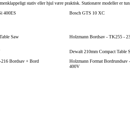
klappeligt stativ eller hjul være praktisk. Stationære modeller er tunge
i 400ES
Bosch GTS 10 XC
Table Saw
Holzmann Bordsav - TK255 - 2
J
Dewalt 210mm Compact Table 
216 Bordsav + Bord
Holzmann Format Bordrundsav 
400V