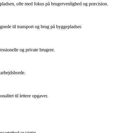
gepladsen, ofte med fokus på brugervenlighed og præcision.
nede til transport og brug på byggepladser.
essionelle og private brugere.
 arbejdsborde.
litet til lettere opgaver.
nsartethed er vigtig.