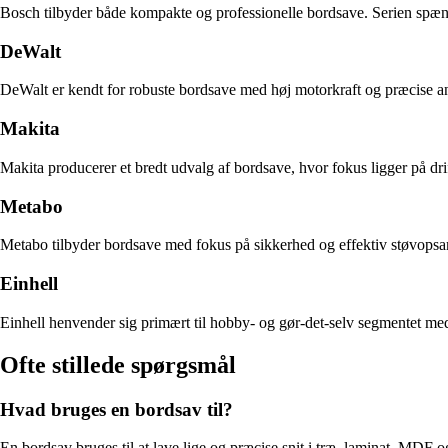
Bosch tilbyder både kompakte og professionelle bordsave. Serien spænder
DeWalt
DeWalt er kendt for robuste bordsave med høj motorkraft og præcise an
Makita
Makita producerer et bredt udvalg af bordsave, hvor fokus ligger på dr
Metabo
Metabo tilbyder bordsave med fokus på sikkerhed og effektiv støvopsam
Einhell
Einhell henvender sig primært til hobby- og gør-det-selv segmentet med 
Ofte stillede spørgsmål
Hvad bruges en bordsav til?
En bordsav bruges til at lave lige og præcise snit i træ, laminat, MDF og