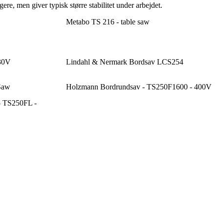
re, men giver typisk større stabilitet under arbejdet.
Metabo TS 216 - table saw
30V
Lindahl & Nermark Bordsav LCS254
Saw
Holzmann Bordrundsav - TS250F1600 - 400V
- TS250FL -