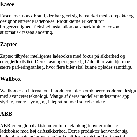
Easee
Easee er et norsk brand, der har gjort sig bemærket med kompakte og
designorienterede ladebokse. Produkterne er kendt for
brugervenlighed, fleksibel installation og smart-funktioner som
automatisk fasebalancering.
Zaptec
Zaptec tilbyder intelligente ladebokse med fokus på sikkerhed og
energieffektivitet. Deres løsninger egner sig både til private hjem og
større parkeringsanlæg, hvor flere biler skal kunne oplades samtidigt.
Wallbox
Wallbox er en international producent, der kombinerer moderne design
med avanceret teknologi. Mange af deres modeller understøtter app-
styring, energistyring og integration med solcelleanlæg.
ABB
ABB er en global aktør inden for elteknik og tilbyder robuste
ladebokse med høj driftssikkerhed. Deres produkter henvender sig
både til private og erhverv og er kendt for kvalitet og lang levetid.