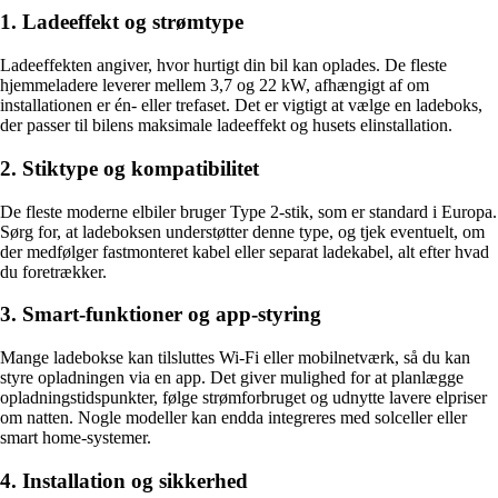
1. Ladeeffekt og strømtype
Ladeeffekten angiver, hvor hurtigt din bil kan oplades. De fleste
hjemmeladere leverer mellem 3,7 og 22 kW, afhængigt af om
installationen er én- eller trefaset. Det er vigtigt at vælge en ladeboks,
der passer til bilens maksimale ladeeffekt og husets elinstallation.
2. Stiktype og kompatibilitet
De fleste moderne elbiler bruger Type 2-stik, som er standard i Europa.
Sørg for, at ladeboksen understøtter denne type, og tjek eventuelt, om
der medfølger fastmonteret kabel eller separat ladekabel, alt efter hvad
du foretrækker.
3. Smart-funktioner og app-styring
Mange ladebokse kan tilsluttes Wi-Fi eller mobilnetværk, så du kan
styre opladningen via en app. Det giver mulighed for at planlægge
opladningstidspunkter, følge strømforbruget og udnytte lavere elpriser
om natten. Nogle modeller kan endda integreres med solceller eller
smart home-systemer.
4. Installation og sikkerhed