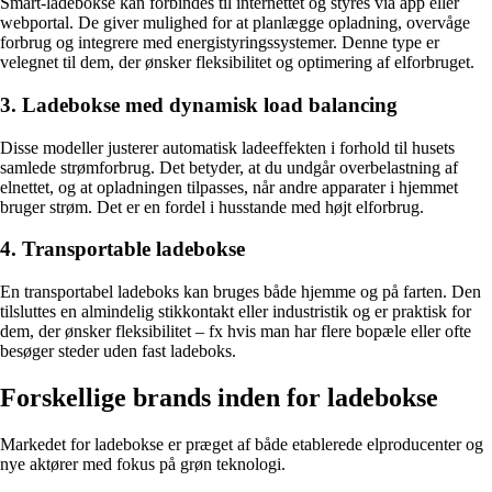
Smart-ladebokse kan forbindes til internettet og styres via app eller
webportal. De giver mulighed for at planlægge opladning, overvåge
forbrug og integrere med energistyringssystemer. Denne type er
velegnet til dem, der ønsker fleksibilitet og optimering af elforbruget.
3. Ladebokse med dynamisk load balancing
Disse modeller justerer automatisk ladeeffekten i forhold til husets
samlede strømforbrug. Det betyder, at du undgår overbelastning af
elnettet, og at opladningen tilpasses, når andre apparater i hjemmet
bruger strøm. Det er en fordel i husstande med højt elforbrug.
4. Transportable ladebokse
En transportabel ladeboks kan bruges både hjemme og på farten. Den
tilsluttes en almindelig stikkontakt eller industristik og er praktisk for
dem, der ønsker fleksibilitet – fx hvis man har flere bopæle eller ofte
besøger steder uden fast ladeboks.
Forskellige brands inden for ladebokse
Markedet for ladebokse er præget af både etablerede elproducenter og
nye aktører med fokus på grøn teknologi.