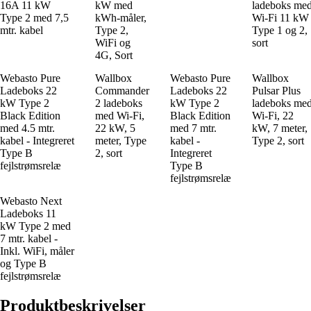
16A 11 kW
kW med
ladeboks me
Type 2 med 7,5
kWh-måler,
Wi-Fi 11 kW
mtr. kabel
Type 2,
Type 1 og 2,
WiFi og
sort
4G, Sort
Webasto Pure
Wallbox
Webasto Pure
Wallbox
Ladeboks 22
Commander
Ladeboks 22
Pulsar Plus
kW Type 2
2 ladeboks
kW Type 2
ladeboks me
Black Edition
med Wi-Fi,
Black Edition
Wi-Fi, 22
med 4.5 mtr.
22 kW, 5
med 7 mtr.
kW, 7 meter,
kabel - Integreret
meter, Type
kabel -
Type 2, sort
Type B
2, sort
Integreret
fejlstrømsrelæ
Type B
fejlstrømsrelæ
Webasto Next
Ladeboks 11
kW Type 2 med
7 mtr. kabel -
Inkl. WiFi, måler
og Type B
fejlstrømsrelæ
Produktbeskrivelser