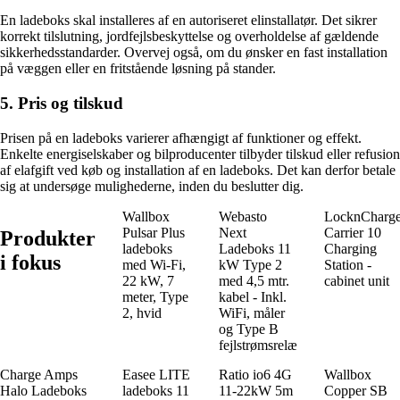
En ladeboks skal installeres af en autoriseret elinstallatør. Det sikrer
korrekt tilslutning, jordfejlsbeskyttelse og overholdelse af gældende
sikkerhedsstandarder. Overvej også, om du ønsker en fast installation
på væggen eller en fritstående løsning på stander.
5. Pris og tilskud
Prisen på en ladeboks varierer afhængigt af funktioner og effekt.
Enkelte energiselskaber og bilproducenter tilbyder tilskud eller refusion
af elafgift ved køb og installation af en ladeboks. Det kan derfor betale
sig at undersøge mulighederne, inden du beslutter dig.
Wallbox
Webasto
LocknCharg
Pulsar Plus
Next
Carrier 10
Produkter
ladeboks
Ladeboks 11
Charging
i fokus
med Wi-Fi,
kW Type 2
Station -
22 kW, 7
med 4,5 mtr.
cabinet unit
meter, Type
kabel - Inkl.
2, hvid
WiFi, måler
og Type B
fejlstrømsrelæ
Charge Amps
Easee LITE
Ratio io6 4G
Wallbox
Halo Ladeboks
ladeboks 11
11-22kW 5m
Copper SB