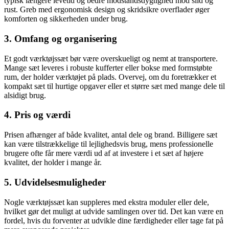
typisk længere levetid og bedre modstandsdygtighed mod slid og
rust. Greb med ergonomisk design og skridsikre overflader øger
komforten og sikkerheden under brug.
3. Omfang og organisering
Et godt værktøjssæt bør være overskueligt og nemt at transportere.
Mange sæt leveres i robuste kufferter eller bokse med formstøbte
rum, der holder værktøjet på plads. Overvej, om du foretrækker et
kompakt sæt til hurtige opgaver eller et større sæt med mange dele til
alsidigt brug.
4. Pris og værdi
Prisen afhænger af både kvalitet, antal dele og brand. Billigere sæt
kan være tilstrækkelige til lejlighedsvis brug, mens professionelle
brugere ofte får mere værdi ud af at investere i et sæt af højere
kvalitet, der holder i mange år.
5. Udvidelsesmuligheder
Nogle værktøjssæt kan suppleres med ekstra moduler eller dele,
hvilket gør det muligt at udvide samlingen over tid. Det kan være en
fordel, hvis du forventer at udvikle dine færdigheder eller tage fat på