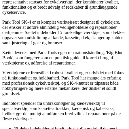
repræsentativt startsæt for cykelværktøj, der kombinerer kvalitet,
funktionalitet og et bredt udvalg af redskaber til grundlæggende
cykelservice.
Park Tool SK-4 er et komplet værktøjssæt designet til cykelejere,
der ønsker at udføre almindelig vedligeholdelse og reparationer
derhjemme. Sættet indeholder 15 forskellige værktøjer, som dækker
opgaver som udskiftning af kæde, kassette, dæk, slanger og kabler
samt justering af gear og bremser.
Sættet leveres med Park Tools egen reparationshåndbog, 'Big Blue
Book', som fungerer som en praktisk guide til korrekt brug af
værktøjerne og udførelse af reparationer.
Værktøjerne er fremstillet i robust kvalitet og er udviklet med fokus
på funktionalitet og holdbarhed. Park Tool har mange års erfaring
med professionelt cykelværktøj, og SK-4-sættet er tilpasset både
hobbybrugere og mere erfarne mekanikere, der ønsker et solidt
grundsæt.
Indholdet spænder fra unbrakonøgler og kædeværktøj til
specialværktøj som kassetteaftrækker, kædepisk og kabelsaks,
hvilket gør det muligt at udføre en bred vifte af reparationer på de
fleste cykeltyper.
15 dele:
Indeholder et bredt udvalg af værktøj til de mest