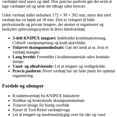
værktøjet mod snavs og stød. Den præcise pasform gør det nemt at
tage værktøjet ud og sætte det tilbage uden besvær.
Uden værktøj måler indsatsen 172 × 30 × 392 mm, mens den med
værktøj har en højde på 38 mm. Den er velegnet til både
professionelle og private brugere, der ønsker et organiseret og
beskyttet opbevaringssystem til deres håndværktøj.
3-delt KNIPEX tangsæt:
Indeholder kombinationstang,
Cobra® vandpumpetang og kraft-skævbider.
Tofarvet skumgummiindsats:
Gør det nemt at se, hvis et
værktøj mangler.
Lang levetid:
Fremstillet i kvalitetsmateriale uden kemiske
dampe.
Vand- og olieafvisende:
Let at rengøre og vedligeholde.
Præcis pasform:
Hvert værktøj har sin faste plads for optimal
organisering.
Fordele og ulemper
Kvalitetsværktøj fra KNIPEX inkluderet
Holdbar og beskyttende skumgummiindsats
Tofarvet design for hurtig overblik
Passer til Tool Rebel værktøjsvogn
Let at rengøre og modstandsdygtig over for olie og vand