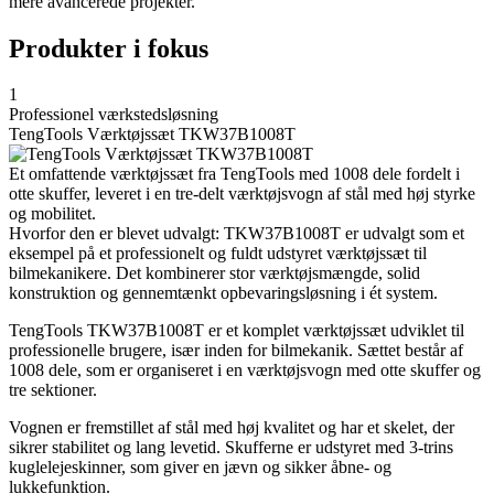
mere avancerede projekter.
Produkter i fokus
1
Professionel værkstedsløsning
TengTools Værktøjssæt TKW37B1008T
Et omfattende værktøjssæt fra TengTools med 1008 dele fordelt i
otte skuffer, leveret i en tre-delt værktøjsvogn af stål med høj styrke
og mobilitet.
Hvorfor den er blevet udvalgt: TKW37B1008T er udvalgt som et
eksempel på et professionelt og fuldt udstyret værktøjssæt til
bilmekanikere. Det kombinerer stor værktøjsmængde, solid
konstruktion og gennemtænkt opbevaringsløsning i ét system.
TengTools TKW37B1008T er et komplet værktøjssæt udviklet til
professionelle brugere, især inden for bilmekanik. Sættet består af
1008 dele, som er organiseret i en værktøjsvogn med otte skuffer og
tre sektioner.
Vognen er fremstillet af stål med høj kvalitet og har et skelet, der
sikrer stabilitet og lang levetid. Skufferne er udstyret med 3-trins
kuglelejeskinner, som giver en jævn og sikker åbne- og
lukkefunktion.