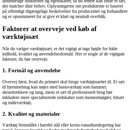
almindelige funktioner og egenskaber, så du lettere kan finde et sæt,
der matcher dine behov. Oplysningerne om produkterne er baseret
på offentligt tilgængelige beskrivelser fra producenter og forhandlere
og er opsummeret for at give et klart og neutralt overblik.
Faktorer at overveje ved køb af
værktøjssæt
Når du vælger værktøjssæt, er det vigtigt at tage højde for både
indhold, kvalitet og anvendelsesformål. Her er nogle af de vigtigste
faktorer, du bør overveje.
1. Formål og anvendelse
Overvej først, hvad du primært skal bruge værktøjssættet til. Et sæt
til hjemmebrug kan nøjes med basisværktøj som hammer,
skruetrækkere og tang, mens et sæt til professionelt brug bør
inkludere mere specialiserede redskaber som momentnøgler, bitsæt
og måleværktøj.
2. Kvalitet og materialer
Værktøj fremstillet i hærdet stål eller krom-vanadiumlegering har