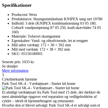
Specifikationer
Producent: Wera
Produktnavn: Skumgummiindsats KNIPEX tang sæt 19780
Indhold: 3 dele (KNIPEX kombinationstang 03 05 180,
Cobra® vandpumpetang 87 05 250, kraft-skævbider 74 05
160)
Materiale: Tofarvet skumgummi
Egenskaber: Vand- og olieafvisende, let at rengøre
Mål uden værktøj: 172 × 30 × 392 mm
Mål med værktøj: 172 × 38 × 392 mm
SKU: 05150180001
Seneste pris:
1033
kr.
Se detaljer
Mere information
3
Cykelmekanik hjemme
Park Tool SK-4 - Værktøjssæt - Starter kit home
Et alsidigt værktøjssæt fra Park Tool med 15 dele, der dækker de
mest almindelige opgaver ved reparation og vedligeholdelse af
cykler – ideelt til hjemmebrugere og entusiaster.
Hvorfor den er blevet udvalgt: Park Tool SK-4 er udvalgt som et