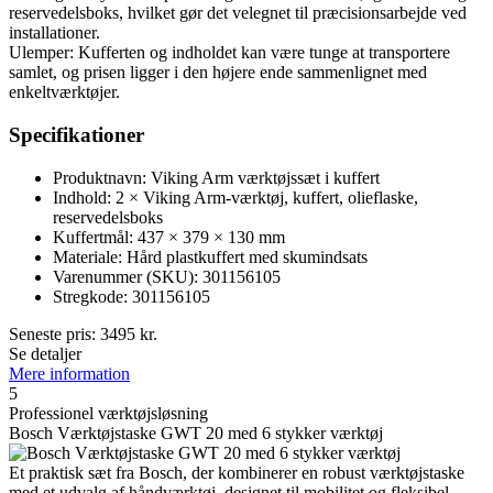
reservedelsboks, hvilket gør det velegnet til præcisionsarbejde ved
installationer.
Ulemper: Kufferten og indholdet kan være tunge at transportere
samlet, og prisen ligger i den højere ende sammenlignet med
enkeltværktøjer.
Specifikationer
Produktnavn: Viking Arm værktøjssæt i kuffert
Indhold: 2 × Viking Arm-værktøj, kuffert, olieflaske,
reservedelsboks
Kuffertmål: 437 × 379 × 130 mm
Materiale: Hård plastkuffert med skumindsats
Varenummer (SKU): 301156105
Stregkode: 301156105
Seneste pris:
3495
kr.
Se detaljer
Mere information
5
Professionel værktøjsløsning
Bosch Værktøjstaske GWT 20 med 6 stykker værktøj
Et praktisk sæt fra Bosch, der kombinerer en robust værktøjstaske
med et udvalg af håndværktøj, designet til mobilitet og fleksibel