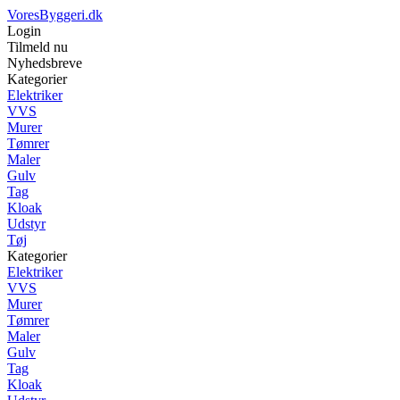
VoresByggeri.dk
Login
Tilmeld nu
Nyhedsbreve
Kategorier
Elektriker
VVS
Murer
Tømrer
Maler
Gulv
Tag
Kloak
Udstyr
Tøj
Kategorier
Elektriker
VVS
Murer
Tømrer
Maler
Gulv
Tag
Kloak