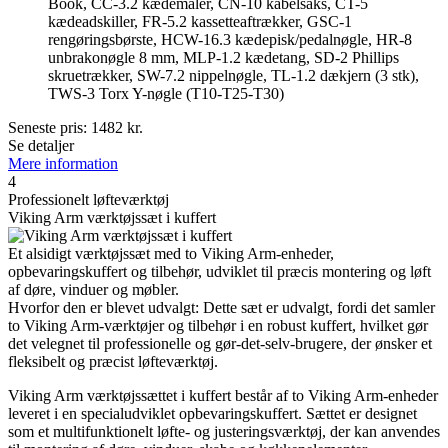
Book, CC-3.2 kædemåler, CN-10 kabelsaks, CT-5
kædeadskiller, FR-5.2 kassetteaftrækker, GSC-1
rengøringsbørste, HCW-16.3 kædepisk/pedalnøgle, HR-8
unbrakonøgle 8 mm, MLP-1.2 kædetang, SD-2 Phillips
skruetrækker, SW-7.2 nippelnøgle, TL-1.2 dækjern (3 stk),
TWS-3 Torx Y-nøgle (T10-T25-T30)
Seneste pris:
1482
kr.
Se detaljer
Mere information
4
Professionelt løfteværktøj
Viking Arm værktøjssæt i kuffert
Et alsidigt værktøjssæt med to Viking Arm-enheder,
opbevaringskuffert og tilbehør, udviklet til præcis montering og løft
af døre, vinduer og møbler.
Hvorfor den er blevet udvalgt: Dette sæt er udvalgt, fordi det samler
to Viking Arm-værktøjer og tilbehør i en robust kuffert, hvilket gør
det velegnet til professionelle og gør-det-selv-brugere, der ønsker et
fleksibelt og præcist løfteværktøj.
Viking Arm værktøjssættet i kuffert består af to Viking Arm-enheder
leveret i en specialudviklet opbevaringskuffert. Sættet er designet
som et multifunktionelt løfte- og justeringsværktøj, der kan anvendes