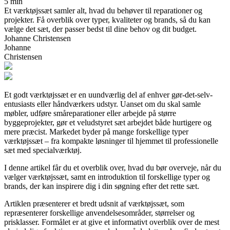
5 min
Et værktøjssæt samler alt, hvad du behøver til reparationer og
projekter. Få overblik over typer, kvaliteter og brands, så du kan
vælge det sæt, der passer bedst til dine behov og dit budget.
Johanne Christensen
Johanne
Christensen
Et godt værktøjssæt er en uundværlig del af enhver gør-det-selv-
entusiasts eller håndværkers udstyr. Uanset om du skal samle
møbler, udføre småreparationer eller arbejde på større
byggeprojekter, gør et veludstyret sæt arbejdet både hurtigere og
mere præcist. Markedet byder på mange forskellige typer
værktøjssæt – fra kompakte løsninger til hjemmet til professionelle
sæt med specialværktøj.
I denne artikel får du et overblik over, hvad du bør overveje, når du
vælger værktøjssæt, samt en introduktion til forskellige typer og
brands, der kan inspirere dig i din søgning efter det rette sæt.
Artiklen præsenterer et bredt udsnit af værktøjssæt, som
repræsenterer forskellige anvendelsesområder, størrelser og
prisklasser. Formålet er at give et informativt overblik over de mest