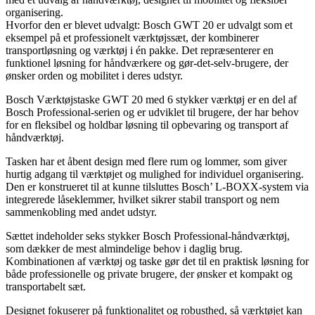
organisering.
Hvorfor den er blevet udvalgt: Bosch GWT 20 er udvalgt som et
eksempel på et professionelt værktøjssæt, der kombinerer
transportløsning og værktøj i én pakke. Det repræsenterer en
funktionel løsning for håndværkere og gør-det-selv-brugere, der
ønsker orden og mobilitet i deres udstyr.
Bosch Værktøjstaske GWT 20 med 6 stykker værktøj er en del af
Bosch Professional-serien og er udviklet til brugere, der har behov
for en fleksibel og holdbar løsning til opbevaring og transport af
håndværktøj.
Tasken har et åbent design med flere rum og lommer, som giver
hurtig adgang til værktøjet og mulighed for individuel organisering.
Den er konstrueret til at kunne tilsluttes Bosch’ L-BOXX-system via
integrerede låseklemmer, hvilket sikrer stabil transport og nem
sammenkobling med andet udstyr.
Sættet indeholder seks stykker Bosch Professional-håndværktøj,
som dækker de mest almindelige behov i daglig brug.
Kombinationen af værktøj og taske gør det til en praktisk løsning for
både professionelle og private brugere, der ønsker et kompakt og
transportabelt sæt.
Designet fokuserer på funktionalitet og robusthed, så værktøjet kan