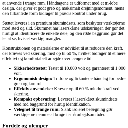
at anvende i trange rum. Håndtagene er udformet med et tri-lobe
design, der giver et godt greb og maksimalt drejningsmoment, mens
den firkantede form bidrager til præcis kontrol under brug.
Sættet leveres i en premium skumindsats, som beskytter værktøjerne
mod stød og slid. Skummet har laserskårne udskæringer, der gør det
hurtigt at identificere de enkelte dele, og den røde baggrund gør det
let at se, hvis et værktøj mangler.
Konstruktionen og materialerne er udviklet til at reducere den kraft,
der kræves ved skæring, med op til 60 %, hvilket bidrager til et mere
effektivt og komfortabelt arbejde over længere tid.
Sikkerhedstestet:
Testet til 10.000 volt og garanteret til 1.000
volt.
Ergonomisk design:
Tri-lobe og firkantede håndtag for bedre
greb og kontrol.
Effektiv anvendelse:
Kræver op til 60 % mindre kraft ved
skæring.
Kompakt opbevaring:
Leveres i laserskåret skumindsats
med rød baggrund for hurtig identifikation.
Velegnet til trange rum:
Slank isoleret belægning gør
værktøjerne nemme at bruge i små arbejdsområder.
Fordele og ulemper