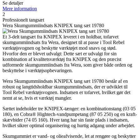
Se detaljer
Mere information
2
Professionelt tangsæt
Wera Skumgummiindsats KNIPEX tang sæt 19780
Et 3-delt tangsæt fra KNIPEX leveret i en holdbar, tofarvet
skumgummiindsats fra Wera, designet til at passe i Tool Rebel
værktøjsvognen og beskytte værktøjet mod snavs og stød.
Hvorfor den er blevet udvalgt: Dette sæt er udvalgt for sin
kombination af kvalitetsværktøj fra KNIPEX og den præcist
udformede skumgummiindsats fra Wera, som giver både orden og
beskyttelse i værktøjsopbevaringen.
Wera Skumgummiindsats KNIPEX tang sæt 19780 består af en
robust og langtidsholdbar skumgummiindsats, der er udviklet til
Tool Rebel værktøjsvognen. Indsatsen er tofarvet, hvilket gør det
nemt at se, hvis et værktøj mangler.
Sættet indeholder tre KNIPEX-tænger: en kombinationstang (03 05
180), en Cobra® Hightech-vandpumpetang (87 05 250) og en kraft-
skævbider (74 05 160). Hver tang har sin faste plads i indsatsen,
hvilket sikrer optimal organisering og hurtig adgang under arbejdet.
Skumgummiet er vand- og olieafvisende, let at rengøre og beskytter