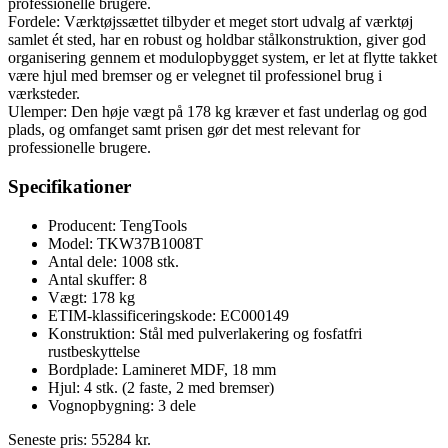
professionelle brugere.
Fordele: Værktøjssættet tilbyder et meget stort udvalg af værktøj
samlet ét sted, har en robust og holdbar stålkonstruktion, giver god
organisering gennem et modulopbygget system, er let at flytte takket
være hjul med bremser og er velegnet til professionel brug i
værksteder.
Ulemper: Den høje vægt på 178 kg kræver et fast underlag og god
plads, og omfanget samt prisen gør det mest relevant for
professionelle brugere.
Specifikationer
Producent: TengTools
Model: TKW37B1008T
Antal dele: 1008 stk.
Antal skuffer: 8
Vægt: 178 kg
ETIM-klassificeringskode: EC000149
Konstruktion: Stål med pulverlakering og fosfatfri
rustbeskyttelse
Bordplade: Lamineret MDF, 18 mm
Hjul: 4 stk. (2 faste, 2 med bremser)
Vognopbygning: 3 dele
Seneste pris:
55284
kr.