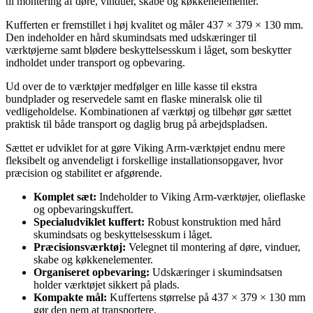
til montering af døre, vinduer, skabe og køkkenelementer.
Kufferten er fremstillet i høj kvalitet og måler 437 × 379 × 130 mm.
Den indeholder en hård skumindsats med udskæringer til
værktøjerne samt blødere beskyttelsesskum i låget, som beskytter
indholdet under transport og opbevaring.
Ud over de to værktøjer medfølger en lille kasse til ekstra
bundplader og reservedele samt en flaske mineralsk olie til
vedligeholdelse. Kombinationen af værktøj og tilbehør gør sættet
praktisk til både transport og daglig brug på arbejdspladsen.
Sættet er udviklet for at gøre Viking Arm-værktøjet endnu mere
fleksibelt og anvendeligt i forskellige installationsopgaver, hvor
præcision og stabilitet er afgørende.
Komplet sæt:
Indeholder to Viking Arm-værktøjer, olieflaske
og opbevaringskuffert.
Specialudviklet kuffert:
Robust konstruktion med hård
skumindsats og beskyttelsesskum i låget.
Præcisionsværktøj:
Velegnet til montering af døre, vinduer,
skabe og køkkenelementer.
Organiseret opbevaring:
Udskæringer i skumindsatsen
holder værktøjet sikkert på plads.
Kompakte mål:
Kuffertens størrelse på 437 × 379 × 130 mm
gør den nem at transportere.