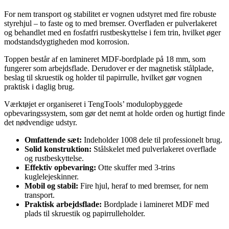
For nem transport og stabilitet er vognen udstyret med fire robuste
styrehjul – to faste og to med bremser. Overfladen er pulverlakeret
og behandlet med en fosfatfri rustbeskyttelse i fem trin, hvilket øger
modstandsdygtigheden mod korrosion.
Toppen består af en lamineret MDF-bordplade på 18 mm, som
fungerer som arbejdsflade. Derudover er der magnetisk stålplade,
beslag til skruestik og holder til papirrulle, hvilket gør vognen
praktisk i daglig brug.
Værktøjet er organiseret i TengTools’ modulopbyggede
opbevaringssystem, som gør det nemt at holde orden og hurtigt finde
det nødvendige udstyr.
Omfattende sæt:
Indeholder 1008 dele til professionelt brug.
Solid konstruktion:
Stålskelet med pulverlakeret overflade
og rustbeskyttelse.
Effektiv opbevaring:
Otte skuffer med 3-trins
kuglelejeskinner.
Mobil og stabil:
Fire hjul, heraf to med bremser, for nem
transport.
Praktisk arbejdsflade:
Bordplade i lamineret MDF med
plads til skruestik og papirrulleholder.