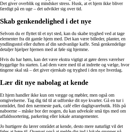
Det giver overblik og mindsker stress. Husk, at et hjem ikke bliver
færdigt på en uge – det udvikler sig over tid.
Skab genkendelighed i det nye
Selvom du er flyttet til et nyt sted, kan du skabe tryghed ved at tage
elementer fra dit gamle hjem med. Det kan være billeder, planter, en
yndlingsstol eller duften af din sædvanlige kaffe. Små genkendelige
detaljer hjælper hjernen med at føle sig hjemme.
Hvis du har børn, kan det være ekstra vigtigt at gøre deres værelser
hyggelige fra starten. Lad dem være med til at indrette og vælge, hvor
tingene skal stå – det giver ejerskab og tryghed i den nye hverdag.
Lær dit nye nabolag at kende
Et hjem handler ikke kun om vægge og møbler, men også om
omgivelserne. Tag dig tid til at udforske dit nye kvarter. Gå en tur i
området, find den nærmeste park, café eller dagligvarebutik. Hils på
naboerne – måske bor der nogen, du kan udveksle små tips med om
affaldssortering, parkering eller lokale arrangementer.
Jo hurtigere du lærer området at kende, desto mere naturligt vil det
føles at høre til. Overvej også at melde dig ind i lokale grupper på