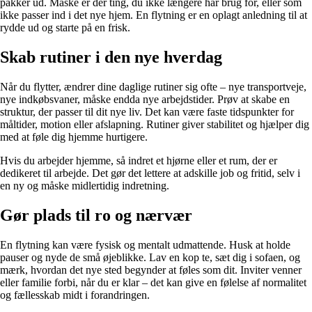
pakker ud. Måske er der ting, du ikke længere har brug for, eller som
ikke passer ind i det nye hjem. En flytning er en oplagt anledning til at
rydde ud og starte på en frisk.
Skab rutiner i den nye hverdag
Når du flytter, ændrer dine daglige rutiner sig ofte – nye transportveje,
nye indkøbsvaner, måske endda nye arbejdstider. Prøv at skabe en
struktur, der passer til dit nye liv. Det kan være faste tidspunkter for
måltider, motion eller afslapning. Rutiner giver stabilitet og hjælper dig
med at føle dig hjemme hurtigere.
Hvis du arbejder hjemme, så indret et hjørne eller et rum, der er
dedikeret til arbejde. Det gør det lettere at adskille job og fritid, selv i
en ny og måske midlertidig indretning.
Gør plads til ro og nærvær
En flytning kan være fysisk og mentalt udmattende. Husk at holde
pauser og nyde de små øjeblikke. Lav en kop te, sæt dig i sofaen, og
mærk, hvordan det nye sted begynder at føles som dit. Inviter venner
eller familie forbi, når du er klar – det kan give en følelse af normalitet
og fællesskab midt i forandringen.