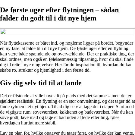
De første uger efter flytningen – sådan
falder du godt til i dit nye hjem
Når flyttekasserne er båret ind, og nøglerne ligger på bordet, begynder
en ny fase: at falde til i dit nye hjem. De første uger efter en flytning
kan være både spændende og overvældende. Der er praktiske ting, der
skal ordnes, men også en følelsesmæssig tilpasning, hvor du skal finde
dig til rette i nye omgivelser. Her får du inspiration til, hvordan du kan
skabe ro, struktur og hjemlighed i den første tid.
Giv dig selv tid til at lande
Det er fristende at ville have alt på plads med det samme – men det er
sjældent realistisk. En flytning er en stor omvæltning, og det tager tid at
finde rytmen i et nyt hjem. Tillad dig selv at tage det i etaper. Start med
de vigtigste rum: soveværelset, køkkenet og badeværelset. Når du kan
sove godt, lave mad og tage et bad uden at lede efter ting, føles
hverdagen hurtigt mere stabil.
Lav en plan for, hvilke opgaver du tager først, og hvilke der kan vente.