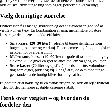
går i stykker undervejs. Invester derfor hellere i solide kasser – især
hvis du skal flytte tunge ting som bøger, porcelæn eller værktøj.
Vælg den rigtige størrelse
Flyttekasser fås i mange størrelser, og det er sjældent en god idé at
vælge kun én type. En kombination af små, mellemstore og store
kasser gør det lettere at pakke effektivt.
Små kasser (20–30 liter)
– ideelle til tunge genstande som
bøger, glas, dåser og værktøj. De er nemme at løfte og mindsker
risikoen for overbelastning.
Mellemstore kasser (40–60 liter)
– gode til tøj, køkkenting og
elektronik. De giver en god balance mellem vægt og volumen.
Store kasser (70 liter og opefter)
– bedst til lette, voluminøse
ting som dyner, puder og tøj. Undgå at fylde dem med tunge
genstande, da de hurtigt bliver for tunge at bære.
Et godt tip er at holde sig til en standardstørrelse, hvis du lejer flyttebil
– det gør det nemmere at stable kasserne stabilt.
Tænk over vægten – og hvordan du
fordeler den