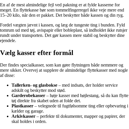
En af de mest almindelige fejl ved pakning er at fylde kasserne for
meget. En flyttekasse bør som tommelfingerregel ikke veje mere end
15–20 kilo, når den er pakket. Det beskytter både kassen og din ryg.
Fordel vægten jævnt i kassen, og læg de tungeste ting i bunden. Fyld
tomrum ud med tøj, avispapir eller bobleplast, så indholdet ikke rutsjer
rundt under transporten. Det gør kassen mere stabil og beskytter dine
ejendele.
Vælg kasser efter formål
Der findes specialkasser, som kan gøre flytningen både nemmere og
mere sikker. Overvej at supplere de almindelige flyttekasser med nogle
af disse:
Tallerken- og glasbokse
– med indsats, der holder service
adskilt og beskytter mod stød.
Garderobekasser
– høje kasser med bøjlestang, så du kan flytte
tøj direkte fra skabet uden at folde det.
Plastkasser
– velegnede til fugtfølsomme ting eller opbevaring i
kælder og garage.
Arkivkasser
– perfekte til dokumenter, mapper og papirer, der
skal holdes i orden.