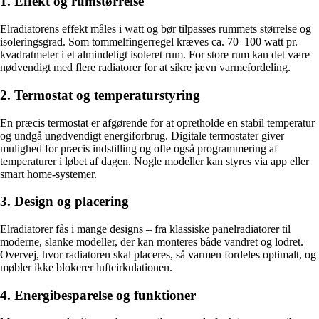
1. Effekt og rumstørrelse
Elradiatorens effekt måles i watt og bør tilpasses rummets størrelse og
isoleringsgrad. Som tommelfingerregel kræves ca. 70–100 watt pr.
kvadratmeter i et almindeligt isoleret rum. For store rum kan det være
nødvendigt med flere radiatorer for at sikre jævn varmefordeling.
2. Termostat og temperaturstyring
En præcis termostat er afgørende for at opretholde en stabil temperatur
og undgå unødvendigt energiforbrug. Digitale termostater giver
mulighed for præcis indstilling og ofte også programmering af
temperaturer i løbet af dagen. Nogle modeller kan styres via app eller
smart home-systemer.
3. Design og placering
Elradiatorer fås i mange designs – fra klassiske panelradiatorer til
moderne, slanke modeller, der kan monteres både vandret og lodret.
Overvej, hvor radiatoren skal placeres, så varmen fordeles optimalt, og
møbler ikke blokerer luftcirkulationen.
4. Energibesparelse og funktioner