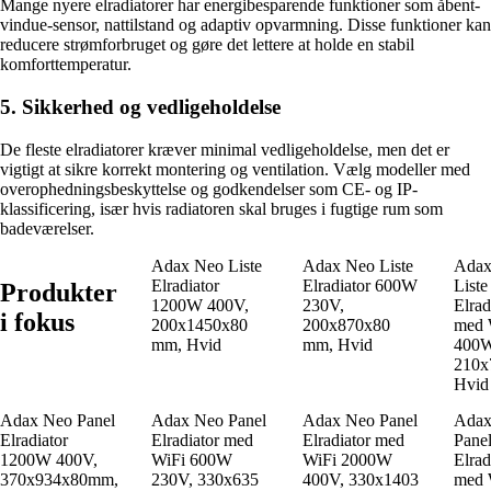
Mange nyere elradiatorer har energibesparende funktioner som åbent-
vindue-sensor, nattilstand og adaptiv opvarmning. Disse funktioner kan
reducere strømforbruget og gøre det lettere at holde en stabil
komforttemperatur.
5. Sikkerhed og vedligeholdelse
De fleste elradiatorer kræver minimal vedligeholdelse, men det er
vigtigt at sikre korrekt montering og ventilation. Vælg modeller med
overophedningsbeskyttelse og godkendelser som CE- og IP-
klassificering, især hvis radiatoren skal bruges i fugtige rum som
badeværelser.
Adax Neo Liste
Adax Neo Liste
Adax
Elradiator
Elradiator 600W
Liste
Produkter
1200W 400V,
230V,
Elrad
i fokus
200x1450x80
200x870x80
med 
mm, Hvid
mm, Hvid
400W
210x
Hvid
Adax Neo Panel
Adax Neo Panel
Adax Neo Panel
Adax
Elradiator
Elradiator med
Elradiator med
Pane
1200W 400V,
WiFi 600W
WiFi 2000W
Elrad
370x934x80mm,
230V, 330x635
400V, 330x1403
med 