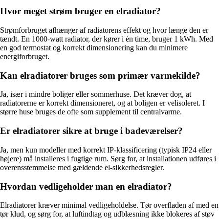
Hvor meget strøm bruger en elradiator?
Strømforbruget afhænger af radiatorens effekt og hvor længe den er
tændt. En 1000-watt radiator, der kører i én time, bruger 1 kWh. Med
en god termostat og korrekt dimensionering kan du minimere
energiforbruget.
Kan elradiatorer bruges som primær varmekilde?
Ja, især i mindre boliger eller sommerhuse. Det kræver dog, at
radiatorerne er korrekt dimensioneret, og at boligen er velisoleret. I
større huse bruges de ofte som supplement til centralvarme.
Er elradiatorer sikre at bruge i badeværelser?
Ja, men kun modeller med korrekt IP-klassificering (typisk IP24 eller
højere) må installeres i fugtige rum. Sørg for, at installationen udføres i
overensstemmelse med gældende el-sikkerhedsregler.
Hvordan vedligeholder man en elradiator?
Elradiatorer kræver minimal vedligeholdelse. Tør overfladen af med en
tør klud, og sørg for, at luftindtag og udblæsning ikke blokeres af støv